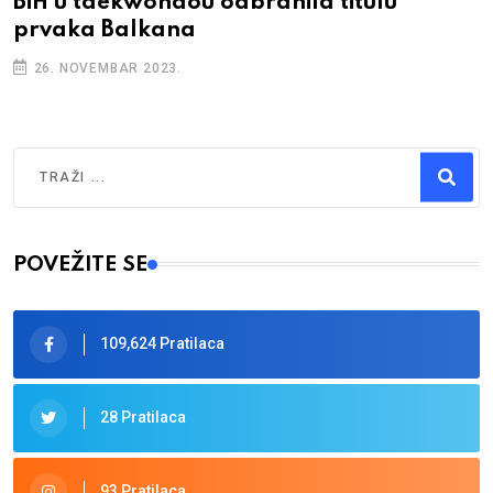
BiH u taekwondou odbranila titulu
prvaka Balkana
26. NOVEMBAR 2023.
Traži
Type 2 or more characters for results.
POVEŽITE SE
109,624 Pratilaca
28 Pratilaca
93 Pratilaca