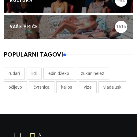
KULTURA
492
VAŠE PRIČE
1615
POPULARNI TAGOVI
rudari
lidl
edin džeko
zukan helez
očijevo
čvrsnica
kallos
vize
vlada usk