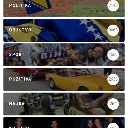
POLITIKA
7143
DRUŠTVO
9663
SPORT
1552
POZITIVA
2636
NAUKA
264