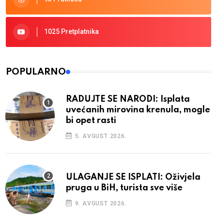
1025 Pretplatnika
POPULARNO
RADUJTE SE NARODI: Isplata
uvećanih mirovina krenula, mogle
bi opet rasti
5. AVGUST 2026.
ULAGANJE SE ISPLATI: Oživjela
pruga u BiH, turista sve više
9. AVGUST 2026.