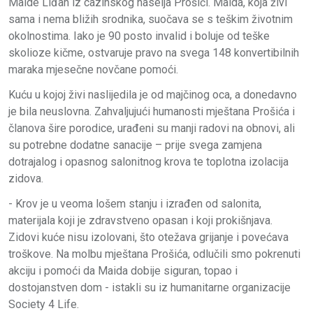
Maide Liđan iz cazinskog naselja Prošići. Maida, koja živi
sama i nema bližih srodnika, suočava se s teškim životnim
okolnostima. Iako je 90 posto invalid i boluje od teške
skolioze kičme, ostvaruje pravo na svega 148 konvertibilnih
maraka mjesečne novčane pomoći.
Kuću u kojoj živi naslijedila je od majčinog oca, a donedavno
je bila neuslovna. Zahvaljujući humanosti mještana Prošića i
članova šire porodice, urađeni su manji radovi na obnovi, ali
su potrebne dodatne sanacije – prije svega zamjena
dotrajalog i opasnog salonitnog krova te toplotna izolacija
zidova.
- Krov je u veoma lošem stanju i izrađen od salonita,
materijala koji je zdravstveno opasan i koji prokišnjava.
Zidovi kuće nisu izolovani, što otežava grijanje i povećava
troškove. Na molbu mještana Prošića, odlučili smo pokrenuti
akciju i pomoći da Maida dobije siguran, topao i
dostojanstven dom - istakli su iz humanitarne organizacije
Society 4 Life.