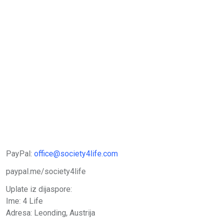
PayPal:
office@society4life.com
paypal.me/society4life
Uplate iz dijaspore:
Ime: 4 Life
Adresa: Leonding, Austrija