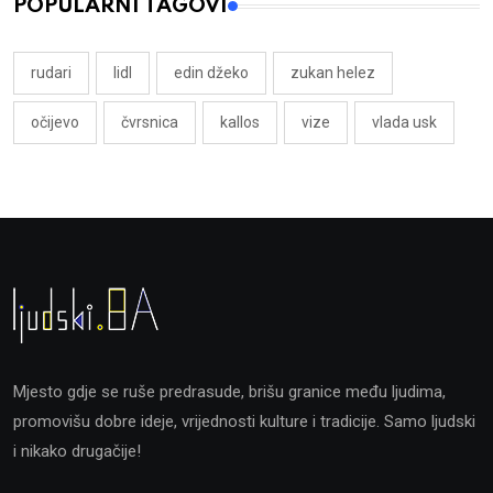
POPULARNI TAGOVI
rudari
lidl
edin džeko
zukan helez
očijevo
čvrsnica
kallos
vize
vlada usk
Mjesto gdje se ruše predrasude, brišu granice među ljudima,
promovišu dobre ideje, vrijednosti kulture i tradicije. Samo ljudski
i nikako drugačije!