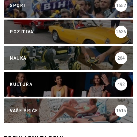
SPORT
1552
POZITIVA
2636
NAUKA
264
KULTURA
492
VAŠE PRIČE
1615