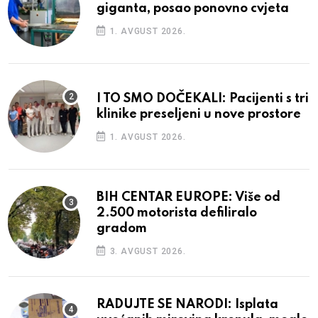
giganta, posao ponovno cvjeta
1. AVGUST 2026.
I TO SMO DOČEKALI: Pacijenti s tri
klinike preseljeni u nove prostore
1. AVGUST 2026.
BIH CENTAR EUROPE: Više od
2.500 motorista defiliralo
gradom
3. AVGUST 2026.
RADUJTE SE NARODI: Isplata