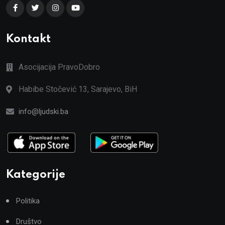
Kontakt
Asocijacija PravoDobro
Habibe Stočević 13, Sarajevo, BiH
info@ljudski.ba
Kategorije
Politika
Društvo