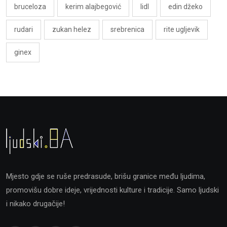
bruceloza
kerim alajbegović
lidl
edin džeko
rudari
zukan helez
srebrenica
rite ugljevik
ginex
Mjesto gdje se ruše predrasude, brišu granice među ljudima,
promovišu dobre ideje, vrijednosti kulture i tradicije. Samo ljudski
i nikako drugačije!