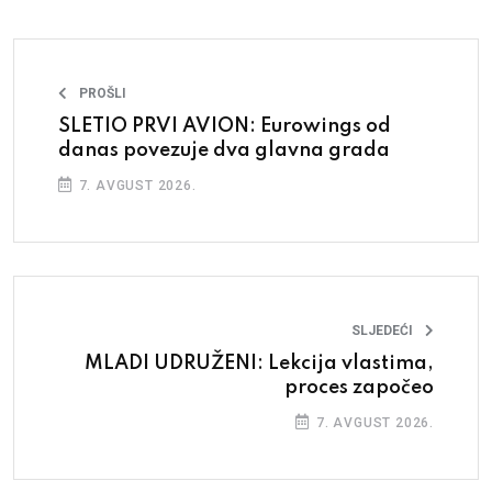
PROŠLI
SLETIO PRVI AVION: Eurowings od
danas povezuje dva glavna grada
7. AVGUST 2026.
SLJEDEĆI
MLADI UDRUŽENI: Lekcija vlastima,
proces započeo
7. AVGUST 2026.