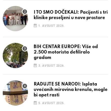
I TO SMO DOČEKALI: Pacijenti s tri
klinike preseljeni u nove prostore
1. AVGUST 2026.
BIH CENTAR EUROPE: Više od
2.500 motorista defiliralo
gradom
3. AVGUST 2026.
RADUJTE SE NARODI: Isplata
uvećanih mirovina krenula, mogle
bi opet rasti
5. AVGUST 2026.