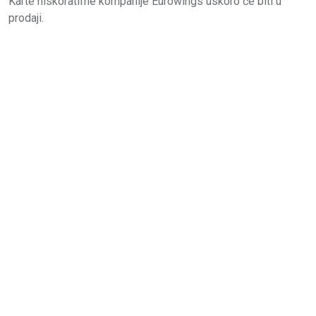
Karte niskoratifne kompanije Eurowings uskoro će biti u
prodaji.