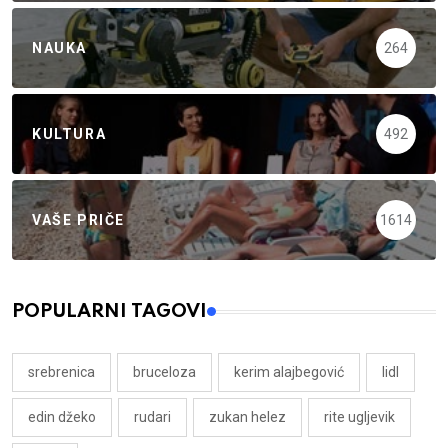
NAUKA
264
KULTURA
492
VAŠE PRIČE
1614
POPULARNI TAGOVI
srebrenica
bruceloza
kerim alajbegović
lidl
edin džeko
rudari
zukan helez
rite ugljevik