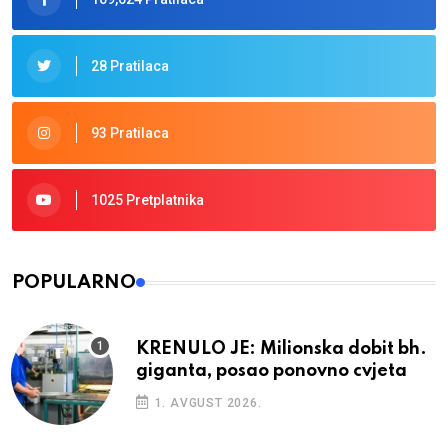
28 Pratilaca
93 Pratilaca
1025 Pretplatnika
POPULARNO
KRENULO JE: Milionska dobit bh.
giganta, posao ponovno cvjeta
1. AVGUST 2026.