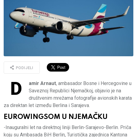
PODIJELI
D
amir Arnaut
, ambasador Bosne i Hercegovine u
Saveznoj Republici Njemačkoj, objavio je na
društvenim mrežama fotografije avionskih karata
za direktan let između Berlina i Sarajeva.
EUROWINGSOM U NJEMAČKU
-Inauguralni let na direktnoj liniji Berlin-Sarajevo-Berlin. Priča
koju su Ambasada BiH Berlin, Turistička zajednica Kantona