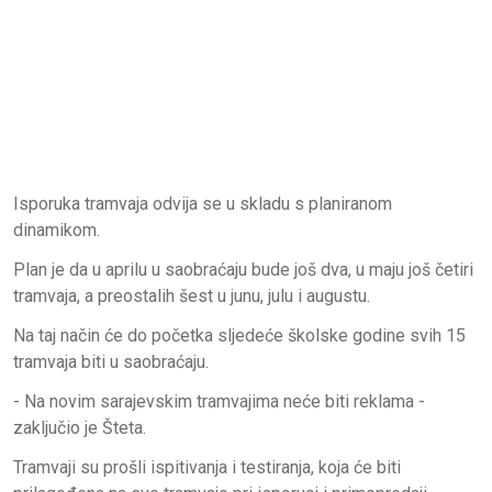
Isporuka tramvaja odvija se u skladu s planiranom
dinamikom.
Plan je da u aprilu u saobraćaju bude još dva, u maju još četiri
tramvaja, a preostalih šest u junu, julu i augustu.
Na taj način će do početka sljedeće školske godine svih 15
tramvaja biti u saobraćaju.
- Na novim sarajevskim tramvajima neće biti reklama -
zaključio je Šteta.
Tramvaji su prošli ispitivanja i testiranja, koja će biti