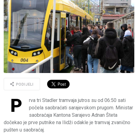
PODIJELI
P
rva tri Stadler tramvaja jutros su od 06:50 sati
počela saobraćati sarajevskom prugom. Ministar
saobraćaja Kantona Sarajevo Adnan Šteta
dočekao je prve putnike na Ilidži odakle je tramvaj zvanično
pušten u saobraćaj.