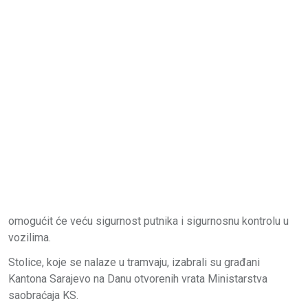
omogućit će veću sigurnost putnika i sigurnosnu kontrolu u
vozilima.
Stolice, koje se nalaze u tramvaju, izabrali su građani
Kantona Sarajevo na Danu otvorenih vrata Ministarstva
saobraćaja KS.