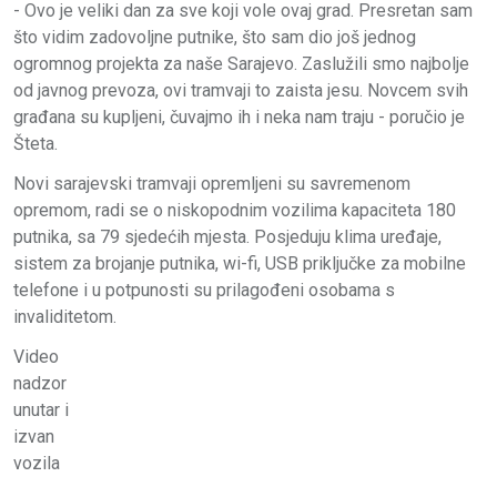
- Ovo je veliki dan za sve koji vole ovaj grad. Presretan sam
što vidim zadovoljne putnike, što sam dio još jednog
ogromnog projekta za naše Sarajevo. Zaslužili smo najbolje
od javnog prevoza, ovi tramvaji to zaista jesu. Novcem svih
građana su kupljeni, čuvajmo ih i neka nam traju - poručio je
Šteta.
Novi sarajevski tramvaji opremljeni su savremenom
opremom, radi se o niskopodnim vozilima kapaciteta 180
putnika, sa 79 sjedećih mjesta. Posjeduju klima uređaje,
sistem za brojanje putnika, wi-fi, USB priključke za mobilne
telefone i u potpunosti su prilagođeni osobama s
invaliditetom.
Video
nadzor
unutar i
izvan
vozila