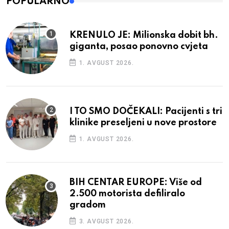
POPULARNO
KRENULO JE: Milionska dobit bh.
giganta, posao ponovno cvjeta
1. AVGUST 2026.
I TO SMO DOČEKALI: Pacijenti s tri
klinike preseljeni u nove prostore
1. AVGUST 2026.
BIH CENTAR EUROPE: Više od
2.500 motorista defiliralo
gradom
3. AVGUST 2026.