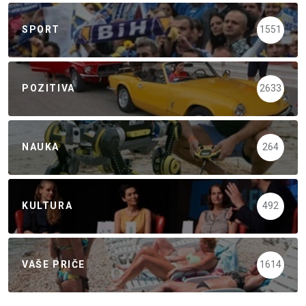
SPORT
1551
POZITIVA
2633
NAUKA
264
KULTURA
492
VAŠE PRIČE
1614