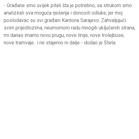
- Građane smo uvijek pitali šta je potrebno, sa strukom smo
analizirali sva moguća rješenja i donosili odluke, jer moj
poslodavac su svi građani Kantona Sarajevo. Zahvaljujući
svim prijedlozima, neumornom radu mnogih uključenih strana,
mi danas imamo novu prugu, nove linije, nove trolejbuse,
nove tramvaje.. i ne stajemo ni dalje - dodao je Šteta.