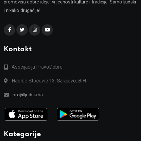
promovišu dobre ideje, vrijednosti kulture i tradicije. Samo ljudski
i nikako drugačije!
Kontakt
Asocijacija PravoDobro
Habibe Stočević 13, Sarajevo, BiH
info@ljudski.ba
Kategorije