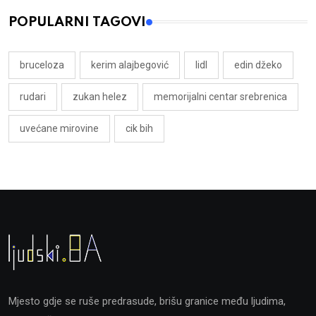
POPULARNI TAGOVI
bruceloza
kerim alajbegović
lidl
edin džeko
rudari
zukan helez
memorijalni centar srebrenica
uvećane mirovine
cik bih
Mjesto gdje se ruše predrasude, brišu granice među ljudima,