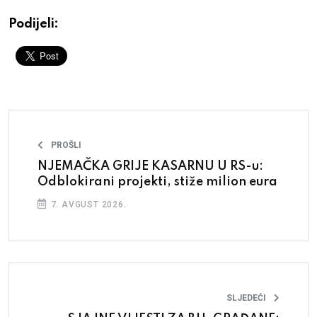
Podijeli:
PROŠLI
NJEMAČKA GRIJE KASARNU U RS-u:
Odblokirani projekti, stiže milion eura
7. AVGUST 2026.
SLJEDEĆI