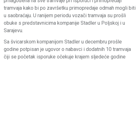
prilagođena na sve tramvaje pri isporuci i primopredaji
tramvaja kako bi po završetku primopredaje odmah mogli biti
u saobraćaju. U ranijem periodu vozači tramvaja su prošli
obuke s predstavnicima kompanije Stadler u Poljskoj i u
Sarajevu.
Sa švicarskom kompanijom Stadler u decembru prošle
godine potpisan je ugovor o nabavci i dodatnih 10 tramvaja
čiji se početak isporuke očekuje krajem sljedeće godine