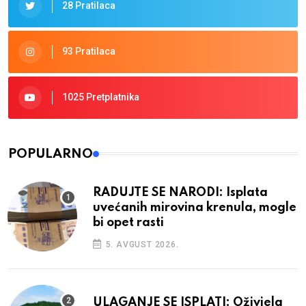
28 Pratilaca
93 Pratilaca
1025 Pretplatnika
POPULARNO
RADUJTE SE NARODI: Isplata
uvećanih mirovina krenula, mogle
bi opet rasti
5. AVGUST 2026.
ULAGANJE SE ISPLATI: Oživjela