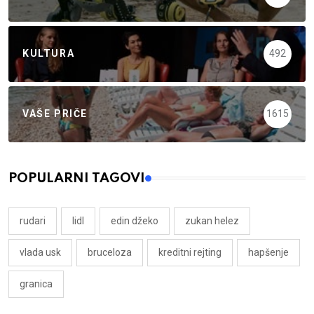
KULTURA
492
VAŠE PRIČE
1615
POPULARNI TAGOVI
rudari
lidl
edin džeko
zukan helez
vlada usk
bruceloza
kreditni rejting
hapšenje
granica