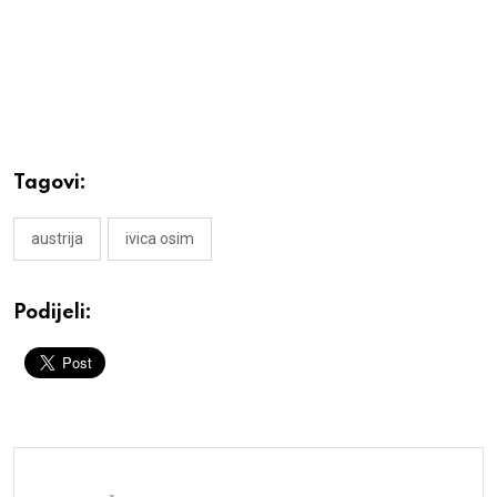
Tagovi:
austrija
ivica osim
Podijeli: