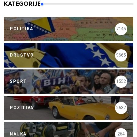
KATEGORIJE
POLITIKA
7145
DRUŠTVO
9665
SPORT
1552
POZITIVA
2637
NAUKA
264