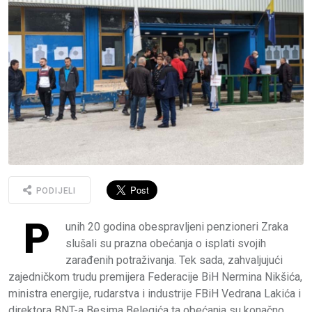
PODIJELI
P
unih 20 godina obespravljeni penzioneri Zraka
slušali su prazna obećanja o isplati svojih
zarađenih potraživanja. Tek sada, zahvaljujući
zajedničkom trudu premijera Federacije BiH Nermina Nikšića,
ministra energije, rudarstva i industrije FBiH Vedrana Lakića i
direktora BNT-a Besima Belegića ta obećanja su konačno