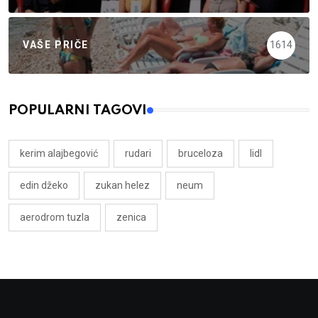
VAŠE PRIČE
1614
POPULARNI TAGOVI
kerim alajbegović
rudari
bruceloza
lidl
edin džeko
zukan helez
neum
aerodrom tuzla
zenica