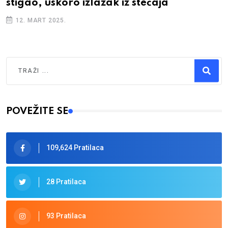
stigao, uskoro izlazak iz stečaja
12. MART 2025.
Traži
Type 2 or more characters for results.
POVEŽITE SE
109,624 Pratilaca
28 Pratilaca
93 Pratilaca