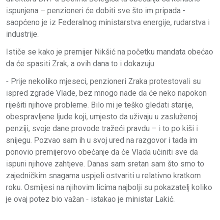
ispunjena – penzioneri će dobiti sve što im pripada -
saopćeno je iz Federalnog ministarstva energije, rudarstva i
industrije.
Ističe se kako je premijer Nikšić na početku mandata obećao
da će spasiti Zrak, a ovih dana to i dokazuju.
- Prije nekoliko mjeseci, penzioneri Zraka protestovali su
ispred zgrade Vlade, bez mnogo nade da će neko napokon
riješiti njihove probleme. Bilo mi je teško gledati starije,
obespravljene ljude koji, umjesto da uživaju u zasluženoj
penziji, svoje dane provode tražeći pravdu – i to po kiši i
snijegu. Pozvao sam ih u svoj ured na razgovor i tada im
ponovio premijerovo obećanje da će Vlada učiniti sve da
ispuni njihove zahtjeve. Danas sam sretan sam što smo to
zajedničkim snagama uspjeli ostvariti u relativno kratkom
roku. Osmijesi na njihovim licima najbolji su pokazatelj koliko
je ovaj potez bio važan - istakao je ministar Lakić.