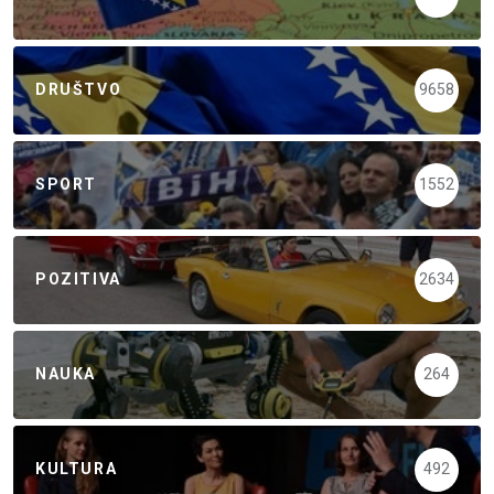
DRUŠTVO
9658
SPORT
1552
POZITIVA
2634
NAUKA
264
KULTURA
492