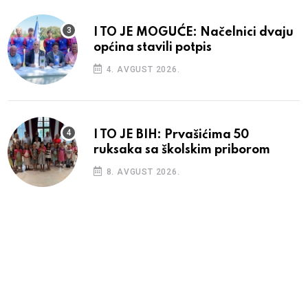
I TO JE MOGUĆE: Načelnici dvaju
općina stavili potpis
4. AVGUST 2026.
I TO JE BIH: Prvašićima 50
ruksaka sa školskim priborom
8. AVGUST 2026.