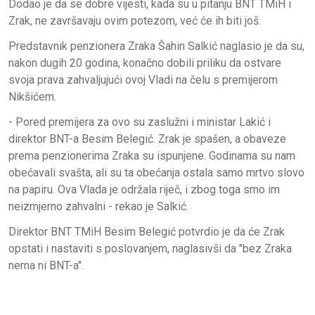
Dodao je da se dobre vijesti, kada su u pitanju BNT TMiH i
Zrak, ne završavaju ovim potezom, već će ih biti još.
Predstavnik penzionera Zraka Šahin Salkić naglasio je da su,
nakon dugih 20 godina, konačno dobili priliku da ostvare
svoja prava zahvaljujući ovoj Vladi na čelu s premijerom
Nikšićem.
- Pored premijera za ovo su zaslužni i ministar Lakić i
direktor BNT-a Besim Belegić. Zrak je spašen, a obaveze
prema penzionerima Zraka su ispunjene. Godinama su nam
obećavali svašta, ali su ta obećanja ostala samo mrtvo slovo
na papiru. Ova Vlada je održala riječ, i zbog toga smo im
neizmjerno zahvalni - rekao je Salkić.
Direktor BNT TMiH Besim Belegić potvrdio je da će Zrak
opstati i nastaviti s poslovanjem, naglasivši da "bez Zraka
nema ni BNT-a".