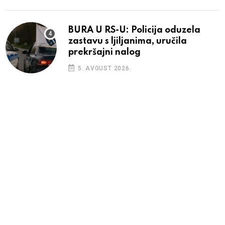
BURA U RS-U: Policija oduzela
zastavu s ljiljanima, uručila
prekršajni nalog
5. AVGUST 2026.