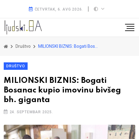
ČETVRTAK, 6. AVG 2026.
Društvo
MILIONSKI BIZNIS: Bogati Bosanac kupio imovinu bivšeg bh. giganta
DRUŠTVO
MILIONSKI BIZNIS: Bogati
Bosanac kupio imovinu bivšeg
bh. giganta
24. SEPTEMBAR 2025.