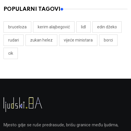
POPULARNI TAGOVI
bruceloza
kerim alajbegović
lidl
edin džeko
rudari
zukan helez
vijeće ministara
borci
cik
Mjesto gdje se ruše predrasude, brišu granice među ljudima,