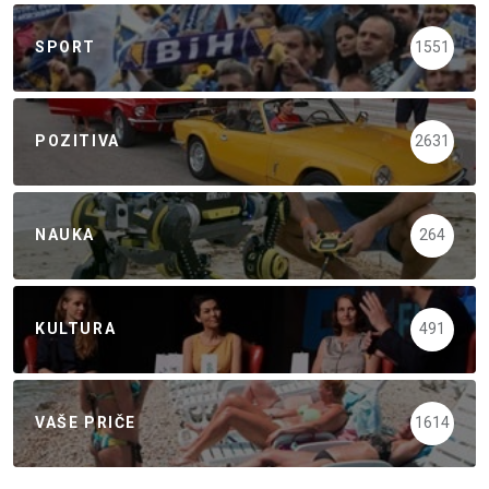
SPORT
1551
POZITIVA
2631
NAUKA
264
KULTURA
491
VAŠE PRIČE
1614