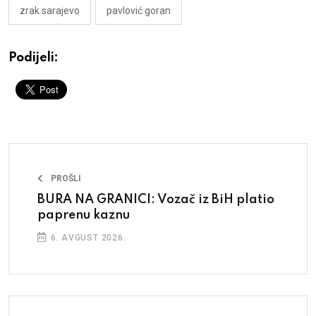
zrak sarajevo
pavlović goran
Podijeli:
PROŠLI
BURA NA GRANICI: Vozač iz BiH platio
paprenu kaznu
6. AVGUST 2026.