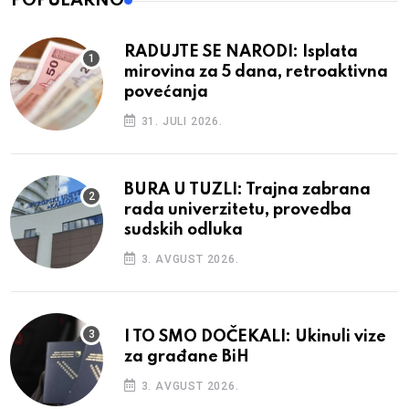
POPULARNO
RADUJTE SE NARODI: Isplata
mirovina za 5 dana, retroaktivna
povećanja
31. JULI 2026.
BURA U TUZLI: Trajna zabrana
rada univerzitetu, provedba
sudskih odluka
3. AVGUST 2026.
I TO SMO DOČEKALI: Ukinuli vize
za građane BiH
3. AVGUST 2026.