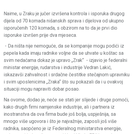
Naime, u Zraku je jučer izvršena kontrola i isporuka drugog
dijela od 70 komada nišanskih sprava i dijelova od ukupno
isporučenih 120 komada, s obzirom na to da je prvi dio
isporuke izvršen prije dva mjeseca.
- Da ništa nije nemoguće, da se kompanije mogu podići iz
pepela kada imaju radnike voljne da se uhvate u koštac sa
svim nedaćama dokaz je upravo „Zrak“ - izjavio je federalni
ministar energije, rudarstva i industrije Vedran Lakić,
iskazavši zahvalnost i srdačne čestitke stečajnom upravniku
i svim uposlenicima „Zraka“ što su pokazali da i u ovakvoj
situaciji mogu napraviti dobar posao.
Na ovome, dodao je, neće se stati jer slijede i druge pomoći,
kako drugih firmi namjenske industrije, ali i partnera iz
inostranstva da ova firma bude još bolja, uspješnija, sa
mnogo više ugovora i što je najvažnije, zaposli još više
radnika, saopćeno je iz Federalnog ministarstva energije,