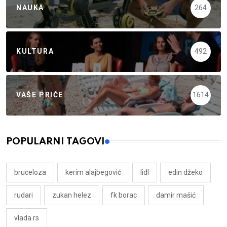
NAUKA
264
KULTURA
492
VAŠE PRIČE
1614
POPULARNI TAGOVI
bruceloza
kerim alajbegović
lidl
edin džeko
rudari
zukan helez
fk borac
damir mašić
vlada rs