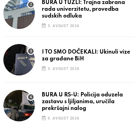
BURA U TUZLI: Trajna zabrana
rada univerzitetu, provedba
sudskih odluka
3. AVGUST 2026.
I TO SMO DOČEKALI: Ukinuli vize
za građane BiH
3. AVGUST 2026.
BURA U RS-U: Policija oduzela
zastavu s ljiljanima, uručila
prekršajni nalog
5. AVGUST 2026.