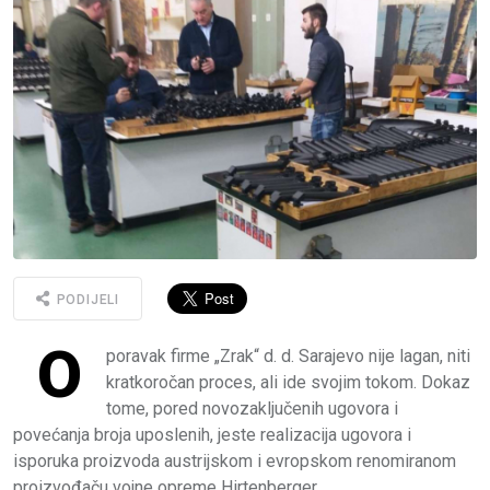
PODIJELI
O
poravak firme „Zrak“ d. d. Sarajevo nije lagan, niti
kratkoročan proces, ali ide svojim tokom. Dokaz
tome, pored novozaključenih ugovora i
povećanja broja uposlenih, jeste realizacija ugovora i
isporuka proizvoda austrijskom i evropskom renomiranom
proizvođaču vojne opreme Hirtenberger.