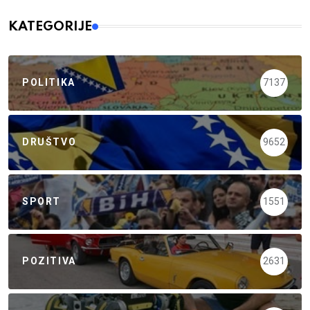
KATEGORIJE
POLITIKA
7137
DRUŠTVO
9652
SPORT
1551
POZITIVA
2631