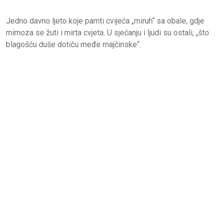
Jedno davno ljeto koje pamti cvijeća „miruh“ sa obale, gdje
mimoza se žuti i mirta cvjeta. U sjećanju i ljudi su ostali, „što
blagošću duše dotiču međe majčinske“.