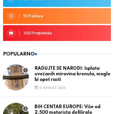
93 Pratilaca
1025 Pretplatnika
POPULARNO
RADUJTE SE NARODI: Isplata
uvećanih mirovina krenula, mogle
bi opet rasti
5. AVGUST 2026.
BIH CENTAR EUROPE: Više od
2.500 motorista defiliralo