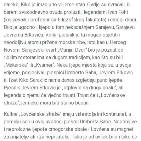
daleko, Kiko je imao u to vrijeme stan. Ovdje su svraćali, ili
barem svakodnevno ovuda prolazili, legendarni Ivan Foht
(književnik i profesor sa Filozofskog fakulteta) i mnogi drugi.
Bilo je ugodno i lijepo u tom nekadašnjem Sarajevu, Sarajevu
Jevrema Brkovića. Veliki pjesnik je tu mogao osjetiti i
neodoljivu aromu pržene morske ribe, isto kao u Herceg
Novom. Sarajevski kvart „Marijin Dvor“ bio je poznat po
ribljim restoranima sa dugom tradicijom, kao što su bili
„Makarska“ ili „Kvarner“. Neka lijepa mjesta koja su, u svoje
vrijeme, posjećivali pjesnici Umberto Saba, Jevrem Brković
ili Izet Kiko Saraklić nama danas izgledaju puno ljepše.
Pjesnik Jevrem Brković je „otplovio na drugu obalu“, ali
legenda o njemu će vječno trajati. Trajat će i „Lovćenske
straže“, jer neko mora biti stalno budan.
Kultne „Lovćenske straže“ imaju višestoljetni kontinuitet, a
pominju se i u ovoj uvodnoj pjesmi Umberta Sabe. Neodoljive
i neprolazne ljepote crnogorske obale i Lovćena su magnet
za prijatelje ali i za neprijatelje. Tako je od uvijek bilo i tako će