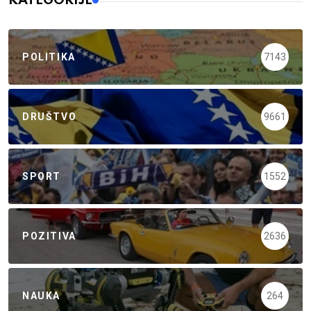
KATEGORIJE
POLITIKA
7143
DRUŠTVO
9661
SPORT
1552
POZITIVA
2636
NAUKA
264