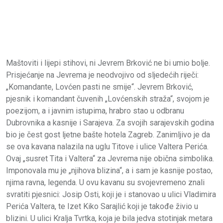
Maštoviti i lijepi stihovi, ni Jevrem Brković ne bi umio bolje.
Prisjećanje na Jevrema je neodvojivo od sljedećih riječi:
„Komandante, Lovćen pasti ne smije“. Jevrem Brković,
pjesnik i komandant čuvenih „Lovćenskih straža“, svojom je
poezijom, a i javnim istupima, hrabro stao u odbranu
Dubrovnika a kasnije i Sarajeva. Za svojih sarajevskih godina
bio je čest gost ljetne bašte hotela Zagreb. Zanimljivo je da
se ova kavana nalazila na uglu Titove i ulice Valtera Perića.
Ovaj „susret Tita i Valtera“ za Jevrema nije obična simbolika.
Imponovala mu je „njihova blizina“, a i sam je kasnije postao,
njima ravna, legenda. U ovu kavanu su svojevremeno znali
svratiti pjesnici: Josip Osti, koji je i stanovao u ulici Vladimira
Perića Valtera, te Izet Kiko Sarajlić koji je takođe živio u
blizini. U ulici Kralja Tvrtka, koja je bila jedva stotinjak metara