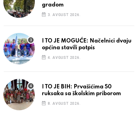
gradom
3. AVGUST 2026.
I TO JE MOGUĆE: Načelnici dvaju
općina stavili potpis
4. AVGUST 2026.
I TO JE BIH: Prvašićima 50
ruksaka sa školskim priborom
8. AVGUST 2026.