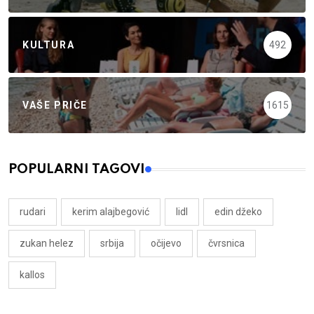
KULTURA
492
VAŠE PRIČE
1615
POPULARNI TAGOVI
rudari
kerim alajbegović
lidl
edin džeko
zukan helez
srbija
očijevo
čvrsnica
kallos