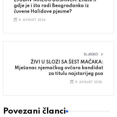
LJUBAV MALOG BOSANCA: Znate li
gdje je i šta radi Beograđanka iz
čuvene Halidove pjesme?
9. AVGUST 2026.
SLJEDEĆI
ŽIVI U SLOZI SA ŠEST MAČAKA:
Mješanac njemačkog ovčara kandidat
za titulu najstarijeg psa
9. AVGUST 2026.
Povezani članci