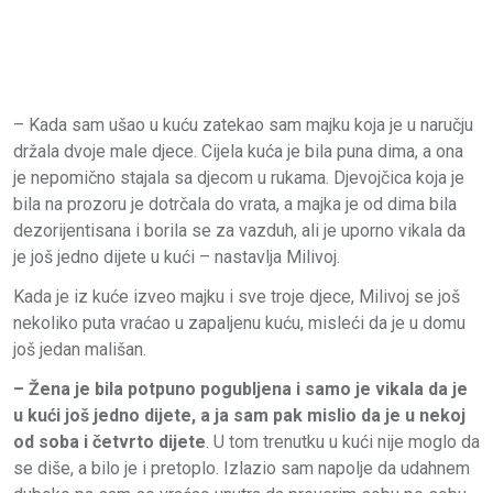
– Kada sam ušao u kuću zatekao sam majku koja je u naručju
držala dvoje male djece. Cijela kuća je bila puna dima, a ona
je nepomično stajala sa djecom u rukama. Djevojčica koja je
bila na prozoru je dotrčala do vrata, a majka je od dima bila
dezorijentisana i borila se za vazduh, ali je uporno vikala da
je još jedno dijete u kući – nastavlja Milivoj.
Kada je iz kuće izveo majku i sve troje djece, Milivoj se još
nekoliko puta vraćao u zapaljenu kuću, misleći da je u domu
još jedan mališan.
– Žena je bila potpuno pogubljena i samo je vikala da je
u kući još jedno dijete, a ja sam pak mislio da je u nekoj
od soba i četvrto dijete
. U tom trenutku u kući nije moglo da
se diše, a bilo je i pretoplo. Izlazio sam napolje da udahnem