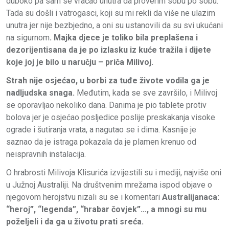
duboko pa sam se vraćao unutra da proverim sobu po sobu.
Tada su došli i vatrogasci, koji su mi rekli da više ne ulazim
unutra jer nije bezbjedno, a oni su ustanovili da su svi ukućani
na sigurnom
. Majka djece je toliko bila preplašena i
dezorijentisana da je po izlasku iz kuće tražila i dijete
koje joj je bilo u naručju – priča Milivoj.
Strah nije osjećao, u borbi za tuđe živote vodila ga je
nadljudska snaga.
Međutim, kada se sve završilo, i Milivoj
se oporavljao nekoliko dana. Danima je pio tablete protiv
bolova jer je osjećao posljedice poslije preskakanja visoke
ograde i šutiranja vrata, a nagutao se i dima. Kasnije je
saznao da je istraga pokazala da je plamen krenuo od
neispravnih instalacija.
O hrabrosti Milivoja Klisurića izvijestili su i mediji, najviše oni
u Južnoj Australiji. Na društvenim mrežama ispod objave o
njegovom herojstvu nizali su se i komentari
Australijanaca:
“heroj”, “legenda”, “hrabar čovjek”…, a mnogi su mu
poželjeli i da ga u životu prati sreća.