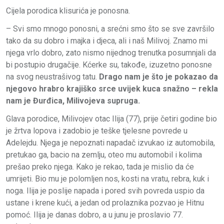
Cijela porodica klisurića je ponosna.
– Svi smo mnogo ponosni, a srećni smo što se sve završilo
tako da su dobro i majka i djeca, ali i naš Milivoj. Znamo mi
njega vrlo dobro, zato nismo nijednog trenutka posumnjali da
bi postupio drugačije. Kćerke su, takođe, izuzetno ponosne
na svog neustrašivog tatu.
Drago nam je što je pokazao da
njegovo hrabro krajiško srce uvijek kuca snažno – rekla
nam je Đurđica, Milivojeva supruga.
Glava porodice, Milivojev otac Ilija (77), prije četiri godine bio
je žrtva lopova i zadobio je teške tjelesne povrede u
Adelejdu. Njega je nepoznati napadač izvukao iz automobila,
pretukao ga, bacio na zemlju, oteo mu automobil i kolima
prešao preko njega. Kako je rekao, tada je mislio da će
umrijeti. Bio mu je polomljen nos, kosti na vratu, rebra, kuk i
noga. Ilija je poslije napada i pored svih povreda uspio da
ustane i krene kući, a jedan od prolaznika pozvao je Hitnu
pomoć. Ilija je danas dobro, a u junu je proslavio 77.