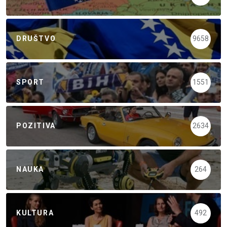
DRUŠTVO
9658
SPORT
1551
POZITIVA
2634
NAUKA
264
KULTURA
492