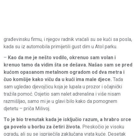
građevinsku firmu, i njegov radnik vraćali su se kući sa posla,
kada su iz automobila primijetili gust dim u Atol parku.
–
Kao da me je nešto vodilo, okrenuo sam volan i
krenuo tamo da vidim šta se dešava. Našao sam se pred
kućom opasanom metalnom ogradom od dva metra i
čuo komšije kako viču da u kući ima male djece.
Tada
sam ugledao djevojčicu koja je lupala u prozor i očajnički
tražila pomoć. Osjetio sam nalet adrenalina i više nisam
razmišljao, samo mi je u glavi bilo kako da pomognem
djetetu – priča Milivoj.
To je bio trenutak kada je isključio razum, a hrabro srce
ga povelo u borbu za četiri života.
Preskočio je visoku
ogradu, ali su se ispriječila zaključana vrata kuće. Desetak