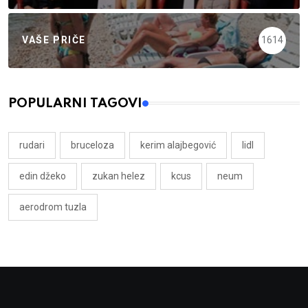
VAŠE PRIČE
1614
POPULARNI TAGOVI
rudari
bruceloza
kerim alajbegović
lidl
edin džeko
zukan helez
kcus
neum
aerodrom tuzla