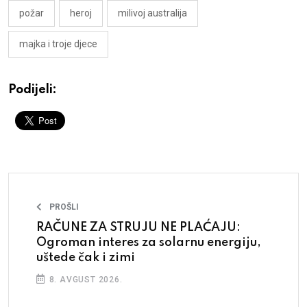
požar
heroj
milivoj australija
majka i troje djece
Podijeli:
PROŠLI
RAČUNE ZA STRUJU NE PLAĆAJU:
Ogroman interes za solarnu energiju,
uštede čak i zimi
8. AVGUST 2026.