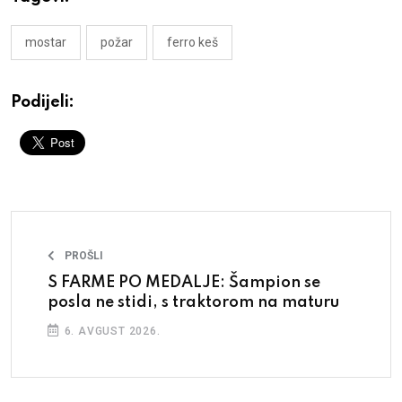
mostar
požar
ferro keš
Podijeli:
PROŠLI
S FARME PO MEDALJE: Šampion se
posla ne stidi, s traktorom na maturu
6. AVGUST 2026.