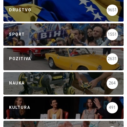
DRUŠTVO
9651
SPORT
1551
POZITIVA
2631
NAUKA
264
KULTURA
491