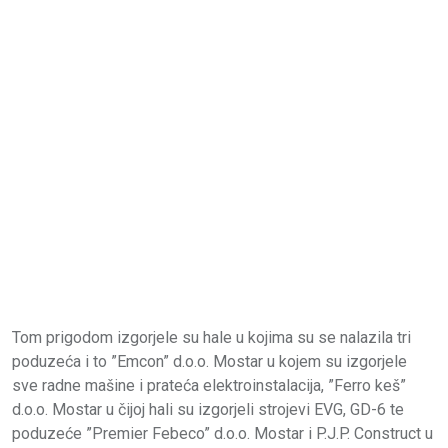
Tom prigodom izgorjele su hale u kojima su se nalazila tri
poduzeća i to ”Emcon” d.o.o. Mostar u kojem su izgorjele
sve radne mašine i prateća elektroinstalacija, ”Ferro keš”
d.o.o. Mostar u čijoj hali su izgorjeli strojevi EVG, GD-6 te
poduzeće ”Premier Febeco” d.o.o. Mostar i P.J.P. Construct u