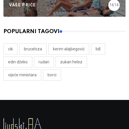
VAŠE PRIČE
1614
POPULARNI TAGOVI
cik
bruceloza
kerim alajbegović
lidl
edin džeko
rudari
zukan helez
vijeće ministara
borci