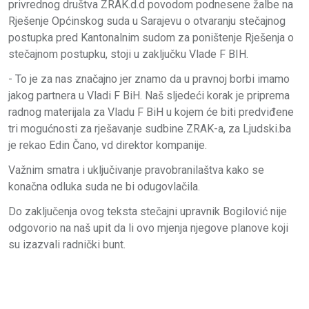
privrednog društva ZRAK.d.d povodom podnesene žalbe na
Rješenje Općinskog suda u Sarajevu o otvaranju stečajnog
postupka pred Kantonalnim sudom za poništenje Rješenja o
stečajnom postupku, stoji u zaključku Vlade F BIH.
- To je za nas značajno jer znamo da u pravnoj borbi imamo
jakog partnera u Vladi F BiH. Naš sljedeći korak je priprema
radnog materijala za Vladu F BiH u kojem će biti predviđene
tri mogućnosti za rješavanje sudbine ZRAK-a, za Ljudski.ba
je rekao Edin Čano, vd direktor kompanije.
Važnim smatra i uključivanje pravobranilaštva kako se
konačna odluka suda ne bi odugovlačila.
Do zaključenja ovog teksta stečajni upravnik Bogilović nije
odgovorio na naš upit da li ovo mjenja njegove planove koji
su izazvali radnički bunt.