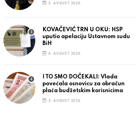
5. AVGUST 2026.
KOVAČEVIĆ TRN U OKU: HSP
uputio apelaciju Ustavnom sudu
BiH
6. AVGUST 2026.
I TO SMO DOČEKALI: Vlada
povećala osnovicu za obračun
plaća budžetskim korisnicima
3. AVGUST 2026.