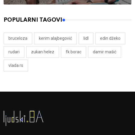
POPULARNI TAGOVI
bruceloza
kerim alajbegović
lidl
edin džeko
rudari
zukan helez
fk borac
damir mašić
vlada rs