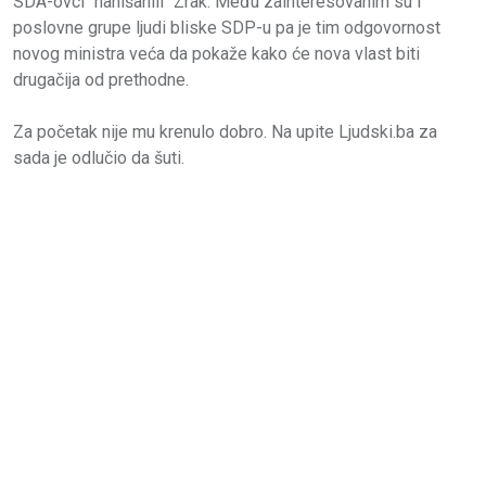
SDA-ovci "nanišanili" Zrak. Među zainteresovanim su i
poslovne grupe ljudi bliske SDP-u pa je tim odgovornost
novog ministra veća da pokaže kako će nova vlast biti
drugačija od prethodne.
Za početak nije mu krenulo dobro. Na upite Ljudski.ba za
sada je odlučio da šuti.