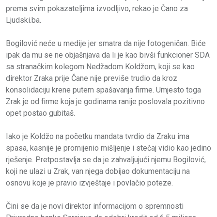
prema svim pokazateljima izvodljivo, rekao je Čano za
Ljudski.ba.
Bogilović neće u medije jer smatra da nije fotogeničan. Biće
ipak da mu se ne objašnjava da li je kao bivši funkcioner SDA
sa stranačkim kolegom Nedžadom Koldžom, koji se kao
direktor Zraka prije Čane nije previše trudio da kroz
konsolidaciju krene putem spašavanja firme. Umjesto toga
Zrak je od firme koja je godinama ranije poslovala pozitivno
opet postao gubitaš.
Iako je Koldžo na početku mandata tvrdio da Zraku ima
spasa, kasnije je promijenio mišljenje i stečaj vidio kao jedino
rješenje. Pretpostavlja se da je zahvaljujući njemu Bogilović,
koji ne ulazi u Zrak, van njega dobijao dokumentaciju na
osnovu koje je pravio izvještaje i povlačio poteze.
Čini se da je novi direktor informacijom o spremnosti