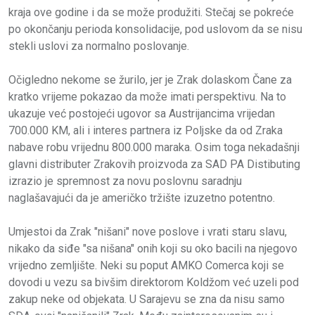
kraja ove godine i da se može produžiti. Stečaj se pokreće
po okončanju perioda konsolidacije, pod uslovom da se nisu
stekli uslovi za normalno poslovanje.
Očigledno nekome se žurilo, jer je Zrak dolaskom Čane za
kratko vrijeme pokazao da može imati perspektivu. Na to
ukazuje već postojeći ugovor sa Austrijancima vrijedan
700.000 KM, ali i interes partnera iz Poljske da od Zraka
nabave robu vrijednu 800.000 maraka. Osim toga nekadašnji
glavni distributer Zrakovih proizvoda za SAD PA Distibuting
izrazio je spremnost za novu poslovnu saradnju
naglašavajući da je američko tržište izuzetno potentno.
Umjestoi da Zrak "nišani" nove poslove i vrati staru slavu,
nikako da siđe "sa nišana" onih koji su oko bacili na njegovo
vrijedno zemljište. Neki su poput AMKO Comerca koji se
dovodi u vezu sa bivšim direktorom Koldžom već uzeli pod
zakup neke od objekata. U Sarajevu se zna da nisu samo