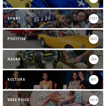
SPORT
1551
POZITIVA
2631
NAUKA
264
KULTURA
491
VAŠE PRIČE
1614