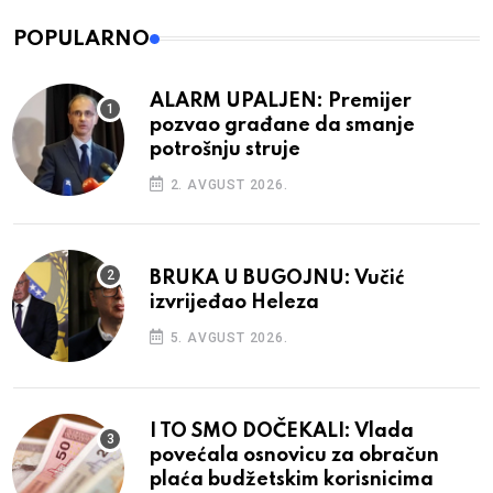
POPULARNO
ALARM UPALJEN: Premijer
pozvao građane da smanje
potrošnju struje
2. AVGUST 2026.
BRUKA U BUGOJNU: Vučić
izvrijeđao Heleza
5. AVGUST 2026.
I TO SMO DOČEKALI: Vlada
povećala osnovicu za obračun
plaća budžetskim korisnicima