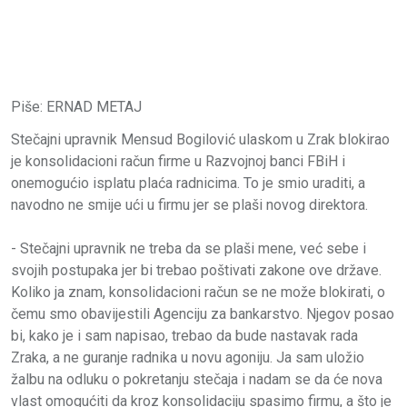
Piše: ERNAD METAJ
Stečajni upravnik Mensud Bogilović ulaskom u Zrak blokirao
je konsolidacioni račun firme u Razvojnoj banci FBiH i
onemogućio isplatu plaća radnicima. To je smio uraditi, a
navodno ne smije ući u firmu jer se plaši novog direktora.
- Stečajni upravnik ne treba da se plaši mene, već sebe i
svojih postupaka jer bi trebao poštivati zakone ove države.
Koliko ja znam, konsolidacioni račun se ne može blokirati, o
čemu smo obavijestili Agenciju za bankarstvo. Njegov posao
bi, kako je i sam napisao, trebao da bude nastavak rada
Zraka, a ne guranje radnika u novu agoniju. Ja sam uložio
žalbu na odluku o pokretanju stečaja i nadam se da će nova
vlast omogućiti da kroz konsolidaciju spasimo firmu, a što je