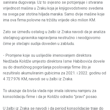
sanirana dugovanja. Uz to svjesno se potcjenjuje i stvarana
vrijednost mašina u Zraku koja je knjigovodstveno svedena
na svega par stotina hiljada maraka. Samo dvije mašine koje
ima ova firma polovne na tržištu vrijede oko milion KM.
Zato se između ostalog u žalbi iz Zraka navodi da je analiza
stečajnog upravnika napravljena nestručno i neodgovorno
čime je stečajni sudija doveden u zabludu.
- Promjene koje su uslijedile imenovanjem direktora
Nedžada Koldže umjesto direktora Isme Habibovića dovele
su do drastičnog pogoršanja poslovanja firme što je
rezultiralo akumuliranim gubicima za 2021. i 2022. godinu od
4 727.976 KM, navodi se u žalbi iz Zraka.
To ukazuje da bivša vlada nije imala iskrenu namjeru za
konsolidaciju firme i da je Koldžo odradio "pravi" posao.
U žalbi iz Zraka se navodi i da period konsolidacije traje do