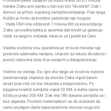
Privredne banke Sarajevo da odobri kredit od 6,5 miliona
maraka Zraku unio paniku u lobi koji želi "likvidirati" Zrak i
domoći se jeftino vrijednog zemljišta kompanije. Prije njega
Koldžo je tvrdio da kreditno zaduženje nije moguće.
- Vlada FBiH ima odobrenih 7 miliona KM za konsolidaciju
Zraka i privredna banka je spremna dati kredit uz garanciju
vlade za njegovo vraćanje, rekao je za Ljudski.ba Čano.
Vladina sredstva nisu operativna jer im bivši ministar nije
predvidio adekvatnu namjenu. Umjesto za tekuću likvidnost i
pomoć radnicima želio ih je usmjeriti u dokapitalizaciju.
Vratimo se stečaju. Dio igre oko njega se svodi na svjesno
zanemarivanje činjenice da imovina Zraka vrijedi barem
deset puta više od one iskazane u knjigovodstvu. Po
knjigama kvadrat zemljišta vrijedi 30 KM, a realna cijena na
tržištu je preko 300 KM. Zrak ima 180 dunuma zemljišta sa i
bez objekata. Prostom matematikom se da izračunati da
samo prodajom dijela neperspektivne imovine mogu biti