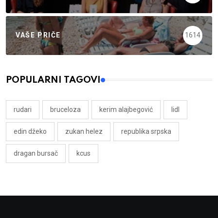
VAŠE PRIČE
1614
POPULARNI TAGOVI
rudari
bruceloza
kerim alajbegović
lidl
edin džeko
zukan helez
republika srpska
dragan bursač
kcus