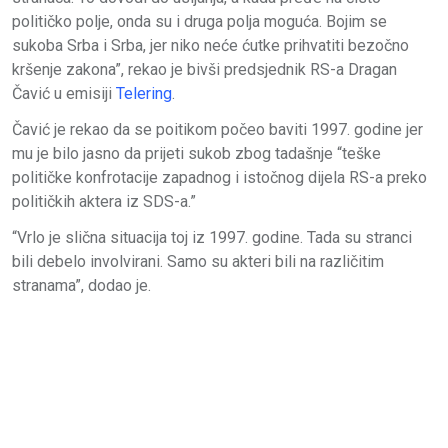
političko polje, onda su i druga polja moguća. Bojim se
sukoba Srba i Srba, jer niko neće ćutke prihvatiti bezočno
kršenje zakona”, rekao je bivši predsjednik RS-a Dragan
Čavić u emisiji
Telering
.
Čavić je rekao da se poitikom počeo baviti 1997. godine jer
mu je bilo jasno da prijeti sukob zbog tadašnje “teške
političke konfrotacije zapadnog i istočnog dijela RS-a preko
političkih aktera iz SDS-a.”
“Vrlo je slična situacija toj iz 1997. godine. Tada su stranci
bili debelo involvirani. Samo su akteri bili na različitim
stranama”, dodao je.