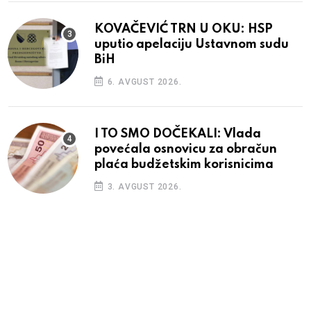
KOVAČEVIĆ TRN U OKU: HSP
uputio apelaciju Ustavnom sudu
BiH
6. AVGUST 2026.
I TO SMO DOČEKALI: Vlada
povećala osnovicu za obračun
plaća budžetskim korisnicima
3. AVGUST 2026.