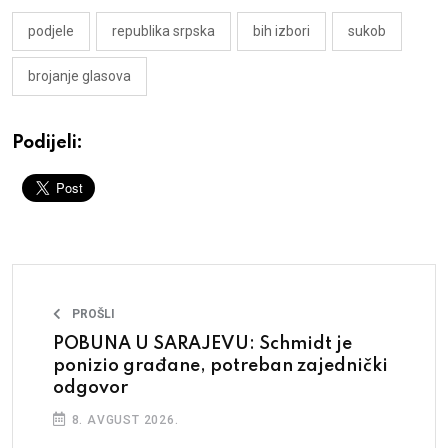
podjele
republika srpska
bih izbori
sukob
brojanje glasova
Podijeli:
PROŠLI
POBUNA U SARAJEVU: Schmidt je
ponizio građane, potreban zajednički
odgovor
8. AVGUST 2026.