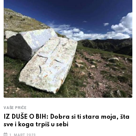
VAŠE PRIČE
IZ DUŠE O BIH: Dobra si ti stara moja, šta
sve i koga trpiš u sebi
1. MART 2023.