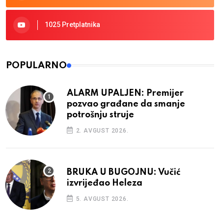
1025 Pretplatnika
POPULARNO
ALARM UPALJEN: Premijer
pozvao građane da smanje
potrošnju struje
2. AVGUST 2026.
BRUKA U BUGOJNU: Vučić
izvrijeđao Heleza
5. AVGUST 2026.