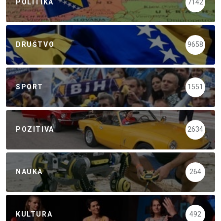
POLITIKA
7142
DRUŠTVO
9658
SPORT
1551
POZITIVA
2634
NAUKA
264
KULTURA
492