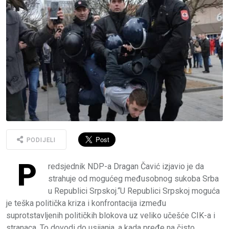
PODIJELI
P
redsjednik NDP-a Dragan Čavić izjavio je da
strahuje od mogućeg međusobnog sukoba Srba
u Republici Srpskoj.“U Republici Srpskoj moguća
je teška politička kriza i konfrontacija između
suprotstavljenih političkih blokova uz veliko učešće CIK-a i
stranaca. To dovodi do usijanja, a kada pređe na čisto