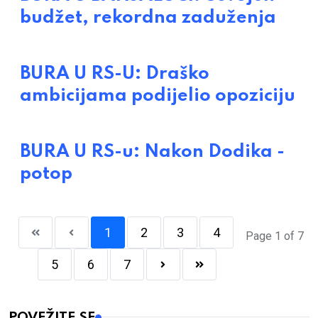
budžet, rekordna zaduženja
BURA U RS-U: Draško
ambicijama podijelio opoziciju
BURA U RS-u: Nakon Dodika -
potop
1
2
3
4
Page 1 of 7
5
6
7
POVEŽITE SE