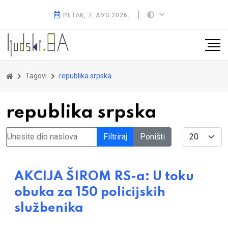
PETAK, 7. AVG 2026.
Tagovi
republika srpska
republika srpska
Unesite dio naslova
Display #
Filtriraj
Poništi
AKCIJA ŠIROM RS-a: U toku
obuka za 150 policijskih
službenika