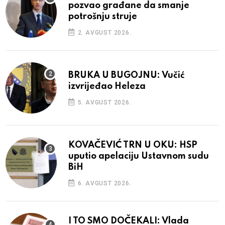
pozvao građane da smanje
potrošnju struje
2. AVGUST 2026.
BRUKA U BUGOJNU: Vučić
izvrijeđao Heleza
5. AVGUST 2026.
KOVAČEVIĆ TRN U OKU: HSP
uputio apelaciju Ustavnom sudu
BiH
6. AVGUST 2026.
I TO SMO DOČEKALI: Vlada