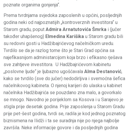
poznate organima gonjenja“.
Prema tvrdnjama svjedoka zaposlenih u općini, posljednjih
godina neki od najpoznatijih „kontroverznih investitora“ u
Starom gradu, poput
Admira Arnatutovića Šmrka
i (jučer
također uhapšenog)
Elmedina Karišika
u Starom gradu bili
su redovni gosti u Hadžibajrićevog načelničkom uredu.
Tvrdilo se da je razlog tome što je Stari Grad općina sa
najefikasnijom administarcijom koja brzo i efikasno rješava
sve zahtjeve investitora. U Hadžbajrićevom kabinetu
„poslovne ljude“ je ljubazno ugošćavala
Alma Destanović
,
kako se tvrdilo (sve do jučer) nedodirljiva i svemoćna šefica
načelnikovog kabineta. O njenoj karijeri do ulaska u kabinet
načelnika Hadžibajrića se pouzdano zna malo, a govorkalo
se mnogo. Navodno je porijeklom sa Kosova i u Sarajevo je
stigla prije desetak godina. Prije zaposlenja u Starom Gradu
prije pet-šest godina, tvrdi se, radila je kod jednog poznatog
biznismena na Ilidži i ta se suradnja nije po njega najbolje
završila. Neke informacije govore i da posljednjih godina