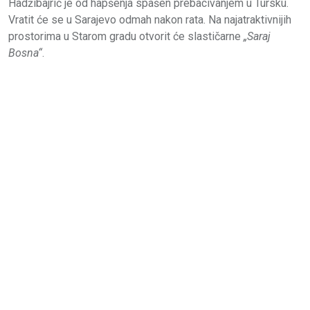
Hadžibajrić je od hapšenja spašen prebacivanjem u Tursku.
Vratit će se u Sarajevo odmah nakon rata. Na najatraktivnijih
prostorima u Starom gradu otvorit će slastičarne
„Saraj
Bosna“
.