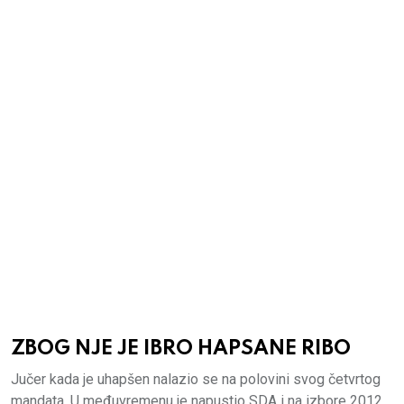
ZBOG NJE JE IBRO HAPSANE RIBO
Jučer kada je uhapšen nalazio se na polovini svog četvrtog
mandata. U međuvremenu je napustio SDA i na izbore 2012.