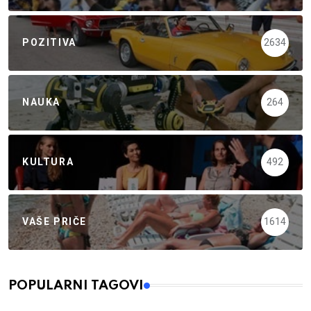
POZITIVA
2634
NAUKA
264
KULTURA
492
VAŠE PRIČE
1614
POPULARNI TAGOVI