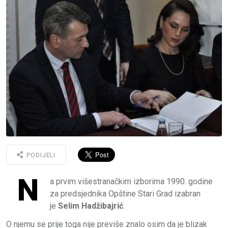
PODIJELI
N
a prvim višestranačkim izborima 1990. godine
za predsjednika Opštine Stari Grad izabran
je
Selim Hadžibajrić
.
O njemu se prije toga nije previše znalo osim da je blizak