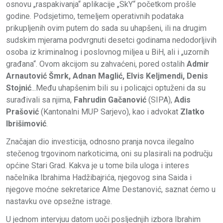
osnovu „raspakivanja“ aplikacije „SkY“ početkom prošle
godine. Podsjetimo, temeljem operativnih podataka
prikupljenih ovim putem do sada su uhapšeni, ili na drugim
sudskim mjerama podvrgnuti desetci godinama nedodorljivih
osoba iz kriminalnog i poslovnog miljea u BiH, ali i „uzornih
građana“. Ovom akcijom su zahvaćeni, pored ostalih
Admir
Arnautović Šmrk, Adnan Maglić, Elvis Keljmendi, Denis
Stojnić
...Među uhapšenim bili su i policajci optuženi da su
surađivali sa njima,
Fahrudin Gačanović
(SIPA),
Adis
Prašović
(Kantonalni MUP Sarjevo), kao i advokat
Zlatko
Ibrišimović
.
Značajan dio investicija, odnosno pranja novca ilegalno
stečenog trgovinom narkoticima, oni su plasirali na području
općine Stari Grad. Kakva je u tome bila uloga i interes
načelnika Ibrahima Hadžibajrića, njegovog sina Saida i
njegove moćne sekretarice Alme Destanović, saznat ćemo u
nastavku ove opsežne istrage.
U jednom intervjuu datom uoči posljednjih izbora Ibrahim