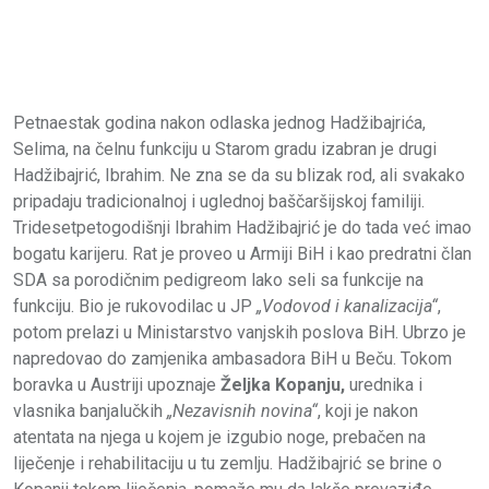
Petnaestak godina nakon odlaska jednog Hadžibajrića,
Selima, na čelnu funkciju u Starom gradu izabran je drugi
Hadžibajrić, Ibrahim. Ne zna se da su blizak rod, ali svakako
pripadaju tradicionalnoj i uglednoj baščaršijskoj familiji.
Tridesetpetogodišnji Ibrahim Hadžibajrić je do tada već imao
bogatu karijeru. Rat je proveo u Armiji BiH i kao predratni član
SDA sa porodičnim pedigreom lako seli sa funkcije na
funkciju. Bio je rukovodilac u JP
„Vodovod i kanalizacija“
,
potom prelazi u Ministarstvo vanjskih poslova BiH. Ubrzo je
napredovao do zamjenika ambasadora BiH u Beču. Tokom
boravka u Austriji upoznaje
Željka Kopanju,
urednika i
vlasnika banjalučkih
„Nezavisnih novina“
, koji je nakon
atentata na njega u kojem je izgubio noge, prebačen na
liječenje i rehabilitaciju u tu zemlju. Hadžibajrić se brine o