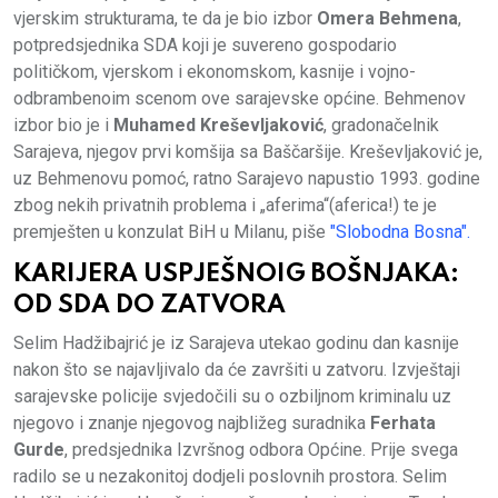
vjerskim strukturama, te da je bio izbor
Omera Behmena
,
potpredsjednika SDA koji je suvereno gospodario
političkom, vjerskom i ekonomskom, kasnije i vojno-
odbrambenoim scenom ove sarajevske općine. Behmenov
izbor bio je i
Muhamed Kreševljaković
, gradonačelnik
Sarajeva, njegov prvi komšija sa Baščaršije. Kreševljaković je,
uz Behmenovu pomoć, ratno Sarajevo napustio 1993. godine
zbog nekih privatnih problema i „aferima“(aferica!) te je
premješten u konzulat BiH u Milanu, piše
"Slobodna Bosna".
KARIJERA USPJEŠNOIG BOŠNJAKA:
OD SDA DO ZATVORA
Selim Hadžibajrić je iz Sarajeva utekao godinu dan kasnije
nakon što se najavljivalo da će završiti u zatvoru. Izvještaji
sarajevske policije svjedočili su o ozbiljnom kriminalu uz
njegovo i znanje njegovog najbližeg suradnika
Ferhata
Gurde
, predsjednika Izvršnog odbora Općine. Prije svega
radilo se u nezakonitoj dodjeli poslovnih prostora. Selim