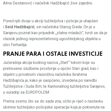
Alma Destanović i načelnik Hadžibajrić žive zajedno.
Pored njih dvoje u akciji tužiteljstva i policije je uhapšen
i
Seid Hadžibajrić
, sin načelnika Starog Grada. On je u
Sarajevu poznat kao pripadnik „zlatne mladeži“, tvrdi se da je
vlasnik jednog reprezentativnog ugostiteljskog objekta u
ulici Ferhadija.
PRANJE PARA I OSTALE INVESTICIJE
Jučerašnja akcija kodnog naziva
„Start“
tokom koje su
pretresene službene prostorije u općini Stari grad, kao i
objekti u privatnom vlasništvu načelnika Ibrahima
Hadžibajrića je, kako je saopćeno, izvedena po naredbi
Tužiteljstva i Suda BiH, te Kantonalnog tužiteljstva Sarajevo,
u suradnji sa EUROPOLOM.
Prema svemu što se do sada zna, očito je riječ o nastavku
obimne tužiteljsko-policijske operacije koja je pokrenuta na