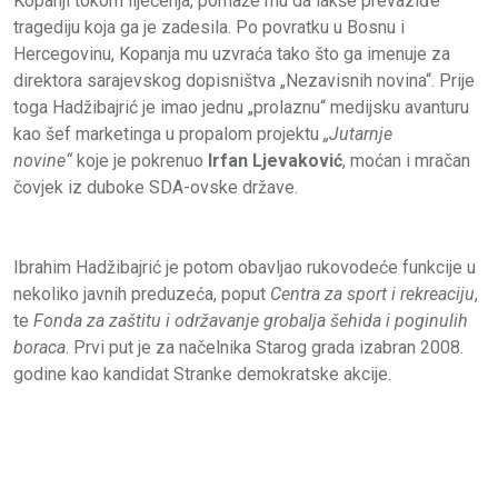
Kopanji tokom liječenja, pomaže mu da lakše prevaziđe
tragediju koja ga je zadesila. Po povratku u Bosnu i
Hercegovinu, Kopanja mu uzvraća tako što ga imenuje za
direktora sarajevskog dopisništva „Nezavisnih novina“. Prije
toga Hadžibajrić je imao jednu „prolaznu“ medijsku avanturu
kao šef marketinga u propalom projektu
„Jutarnje
novine“
koje je pokrenuo
Irfan Ljevaković
, moćan i mračan
čovjek iz duboke SDA-ovske države.
Ibrahim Hadžibajrić je potom obavljao rukovodeće funkcije u
nekoliko javnih preduzeća, poput
Centra za sport i rekreaciju
,
te
Fonda za zaštitu i održavanje grobalja šehida i poginulih
boraca
. Prvi put je za načelnika Starog grada izabran 2008.
godine kao kandidat Stranke demokratske akcije.