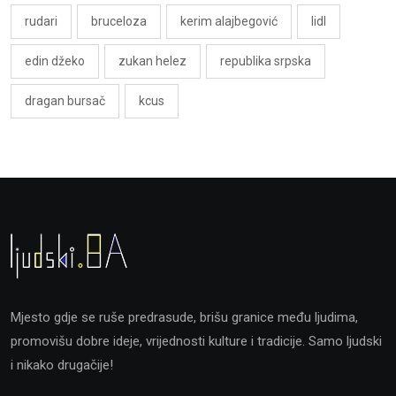
rudari
bruceloza
kerim alajbegović
lidl
edin džeko
zukan helez
republika srpska
dragan bursač
kcus
Mjesto gdje se ruše predrasude, brišu granice među ljudima,
promovišu dobre ideje, vrijednosti kulture i tradicije. Samo ljudski
i nikako drugačije!