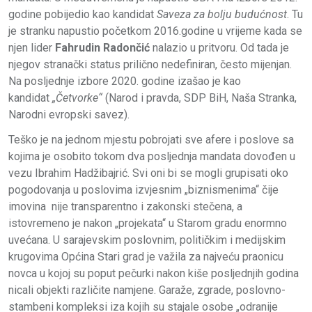
godine pobijedio kao kandidat
Saveza za bolju budućnost
. Tu
je stranku napustio početkom 2016.godine u vrijeme kada se
njen lider
Fahrudin Radončić
nalazio u pritvoru. Od tada je
njegov stranački status prilično nedefiniran, često mijenjan.
Na posljednje izbore 2020. godine izašao je kao
kandidat
„Četvorke“
(Narod i pravda, SDP BiH, Naša Stranka,
Narodni evropski savez).
Teško je na jednom mjestu pobrojati sve afere i poslove sa
kojima je osobito tokom dva posljednja mandata dovođen u
vezu Ibrahim Hadžibajrić. Svi oni bi se mogli grupisati oko
pogodovanja u poslovima izvjesnim „biznismenima“ čije
imovina nije transparentno i zakonski stečena, a
istovremeno je nakon „projekata“ u Starom gradu enormno
uvećana. U sarajevskim poslovnim, političkim i medijskim
krugovima Općina Stari grad je važila za najveću praonicu
novca u kojoj su poput pečurki nakon kiše posljednjih godina
nicali objekti različite namjene. Garaže, zgrade, poslovno-
stambeni kompleksi iza kojih su stajale osobe „odranije