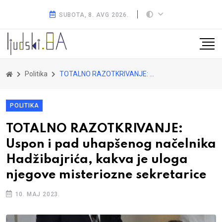
SUBOTA, 8. AVG 2026.
Politika
TOTALNO RAZOTKRIVANJE: Uspon i pad uhapšenog načelnika Hadžibajrića, kakva je uloga njegove misteriozne sekretarice
POLITIKA
TOTALNO RAZOTKRIVANJE:
Uspon i pad uhapšenog načelnika
Hadžibajrića, kakva je uloga
njegove misteriozne sekretarice
10. MAJ 2023.