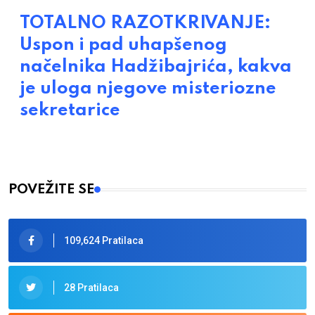
TOTALNO RAZOTKRIVANJE:
Uspon i pad uhapšenog
načelnika Hadžibajrića, kakva
je uloga njegove misteriozne
sekretarice
POVEŽITE SE
109,624 Pratilaca
28 Pratilaca