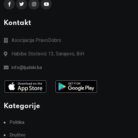
Kontakt
Asocijacija PravoDobro
Habibe Stočević 13, Sarajevo, BiH
info@ljudski.ba
Kategorije
Politika
Društvo