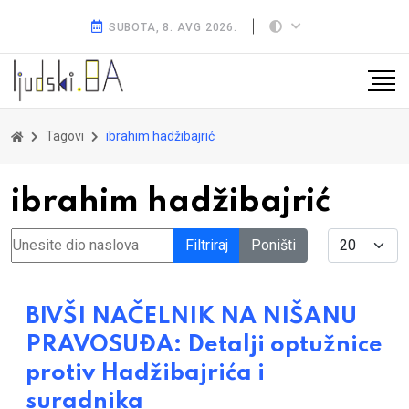
SUBOTA, 8. AVG 2026.
Tagovi
ibrahim hadžibajrić
ibrahim hadžibajrić
Unesite dio naslova
Display #
Filtriraj
Poništi
BIVŠI NAČELNIK NA NIŠANU
PRAVOSUĐA: Detalji optužnice
protiv Hadžibajrića i
suradnika