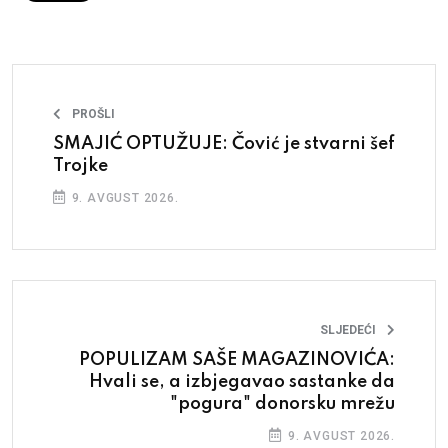
PROŠLI
SMAJIĆ OPTUŽUJE: Čović je stvarni šef
Trojke
9. AVGUST 2026.
SLJEDEĆI
POPULIZAM SAŠE MAGAZINOVIĆA:
Hvali se, a izbjegavao sastanke da
"pogura" donorsku mrežu
9. AVGUST 2026.