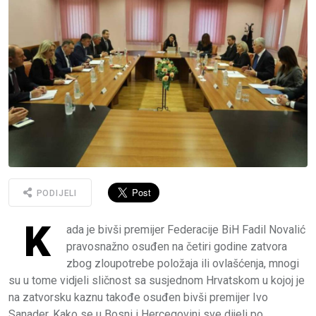
PODIJELI
K
ada je bivši premijer Federacije BiH Fadil Novalić
pravosnažno osuđen na četiri godine zatvora
zbog zloupotrebe položaja ili ovlašćenja, mnogi
su u tome vidjeli sličnost sa susjednom Hrvatskom u kojoj je
na zatvorsku kaznu takođe osuđen bivši premijer Ivo
Sanader. Kako se u Bosni i Hercegovini sve dijeli po