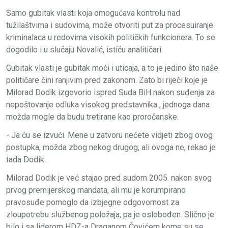
Samo gubitak vlasti koja omogućava kontrolu nad
tužilaštvima i sudovima, može otvoriti put za procesuiranje
kriminalaca u redovima visokih političkih funkcionera. To se
dogodilo i u slučaju Novalić, ističu analitičari.
Gubitak vlasti je gubitak moći i uticaja, a to je jedino što naše
političare čini ranjivim pred zakonom. Zato bi riječi koje je
Milorad Dodik izgovorio ispred Suda BiH nakon suđenja za
nepoštovanje odluka visokog predstavnika , jednoga dana
možda mogle da budu tretirane kao proročanske.
- Ja ću se izvući. Mene u zatvoru nećete vidjeti zbog ovog
postupka, možda zbog nekog drugog, ali ovoga ne, rekao je
tada Dodik.
Milorad Dodik je već stajao pred sudom 2005. nakon svog
prvog premijerskog mandata, ali mu je korumpirano
pravosuđe pomoglo da izbjegne odgovornost za
zloupotrebu službenog položaja, pa je oslobođen. Slično je
bilo i sa liderom HDZ-a Draganom Čovićem kome su se