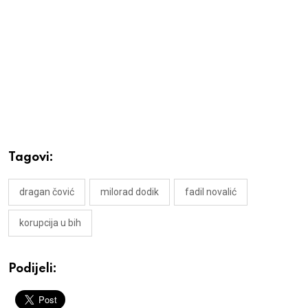
Tagovi:
dragan čović
milorad dodik
fadil novalić
korupcija u bih
Podijeli: