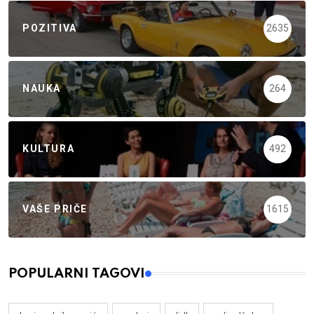
POZITIVA
2635
NAUKA
264
KULTURA
492
VAŠE PRIČE
1615
POPULARNI TAGOVI