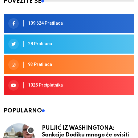
POVEŽITE SE
109,624 Pratilaca
28 Pratilaca
93 Pratilaca
1025 Pretplatnika
POPULARNO
PULJIĆ IZ WASHINGTONA:
Sankcije Dodiku mnogo će ovisiti