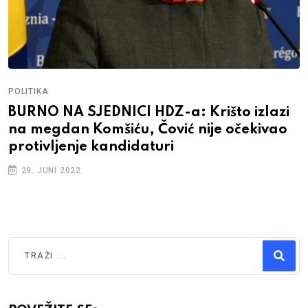
POLITIKA
BURNO NA SJEDNICI HDZ-a: Krišto izlazi
na megdan Komšiću, Čović nije očekivao
protivljenje kandidaturi
29. JUNI 2022.
Traži
Type 2 or more characters for results.