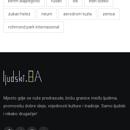
kerim alajbegović
rudari
lidl
edin džeko
zukan helez
neum
aerodrom tuzla
zenica
richmond park internacional
Mjesto gdje se ruše predrasude, brišu granice među ljudima,
promovišu dobre ideje, vrijednosti kulture i tradicije. Samo ljudski
i nikako drugačije!