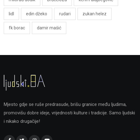
lidl
edin džeko
rudari
zukan helez
fk borac
damir mašić
Mjesto gdje se ruše predrasude, brišu granice među ljudima,
promovišu dobre ideje, vrijednosti kulture i tradicije. Samo ljudski
i nikako drugačije!