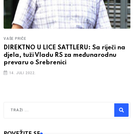
VAŠE PRIČE
DIREKTNO U LICE SATTLERU: Sa riječi na
djela, tuži Vladu RS za međunarodnu
prevaru o Srebrenici
14. JULI 2022.
Traži
Type 2 or more characters for results.
POVEŽITE SE