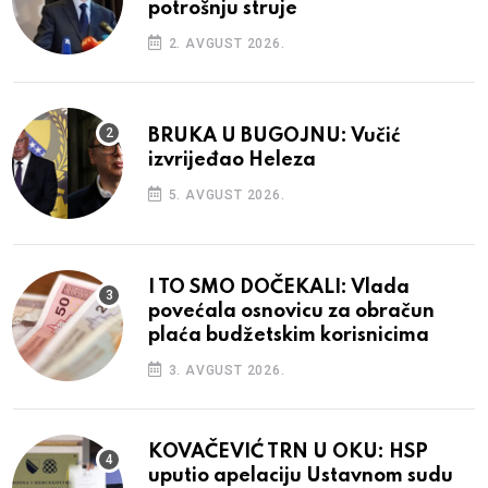
potrošnju struje
2. AVGUST 2026.
BRUKA U BUGOJNU: Vučić
izvrijeđao Heleza
5. AVGUST 2026.
I TO SMO DOČEKALI: Vlada
povećala osnovicu za obračun
plaća budžetskim korisnicima
3. AVGUST 2026.
KOVAČEVIĆ TRN U OKU: HSP
uputio apelaciju Ustavnom sudu