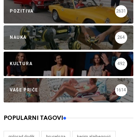
POZITIVA
2631
NAUKA
264
KULTURA
492
VAŠE PRIČE
1614
POPULARNI TAGOVI
milorad dodik
bruceloza
kerim alajbegović