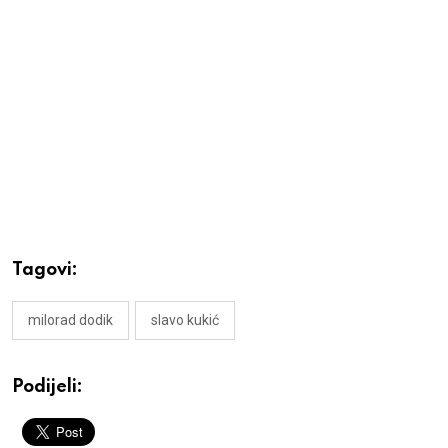
Tagovi:
milorad dodik
slavo kukić
Podijeli: