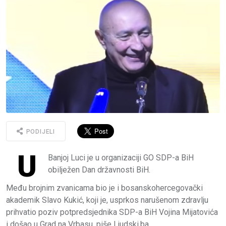
PODIJELI
U
Banjoj Luci je u organizaciji GO SDP-a BiH
obilježen Dan državnosti BiH.
Među brojnim zvanicama bio je i bosanskohercegovački
akademik Slavo Kukić, koji je, usprkos narušenom zdravlju
prihvatio poziv potpredsjednika SDP-a BiH Vojina Mijatovića
i došao u Grad na Vrbasu, piše Ljudski.ba.