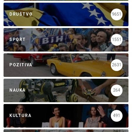
DRUŠTVO
9651
SPORT
1551
POZITIVA
2631
NAUKA
264
KULTURA
491