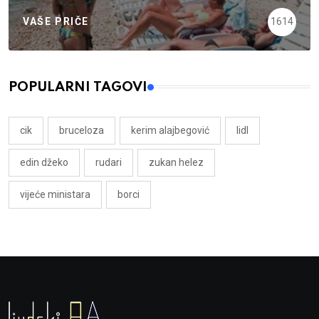
VAŠE PRIČE
1614
POPULARNI TAGOVI
cik
bruceloza
kerim alajbegović
lidl
edin džeko
rudari
zukan helez
vijeće ministara
borci