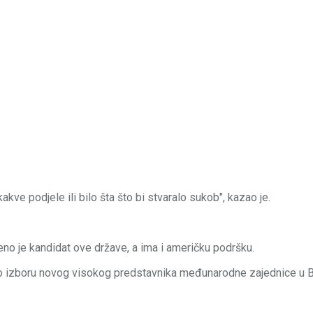
kakve podjele ili bilo šta što bi stvaralo sukob", kazao je.
beno je kandidat ove države, a ima i američku podršku.
 o izboru novog visokog predstavnika međunarodne zajednice u B