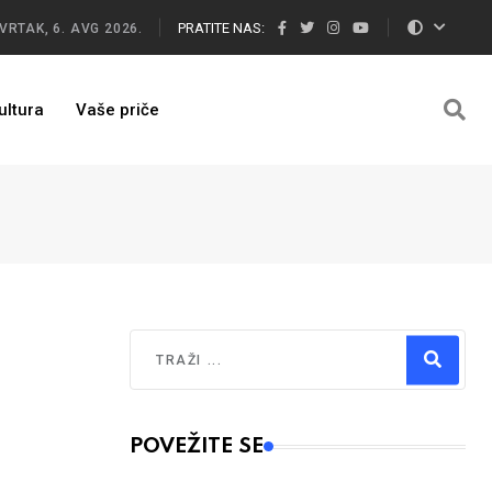
PRATITE NAS:
VRTAK, 6. AVG 2026.
ultura
Vaše priče
Traži
Type 2 or more characters for results.
POVEŽITE SE