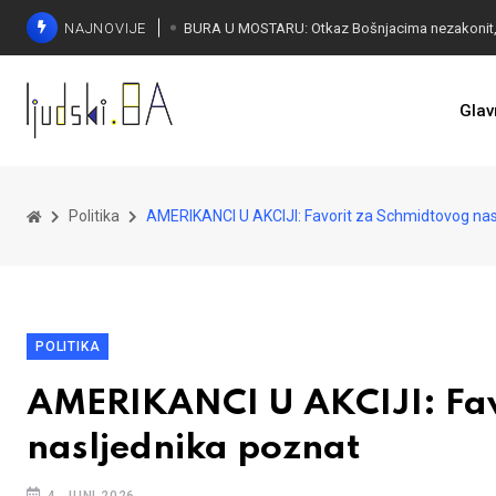
NAJNOVIJE
ČUDESNA MOSTARKA: Lana Pudar predvodi BiH
Glav
Politika
AMERIKANCI U AKCIJI: Favorit za Schmidtovog nas
POLITIKA
AMERIKANCI U AKCIJI: Fav
nasljednika poznat