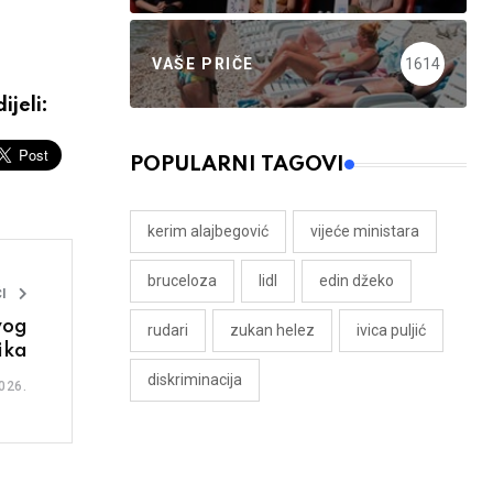
VAŠE PRIČE
1614
ijeli:
POPULARNI TAGOVI
kerim alajbegović
vijeće ministara
bruceloza
lidl
edin džeko
I
vog
rudari
zukan helez
ivica puljić
ika
diskriminacija
026.