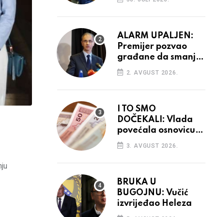
ALARM UPALJEN:
Premijer pozvao
građane da smanje
potrošnju struje
2. AVGUST 2026.
I TO SMO
DOČEKALI: Vlada
povećala osnovicu
za obračun plaća
3. AVGUST 2026.
budžetskim
korisnicima
nju
BRUKA U
BUGOJNU: Vučić
izvrijeđao Heleza