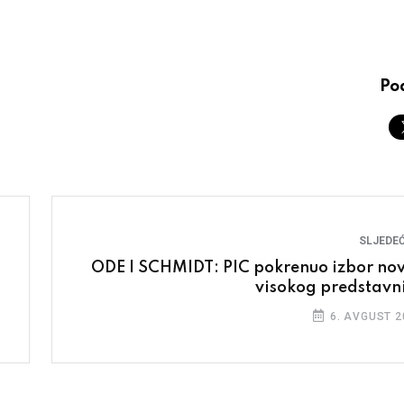
Pod
SLJEDEĆ
ODE I SCHMIDT: PIC pokrenuo izbor no
visokog predstavn
6. AVGUST 2