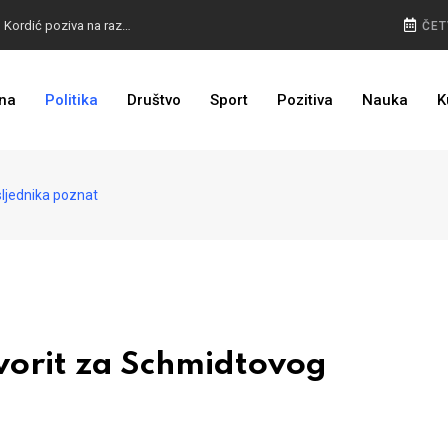
BURA U MOSTARU: Otkaz Bošnjacima nezakonit, Kordić poziva na razgovor
ČET
na
Politika
Društvo
Sport
Pozitiva
Nauka
K
BIVŠI KAPITEN ZMAJEVA U VELIKOM BIZNISU: Na mjestu propale tvornice niče stambeni kompleks
ljednika poznat
orit za Schmidtovog