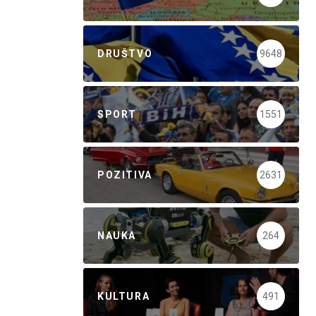
DRUŠTVO
9648
SPORT
1551
POZITIVA
2631
NAUKA
264
KULTURA
491