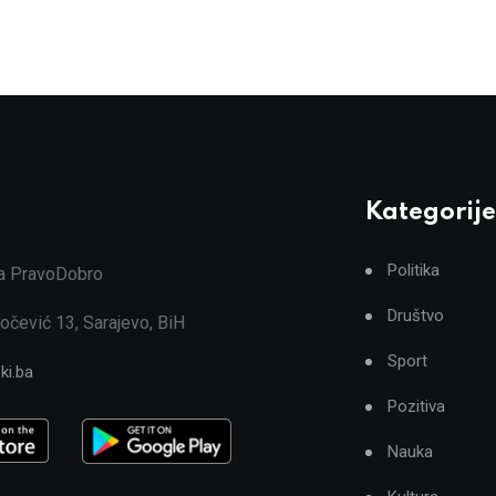
Kategorije
Politika
ja PravoDobro
Društvo
očević 13, Sarajevo, BiH
Sport
ki.ba
Pozitiva
Nauka