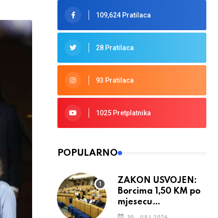
109,624 Pratilaca
28 Pratilaca
93 Pratilaca
1025 Pretplatnika
POPULARNO
ZAKON USVOJEN:
Borcima 1,50 KM po
mjesecu
provedenom u ratu
30. JULI 2026.