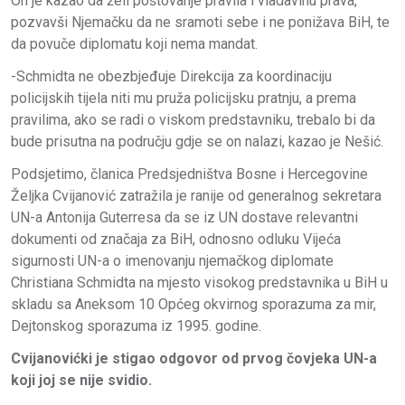
On je kazao da želi poštovanje pravila i vladavinu prava,
pozvavši Njemačku da ne sramoti sebe i ne ponižava BiH, te
da povuče diplomatu koji nema mandat.
-Schmidta ne obezbjeđuje Direkcija za koordinaciju
policijskih tijela niti mu pruža policijsku pratnju, a prema
pravilima, ako se radi o viskom predstavniku, trebalo bi da
bude prisutna na području gdje se on nalazi, kazao je Nešić.
Podsjetimo, članica Predsjedništva Bosne i Hercegovine
Željka Cvijanović zatražila je ranije od generalnog sekretara
UN-a Antonija Guterresa da se iz UN dostave relevantni
dokumenti od značaja za BiH, odnosno odluku Vijeća
sigurnosti UN-a o imenovanju njemačkog diplomate
Christiana Schmidta na mjesto visokog predstavnika u BiH u
skladu sa Aneksom 10 Općeg okvirnog sporazuma za mir,
Dejtonskog sporazuma iz 1995. godine.
Cvijanovićki je stigao odgovor od prvog čovjeka UN-a
koji joj se nije svidio.