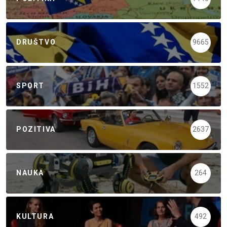
DRUŠTVO
9665
SPORT
1552
POZITIVA
2637
NAUKA
264
KULTURA
492