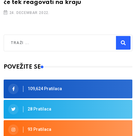
će tek reagovati na kraju
24. DECEMBAR 2022.
Traži
Type 2 or more characters for results.
POVEŽITE SE
109,624 Pratilaca
28 Pratilaca
93 Pratilaca