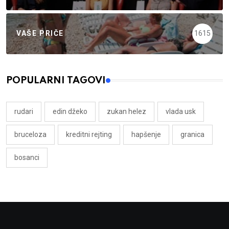
VAŠE PRIČE
1615
POPULARNI TAGOVI
rudari
edin džeko
zukan helez
vlada usk
bruceloza
kreditni rejting
hapšenje
granica
bosanci