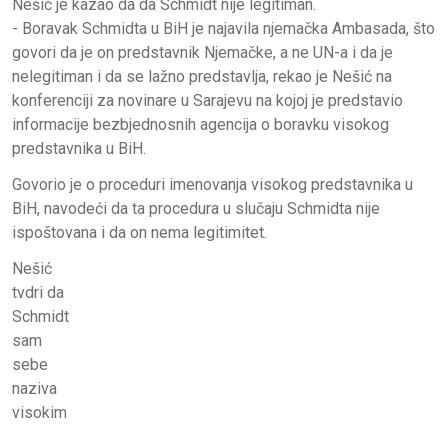
Nešić je kazao da da Schmidt nije legitiman.
- Boravak Schmidta u BiH je najavila njemačka Ambasada, što
govori da je on predstavnik Njemačke, a ne UN-a i da je
nelegitiman i da se lažno predstavlja, rekao je Nešić na
konferenciji za novinare u Sarajevu na kojoj je predstavio
informacije bezbjednosnih agencija o boravku visokog
predstavnika u BiH.
Govorio je o proceduri imenovanja visokog predstavnika u
BiH, navodeći da ta procedura u slučaju Schmidta nije
ispoštovana i da on nema legitimitet.
Nešić
tvdri da
Schmidt
sam
sebe
naziva
visokim