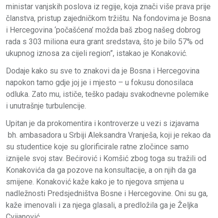
ministar vanjskih poslova iz regije, koja znači više prava prije
članstva, pristup zajedničkom tržištu. Na fondovima je Bosna
i Hercegovina ‘počašćena’ možda baš zbog našeg dobrog
rada s 303 miliona eura grant sredstava, što je bilo 57% od
ukupnog iznosa za cijeli region”, istakao je Konaković.
Dodaje kako su sve to znakovi da je Bosna i Hercegovina
napokon tamo gdje joj je i mjesto – u fokusu donosilaca
odluka. Zato mu, ističe, teško padaju svakodnevne polemike
i unutrašnje turbulencije.
Upitan je da prokomentira i kontroverze u vezi s izjavama
bh. ambasadora u Srbiji Aleksandra Vranješa, koji je rekao da
su studentice koje su glorificirale ratne zločince samo
iznijele svoj stav. Bećirović i Komšić zbog toga su tražili od
Konakovića da ga pozove na konsultacije, a on njih da ga
smijene. Konaković kaže kako je to njegova smjena u
nadležnosti Predsjedništva Bosne i Hercegovine. Oni su ga,
kaže imenovali i za njega glasali, a predložila ga je Željka
Cvijanović.