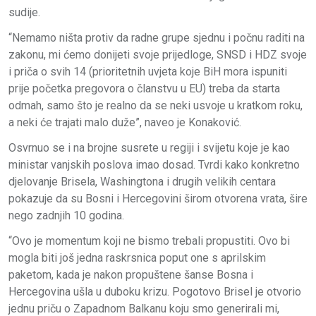
sudije.
“Nemamo ništa protiv da radne grupe sjednu i počnu raditi na
zakonu, mi ćemo donijeti svoje prijedloge, SNSD i HDZ svoje
i priča o svih 14 (prioritetnih uvjeta koje BiH mora ispuniti
prije početka pregovora o članstvu u EU) treba da starta
odmah, samo što je realno da se neki usvoje u kratkom roku,
a neki će trajati malo duže”, naveo je Konaković.
Osvrnuo se i na brojne susrete u regiji i svijetu koje je kao
ministar vanjskih poslova imao dosad. Tvrdi kako konkretno
djelovanje Brisela, Washingtona i drugih velikih centara
pokazuje da su Bosni i Hercegovini širom otvorena vrata, šire
nego zadnjih 10 godina.
“Ovo je momentum koji ne bismo trebali propustiti. Ovo bi
mogla biti još jedna raskrsnica poput one s aprilskim
paketom, kada je nakon propuštene šanse Bosna i
Hercegovina ušla u duboku krizu. Pogotovo Brisel je otvorio
jednu priču o Zapadnom Balkanu koju smo generirali mi,