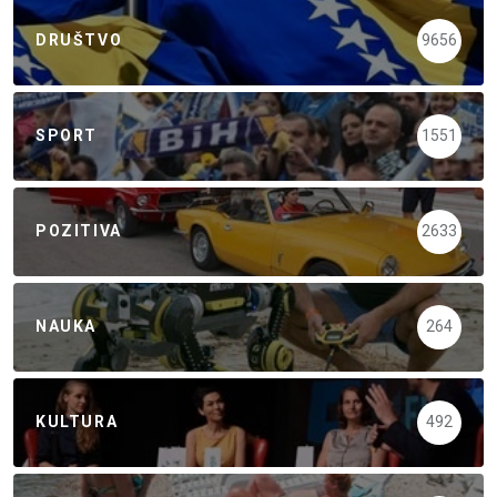
DRUŠTVO
9656
SPORT
1551
POZITIVA
2633
NAUKA
264
KULTURA
492