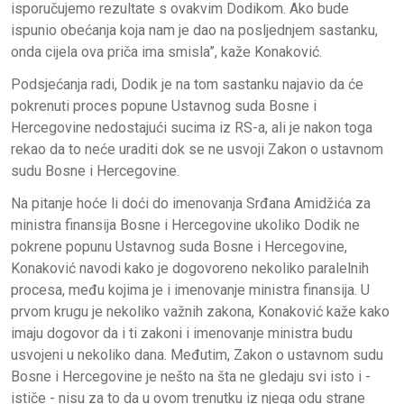
isporučujemo rezultate s ovakvim Dodikom. Ako bude
ispunio obećanja koja nam je dao na posljednjem sastanku,
onda cijela ova priča ima smisla”, kaže Konaković.
Podsjećanja radi, Dodik je na tom sastanku najavio da će
pokrenuti proces popune Ustavnog suda Bosne i
Hercegovine nedostajući sucima iz RS-a, ali je nakon toga
rekao da to neće uraditi dok se ne usvoji Zakon o ustavnom
sudu Bosne i Hercegovine.
Na pitanje hoće li doći do imenovanja Srđana Amidžića za
ministra finansija Bosne i Hercegovine ukoliko Dodik ne
pokrene popunu Ustavnog suda Bosne i Hercegovine,
Konaković navodi kako je dogovoreno nekoliko paralelnih
procesa, među kojima je i imenovanje ministra finansija. U
prvom krugu je nekoliko važnih zakona, Konaković kaže kako
imaju dogovor da i ti zakoni i imenovanje ministra budu
usvojeni u nekoliko dana. Međutim, Zakon o ustavnom sudu
Bosne i Hercegovine je nešto na šta ne gledaju svi isto i -
ističe - nisu za to da u ovom trenutku iz njega odu strane