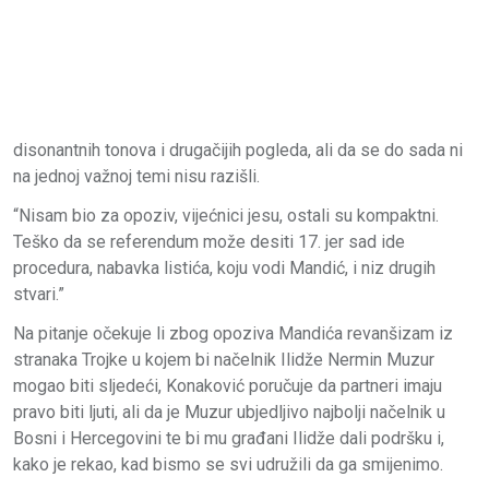
disonantnih tonova i drugačijih pogleda, ali da se do sada ni
na jednoj važnoj temi nisu razišli.
“Nisam bio za opoziv, vijećnici jesu, ostali su kompaktni.
Teško da se referendum može desiti 17. jer sad ide
procedura, nabavka listića, koju vodi Mandić, i niz drugih
stvari.”
Na pitanje očekuje li zbog opoziva Mandića revanšizam iz
stranaka Trojke u kojem bi načelnik Ilidže Nermin Muzur
mogao biti sljedeći, Konaković poručuje da partneri imaju
pravo biti ljuti, ali da je Muzur ubjedljivo najbolji načelnik u
Bosni i Hercegovini te bi mu građani Ilidže dali podršku i,
kako je rekao, kad bismo se svi udružili da ga smijenimo.