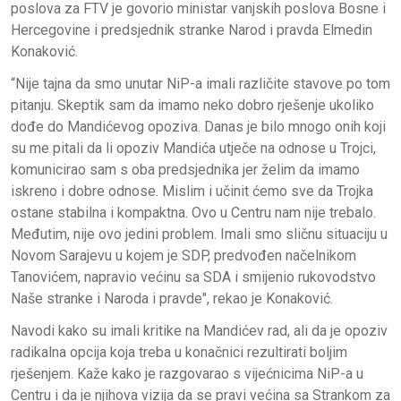
poslova za FTV je govorio ministar vanjskih poslova Bosne i
Hercegovine i predsjednik stranke Narod i pravda Elmedin
Konaković.
“Nije tajna da smo unutar NiP-a imali različite stavove po tom
pitanju. Skeptik sam da imamo neko dobro rješenje ukoliko
dođe do Mandićevog opoziva. Danas je bilo mnogo onih koji
su me pitali da li opoziv Mandića utječe na odnose u Trojci,
komunicirao sam s oba predsjednika jer želim da imamo
iskreno i dobre odnose. Mislim i učinit ćemo sve da Trojka
ostane stabilna i kompaktna. Ovo u Centru nam nije trebalo.
Međutim, nije ovo jedini problem. Imali smo sličnu situaciju u
Novom Sarajevu u kojem je SDP, predvođen načelnikom
Tanovićem, napravio većinu sa SDA i smijenio rukovodstvo
Naše stranke i Naroda i pravde", rekao je Konaković.
Navodi kako su imali kritike na Mandićev rad, ali da je opoziv
radikalna opcija koja treba u konačnici rezultirati boljim
rješenjem. Kaže kako je razgovarao s vijećnicima NiP-a u
Centru i da je njihova vizija da se pravi većina sa Strankom za