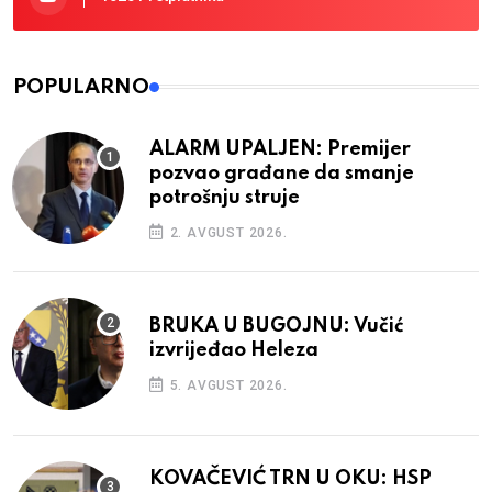
POPULARNO
ALARM UPALJEN: Premijer
pozvao građane da smanje
potrošnju struje
2. AVGUST 2026.
BRUKA U BUGOJNU: Vučić
izvrijeđao Heleza
5. AVGUST 2026.
KOVAČEVIĆ TRN U OKU: HSP