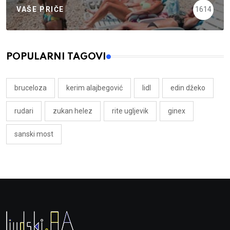
VAŠE PRIČE
1614
POPULARNI TAGOVI
bruceloza
kerim alajbegović
lidl
edin džeko
rudari
zukan helez
rite ugljevik
ginex
sanski most