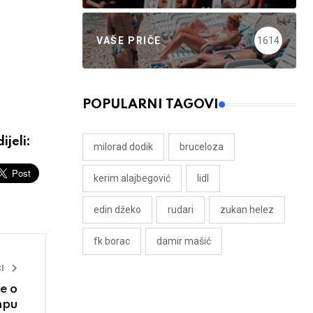
VAŠE PRIČE
1614
POPULARNI TAGOVI
ijeli:
milorad dodik
bruceloza
kerim alajbegović
lidl
edin džeko
rudari
zukan helez
fk borac
damir mašić
I
e o
mpu