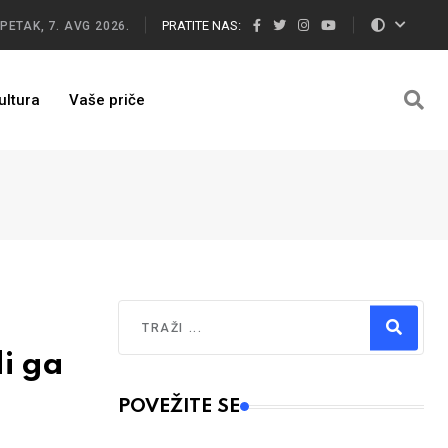
PRATITE NAS:
PETAK, 7. AVG 2026.
ultura
Vaše priče
Traži
di ga
Type 2 or more characters for results.
POVEŽITE SE