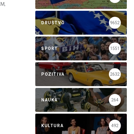
KM,
DRUŠTVO
9652
SPORT
1551
POZITIVA
2632
NAUKA
264
KULTURA
492