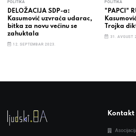
POLITIKA
POLITIKA
DELOŽACIJA SDP-a:
"PAPCI" 
Kasumović uzvraća udarac,
Kasumović
bitka za novu većinu se
Trojka dik
zahuktala
31. AVGUST 
12. SEPTEMBAR 2023.
Kontakt
Asocijaci