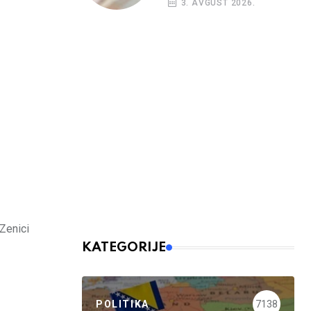
3. AVGUST 2026.
budžetskim
korisnicima
 Zenici
KATEGORIJE
POLITIKA
7138