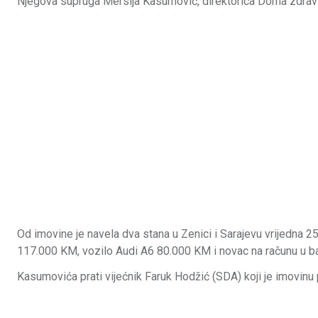
Njegova supruga Mersija Kasumović, direktorica Doma zdravlj
Od imovine je navela dva stana u Zenici i Sarajevu vrijedna 
117.000 KM, vozilo Audi A6 80.000 KM i novac na računu u b
Kasumovića prati vijećnik Faruk Hodžić (SDA) koji je imovinu