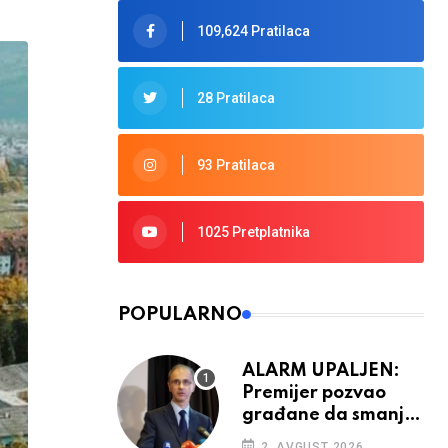
109,624 Pratilaca
28 Pratilaca
93 Pratilaca
1025 Pretplatnika
POPULARNO
ALARM UPALJEN:
Premijer pozvao
građane da smanje
potrošnju struje
2. AVGUST 2026.