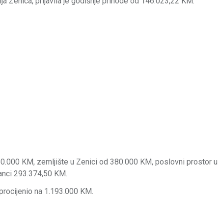
a Zenica, prijavila je godišnje prihode od 146.023,22 KM.
250.000 KM, zemljište u Zenici od 380.000 KM, poslovni prostor u
anci 293.374,50 KM.
 procijenio na 1.193.000 KM.