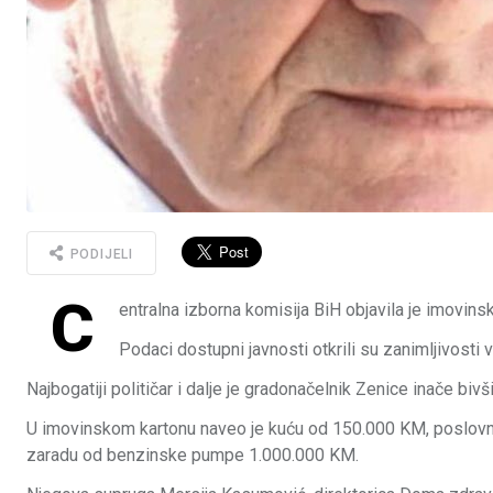
PODIJELI
C
entralna izborna komisija BiH objavila je imovin
Podaci dostupni javnosti otkrili su zanimljivosti 
Najbogatiji političar i dalje je gradonačelnik Zenice inače b
U imovinskom kartonu naveo je kuću od 150.000 KM, poslovni
zaradu od benzinske pumpe 1.000.000 KM.