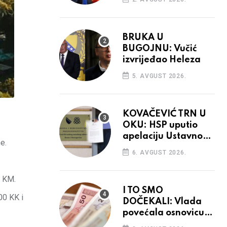
BRUKA U
BUGOJNU: Vučić
izvrijeđao Heleza
5. AVGUST 2026.
KOVAČEVIĆ TRN U
OKU: HSP uputio
apelaciju Ustavnom
e.
sudu BiH
6. AVGUST 2026.
0 KM.
I TO SMO
00 KK i
DOČEKALI: Vlada
povećala osnovicu
za obračun plaća