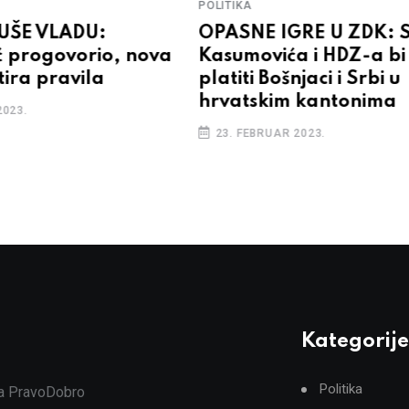
POLITIKA
RUŠE VLADU:
OPASNE IGRE U ZDK: 
 progovorio, nova
Kasumovića i HDZ-a bi
tira pravila
platiti Bošnjaci i Srbi u
hrvatskim kantonima
2023.
23. FEBRUAR 2023.
Kategorije
Politika
ja PravoDobro