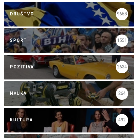
DRUŠTVO
9658
SPORT
1551
POZITIVA
2634
NAUKA
264
KULTURA
492