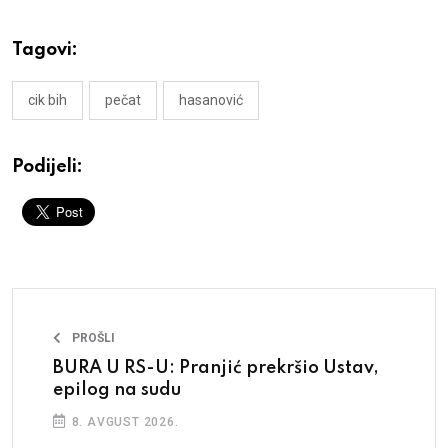
Tagovi:
cik bih
pečat
hasanović
Podijeli:
PROŠLI
BURA U RS-U: Pranjić prekršio Ustav,
epilog na sudu
8. AVGUST 2026.