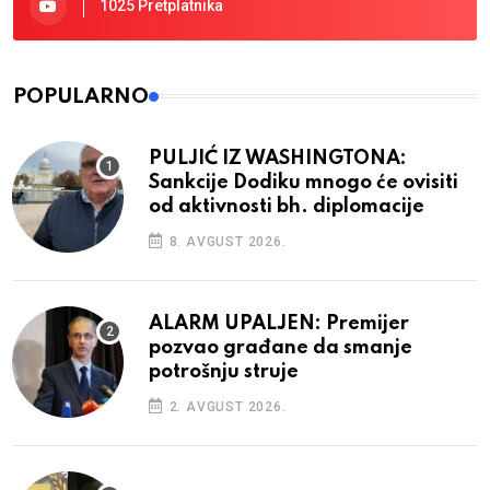
1025 Pretplatnika
POPULARNO
PULJIĆ IZ WASHINGTONA:
Sankcije Dodiku mnogo će ovisiti
od aktivnosti bh. diplomacije
8. AVGUST 2026.
ALARM UPALJEN: Premijer
pozvao građane da smanje
potrošnju struje
2. AVGUST 2026.