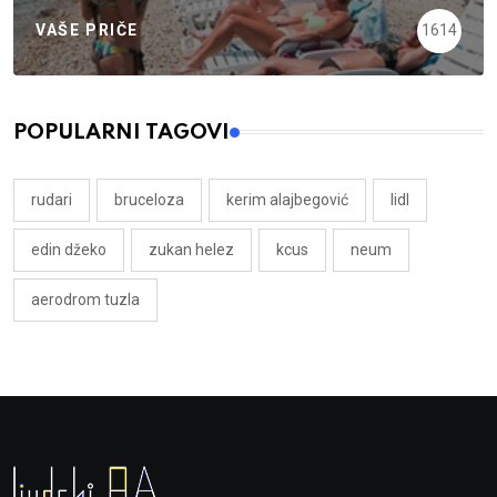
VAŠE PRIČE
1614
POPULARNI TAGOVI
rudari
bruceloza
kerim alajbegović
lidl
edin džeko
zukan helez
kcus
neum
aerodrom tuzla