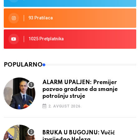
93 Pratilaca
1025 Pretplatnika
POPULARNO
ALARM UPALJEN: Premijer
pozvao građane da smanje
potrošnju struje
2. AVGUST 2026.
BRUKA U BUGOJNU: Vučić
izvrijeđao Heleza