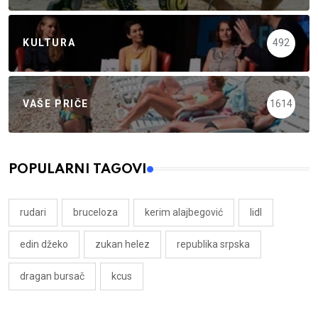
KULTURA
492
VAŠE PRIČE
1614
POPULARNI TAGOVI
rudari
bruceloza
kerim alajbegović
lidl
edin džeko
zukan helez
republika srpska
dragan bursač
kcus