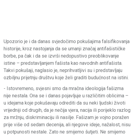
Upozorio je i da danas svjedočimo pokušajima falsifikovanja
historije, kroz nastojanja da se umanji značaj antifašističke
borbe, pa čak i da se izvrši nedopustivo preoblikovanje
istine – predstavljanjem fašista kao navodnih antifašista.
Takvi pokušaji, naglasio je, neprihvatljivi su i predstavljaju
ozbiljnu prijetnju društvu koje želi graditi budućnost na istini.
- Istovremeno, svjesni smo da mračna ideologija fašizma
nije nestala. Ona se i danas pojavljuje u različitim oblicima –
u idejama koje pokušavaju odrediti da su neki ljudski životi
vrijedniji od drugih, da je nečija vjera, nacija ili porijeklo razlog
za mržnju, diskriminaciju ili nasilje. Fašizam je vojno poražen
prije više od sedam decenija, ali njegove ideje, nažalost, nisu
u potpunosti nestale. Zato ne smijemo šutjeti. Ne smijemo