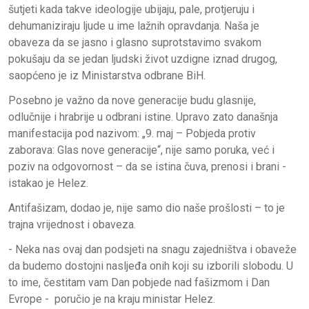
šutjeti kada takve ideologije ubijaju, pale, protjeruju i
dehumaniziraju ljude u ime lažnih opravdanja. Naša je
obaveza da se jasno i glasno suprotstavimo svakom
pokušaju da se jedan ljudski život uzdigne iznad drugog,
saopćeno je iz Ministarstva odbrane BiH.
Posebno je važno da nove generacije budu glasnije,
odlučnije i hrabrije u odbrani istine. Upravo zato današnja
manifestacija pod nazivom: „9. maj – Pobjeda protiv
zaborava: Glas nove generacije“, nije samo poruka, već i
poziv na odgovornost – da se istina čuva, prenosi i brani -
istakao je Helez.
Antifašizam, dodao je, nije samo dio naše prošlosti – to je
trajna vrijednost i obaveza.
- Neka nas ovaj dan podsjeti na snagu zajedništva i obaveže
da budemo dostojni nasljeđa onih koji su izborili slobodu. U
to ime, čestitam vam Dan pobjede nad fašizmom i Dan
Evrope - poručio je na kraju ministar Helez.