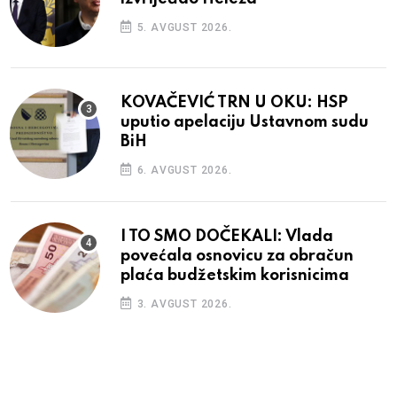
5. AVGUST 2026.
KOVAČEVIĆ TRN U OKU: HSP
uputio apelaciju Ustavnom sudu
BiH
6. AVGUST 2026.
I TO SMO DOČEKALI: Vlada
povećala osnovicu za obračun
plaća budžetskim korisnicima
3. AVGUST 2026.