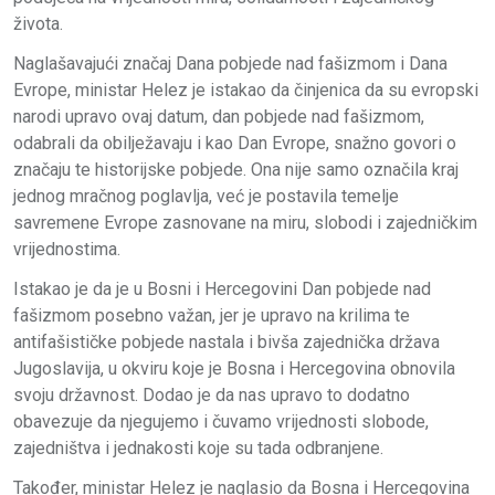
života.
Naglašavajući značaj Dana pobjede nad fašizmom i Dana
Evrope, ministar Helez je istakao da činjenica da su evropski
narodi upravo ovaj datum, dan pobjede nad fašizmom,
odabrali da obilježavaju i kao Dan Evrope, snažno govori o
značaju te historijske pobjede. Ona nije samo označila kraj
jednog mračnog poglavlja, već je postavila temelje
savremene Evrope zasnovane na miru, slobodi i zajedničkim
vrijednostima.
Istakao je da je u Bosni i Hercegovini Dan pobjede nad
fašizmom posebno važan, jer je upravo na krilima te
antifašističke pobjede nastala i bivša zajednička država
Jugoslavija, u okviru koje je Bosna i Hercegovina obnovila
svoju državnost. Dodao je da nas upravo to dodatno
obavezuje da njegujemo i čuvamo vrijednosti slobode,
zajedništva i jednakosti koje su tada odbranjene.
Također, ministar Helez je naglasio da Bosna i Hercegovina