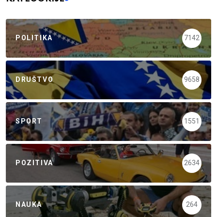
POLITIKA
7142
DRUŠTVO
9658
SPORT
1551
POZITIVA
2634
NAUKA
264