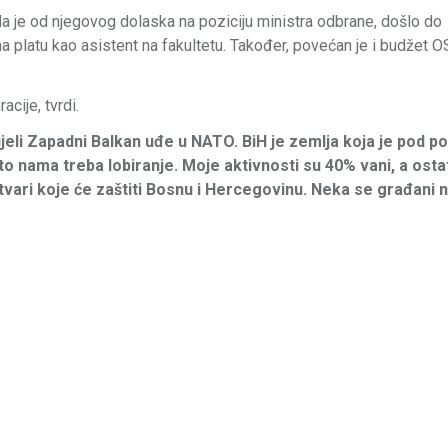
je od njegovog dolaska na poziciju ministra odbrane, došlo do
 platu kao asistent na fakultetu. Također, povećan je i budžet O
cije, tvrdi.
 cijeli Zapadni Balkan uđe u NATO. BiH je zemlja koja je pod
o nama treba lobiranje. Moje aktivnosti su 40% vani, a osta
tvari koje će zaštiti Bosnu i Hercegovinu. Neka se građani n