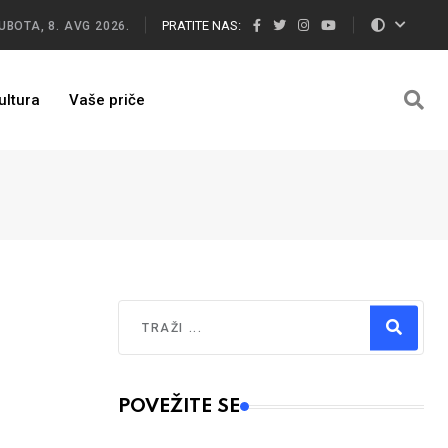
PRATITE NAS:
UBOTA, 8. AVG 2026.
ultura
Vaše priče
Traži
Type 2 or more characters for results.
POVEŽITE SE