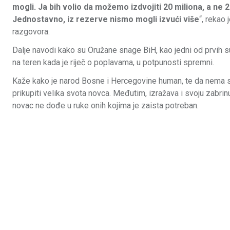
mogli. Ja bih volio da možemo izdvojiti 20 miliona, a ne 2
Jednostavno, iz rezerve nismo mogli izvući više
“, rekao
razgovora.
Dalje navodi kako su Oružane snage BiH, kao jedni od prvih sub
na teren kada je riječ o poplavama, u potpunosti spremni.
Kaže kako je narod Bosne i Hercegovine human, te da nema 
prikupiti velika svota novca. Međutim, izražava i svoju zabri
novac ne dođe u ruke onih kojima je zaista potreban.