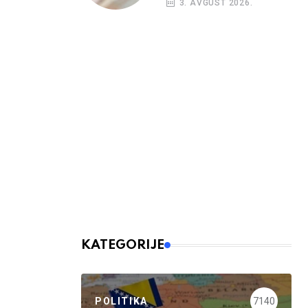
3. AVGUST 2026.
budžetskim
korisnicima
KATEGORIJE
POLITIKA
7140