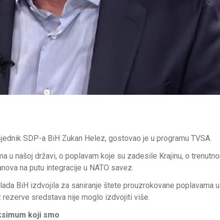
dsjednik SDP-a BiH Zukan Helez, gostovao je u programu TVSA.
a u našoj državi, o poplavam koje su zadesile Krajinu, o trenutn
lanova na putu integracije u NATO savez.
lada BiH izdvojila za saniranje štete prouzrokovane poplavama 
rezerve sredstava nije moglo izdvojiti više.
aksimum koji smo