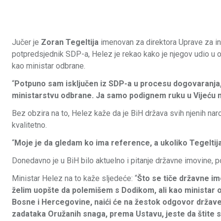
Jučer je
Zoran Tegeltija
imenovan za direktora Uprave za ind
potpredsjednik SDP-a, Helez je rekao kako je njegov udio u od
kao ministar odbrane.
“
Potpuno sam isključen iz SDP-a u procesu dogovaranja, 
ministarstvu odbrane. Ja samo podignem ruku u Vijeću mi
Bez obzira na to, Helez kaže da je BiH država svih njenih naro
kvalitetno.
“
Moje je da gledam ko ima reference, a ukoliko Tegeltij
Donedavno je u BiH bilo aktuelno i pitanje državne imovine,
Ministar Helez na to kaže sljedeće: “
Što se tiče državne im
želim uopšte da polemišem s Dodikom, ali kao ministar 
Bosne i Hercegovine, naići će na žestok odgovor države.
zadataka Oružanih snaga, prema Ustavu, jeste da štite 