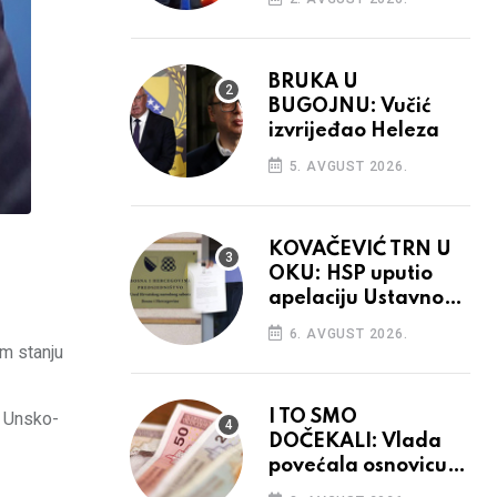
BRUKA U
BUGOJNU: Vučić
izvrijeđao Heleza
5. AVGUST 2026.
KOVAČEVIĆ TRN U
OKU: HSP uputio
apelaciju Ustavnom
sudu BiH
6. AVGUST 2026.
om stanju
I TO SMO
u Unsko-
DOČEKALI: Vlada
povećala osnovicu
za obračun plaća