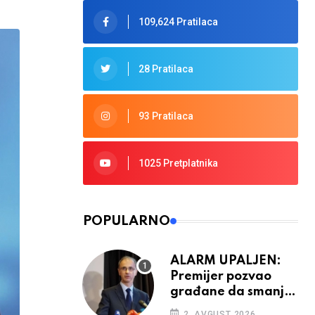
109,624 Pratilaca
28 Pratilaca
93 Pratilaca
1025 Pretplatnika
POPULARNO
ALARM UPALJEN:
Premijer pozvao
građane da smanje
potrošnju struje
2. AVGUST 2026.