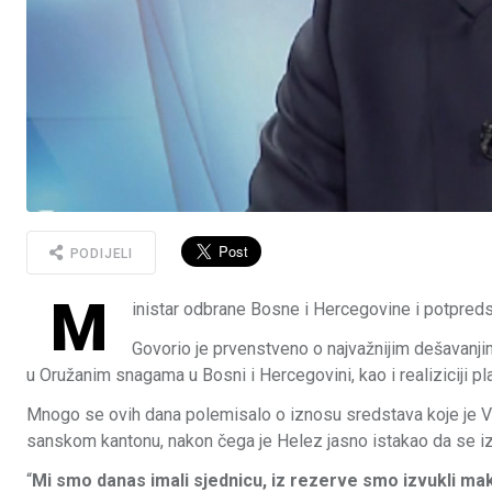
PODIJELI
M
inistar odbrane Bosne i Hercegovine i potpre
Govorio je prvenstveno o najvažnijim dešavanjim
u Oružanim snagama u Bosni i Hercegovini, kao i realiziciji p
Mnogo se ovih dana polemisalo o iznosu sredstava koje je V
sanskom kantonu, nakon čega je Helez jasno istakao da se iz 
“
Mi smo danas imali sjednicu, iz rezerve smo izvukli m