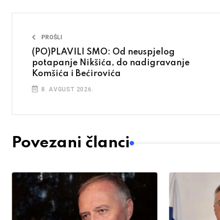
PROŠLI
(PO)PLAVILI SMO: Od neuspjelog
potapanje Nikšića, do nadigravanje
Komšića i Bećirovića
8. AVGUST 2026.
Povezani članci