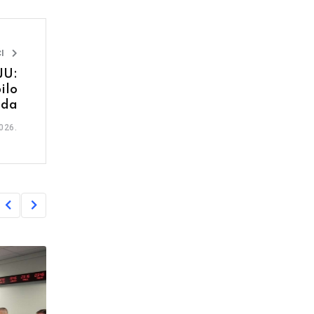
I
JU:
ilo
ada
026.