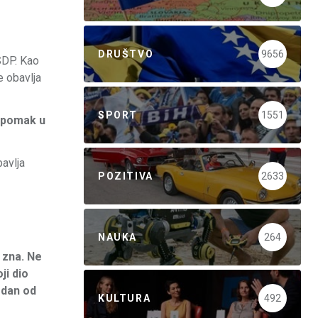
DRUŠTVO
9656
SDP. Kao
e obavlja
SPORT
1551
i pomak u
bavlja
POZITIVA
2633
NAUKA
264
 zna. Ne
ji dio
edan od
KULTURA
492