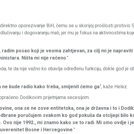
irektno oporezivanje BiH, čemu se u skorijoj prošlosti protivio 
lučivanju i dogovaranju mali, jer mu je fokus na aktivnostima koj
radim posao koji je veoma zahtjevan, za cilj mi je napravit
nistara. Ništa mi nije rečeno
.”
da, te da nije važno ko obavlja određenu funkciju, dokle god je o
a ne bude radio kako treba, smijenit ćemo ga
“, kaže Helez.
 popraćeno Dodikovim prijetnjama secesijom.
ovine, ona se ne zove entitetska, ona je državna i to i Dodik
odbrane poručujem svakom ko god pokuša da otcijepi bilo ko
 Ovo nije 1992., mi znamo kako se to radi. Mi smo ovdje i j
suverenitet Bosne i Hercegovine
.”