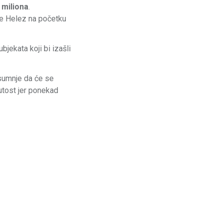
 miliona
.
 je Helez na početku
jekata koji bi izašli
sumnje da će se
nutost jer ponekad