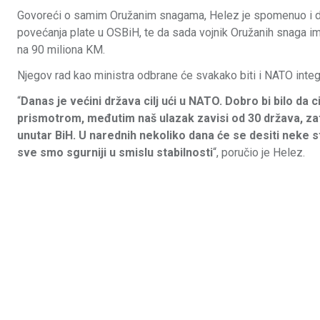
Govoreći o samim Oružanim snagama, Helez je spomenuo i da 
povećanja plate u OSBiH, te da sada vojnik Oružanih snaga ima
na 90 miliona KM.
Njegov rad kao ministra odbrane će svakako biti i NATO integra
“
Danas je većini država cilj ući u NATO. Dobro bi bilo da
prismotrom, međutim naš ulazak zavisi od 30 država, zat
unutar BiH. U narednih nekoliko dana će se desiti neke s
sve smo sgurniji u smislu stabilnosti
“, poručio je Helez.