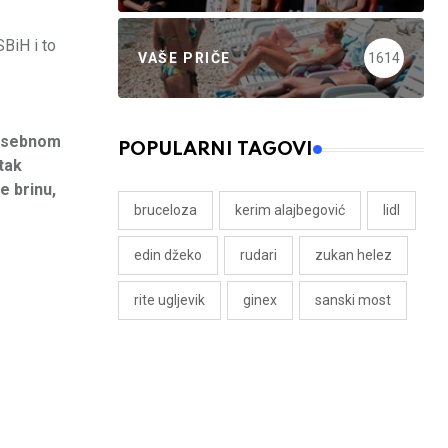
SBiH i to
VAŠE PRIČE
1614
 posebnom
POPULARNI TAGOVI
tak
e brinu,
bruceloza
kerim alajbegović
lidl
edin džeko
rudari
zukan helez
rite ugljevik
ginex
sanski most