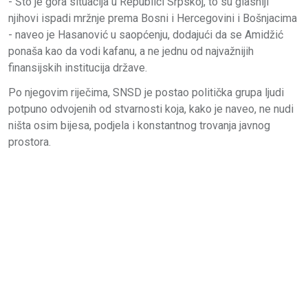
- Što je gora situacija u Republici Srpskoj, to su glasniji
njihovi ispadi mržnje prema Bosni i Hercegovini i Bošnjacima
- naveo je Hasanović u saopćenju, dodajući da se Amidžić
ponaša kao da vodi kafanu, a ne jednu od najvažnijih
finansijskih institucija države.
Po njegovim riječima, SNSD je postao politička grupa ljudi
potpuno odvojenih od stvarnosti koja, kako je naveo, ne nudi
ništa osim bijesa, podjela i konstantnog trovanja javnog
prostora.