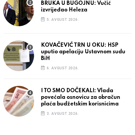
BRUKA U BUGOJNU: Vučić
izvrijeđao Heleza
5. AVGUST 2026.
KOVAČEVIĆ TRN U OKU: HSP
uputio apelaciju Ustavnom sudu
BiH
6. AVGUST 2026.
I TO SMO DOČEKALI: Vlada
povećala osnovicu za obračun
plaća budžetskim korisnicima
3. AVGUST 2026.