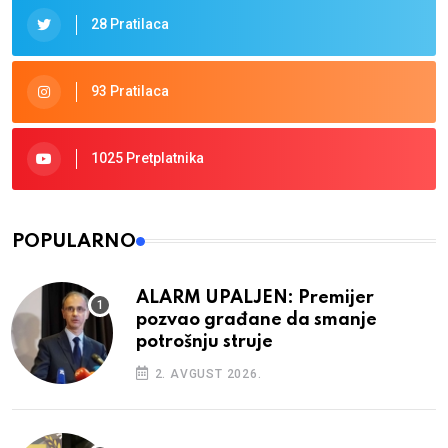
28 Pratilaca
93 Pratilaca
1025 Pretplatnika
POPULARNO
ALARM UPALJEN: Premijer
pozvao građane da smanje
potrošnju struje
2. AVGUST 2026.