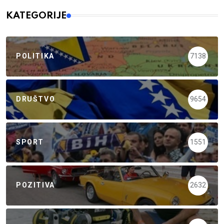
KATEGORIJE
POLITIKA
7138
DRUŠTVO
9654
SPORT
1551
POZITIVA
2632