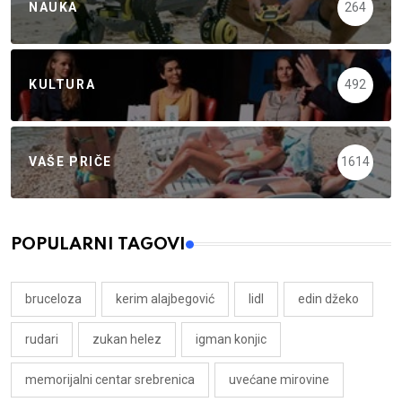
NAUKA
264
KULTURA
492
VAŠE PRIČE
1614
POPULARNI TAGOVI
bruceloza
kerim alajbegović
lidl
edin džeko
rudari
zukan helez
igman konjic
memorijalni centar srebrenica
uvećane mirovine