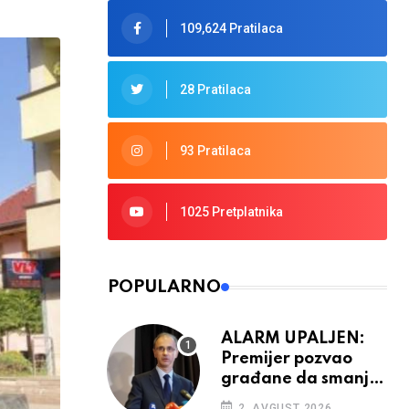
109,624 Pratilaca
28 Pratilaca
93 Pratilaca
1025 Pretplatnika
POPULARNO
ALARM UPALJEN:
Premijer pozvao
građane da smanje
potrošnju struje
2. AVGUST 2026.