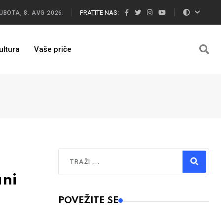
PRATITE NAS:
UBOTA, 8. AVG 2026.
ultura
Vaše priče
Traži
ani
Type 2 or more characters for results.
POVEŽITE SE