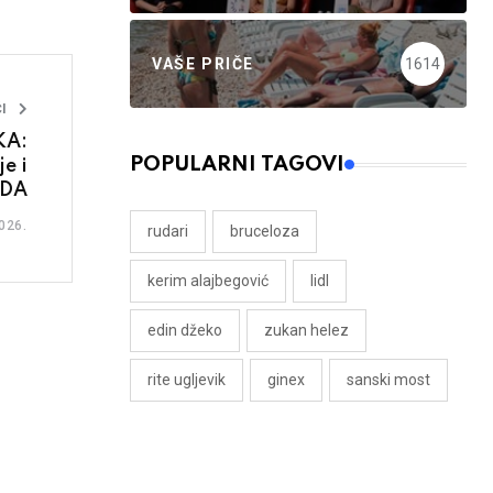
VAŠE PRIČE
1614
I
KA:
POPULARNI TAGOVI
e i
SDA
026.
rudari
bruceloza
kerim alajbegović
lidl
edin džeko
zukan helez
rite ugljevik
ginex
sanski most