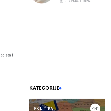
3. AVGUST 2026.
budžetskim
korisnicima
acista i
KATEGORIJE
POLITIKA
7141