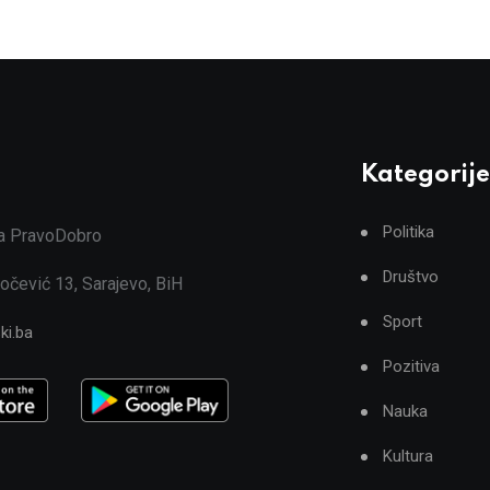
Kategorije
Politika
ja PravoDobro
Društvo
očević 13, Sarajevo, BiH
Sport
ki.ba
Pozitiva
Nauka
Kultura