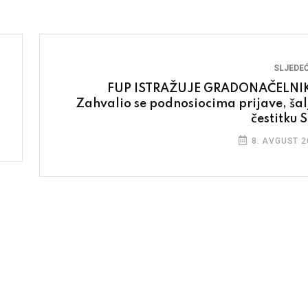
SLJEDEĆ
FUP ISTRAŽUJE GRADONAČELNI
Zahvalio se podnosiocima prijave, šalj
čestitku 
8. AVGUST 2