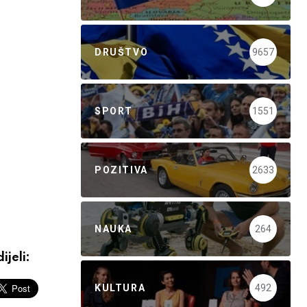
DRUŠTVO
9657
SPORT
1551
POZITIVA
2633
NAUKA
264
ijeli:
KULTURA
492