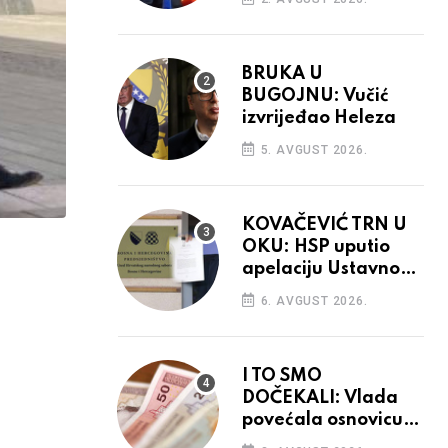
BRUKA U
BUGOJNU: Vučić
izvrijeđao Heleza
5. AVGUST 2026.
KOVAČEVIĆ TRN U
OKU: HSP uputio
apelaciju Ustavnom
sudu BiH
6. AVGUST 2026.
I TO SMO
DOČEKALI: Vlada
povećala osnovicu
za obračun plaća