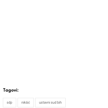
Tagovi:
sdp
nikšić
ustavni sud bih