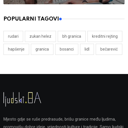
POPULARNI TAGOVI
rudari
zukan helez
bh granica
kreditni rejting
hapšenje
granica
bosanci
lidl
bečarević
Mjesto gdje se ruše predrasude, brišu granice među ljudima,
promovišu dobre ideje, vrijednosti kulture i tradicije. Samo ljudski