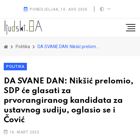
PONEDJELJAK, 10. AVG 2026.
Politika
DA SVANE DAN: Nikšić prelomio, SDP će glasati za prvorangiranog kandidata za ustavnog sudiju, oglasio se i Čović
POLITIKA
DA SVANE DAN: Nikšić prelomio,
SDP će glasati za
prvorangiranog kandidata za
ustavnog sudiju, oglasio se i
Čović
16. MART 2023.