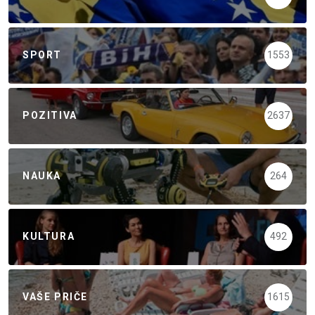
SPORT
1553
POZITIVA
2637
NAUKA
264
KULTURA
492
VAŠE PRIČE
1615