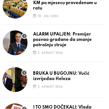
KM po mjesecu provedenom u
ratu
30. JULI 2026.
ALARM UPALJEN: Premijer
pozvao građane da smanje
potrošnju struje
2. AVGUST 2026.
BRUKA U BUGOJNU: Vučić
izvrijeđao Heleza
5. AVGUST 2026.
I TO SMO DOČEKALI: Vlada