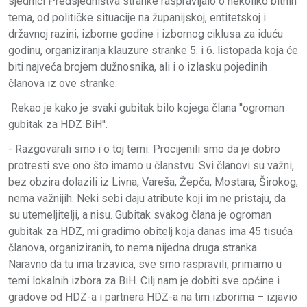
sjednici Predsjedništva stranke raspravljalo o nekoliko bitnih
tema, od političke situacije na županijskoj, entitetskoj i
državnoj razini, izborne godine i izbornog ciklusa za iduću
godinu, organiziranja klauzure stranke 5. i 6. listopada koja će
biti najveća brojem dužnosnika, ali i o izlasku pojedinih
članova iz ove stranke.
Rekao je kako je svaki gubitak bilo kojega člana ''ogroman
gubitak za HDZ BiH''.
- Razgovarali smo i o toj temi. Procijenili smo da je dobro
protresti sve ono što imamo u članstvu. Svi članovi su važni,
bez obzira dolazili iz Livna, Vareša, Žepča, Mostara, Širokog,
nema važnijih. Neki sebi daju atribute koji im ne pristaju, da
su utemeljitelji, a nisu. Gubitak svakog člana je ogroman
gubitak za HDZ, mi gradimo obitelj koja danas ima 45 tisuća
članova, organiziranih, to nema nijedna druga stranka.
Naravno da tu ima trzavica, sve smo raspravili, primarno u
temi lokalnih izbora za BiH. Cilj nam je dobiti sve općine i
gradove od HDZ-a i partnera HDZ-a na tim izborima – izjavio