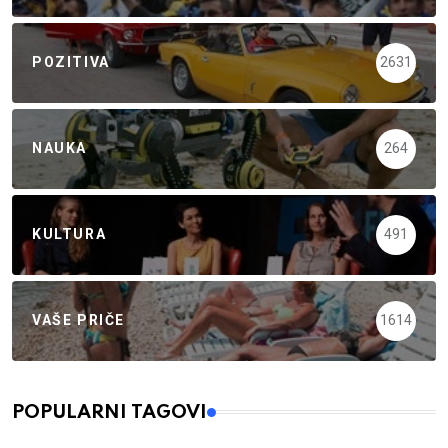
POZITIVA
2631
NAUKA
264
KULTURA
491
VAŠE PRIČE
1614
POPULARNI TAGOVI