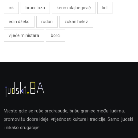
cik
bruceloza
kerim alajbegović
lidl
edin džeko
rudari
zukan helez
vijeće ministara
borci
Mjesto gdje se ruše predrasude, brišu granice među ljudima,
promovišu dobre ideje, vrijednosti kulture i tradicije. Samo ljudski
i nikako drugačije!