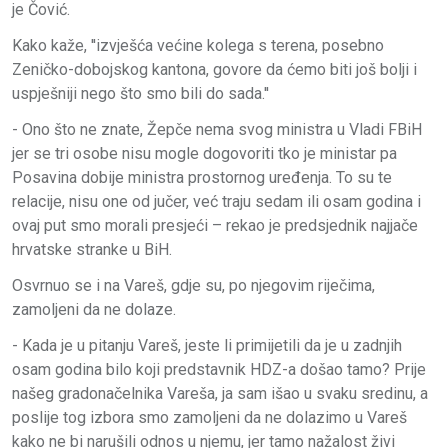
je Čović.
Kako kaže, ''izvješća većine kolega s terena, posebno
Zeničko-dobojskog kantona, govore da ćemo biti još bolji i
uspješniji nego što smo bili do sada.''
- Ono što ne znate, Žepče nema svog ministra u Vladi FBiH
jer se tri osobe nisu mogle dogovoriti tko je ministar pa
Posavina dobije ministra prostornog uređenja. To su te
relacije, nisu one od jučer, već traju sedam ili osam godina i
ovaj put smo morali presjeći – rekao je predsjednik najjače
hrvatske stranke u BiH.
Osvrnuo se i na Vareš, gdje su, po njegovim riječima,
zamoljeni da ne dolaze.
- Kada je u pitanju Vareš, jeste li primijetili da je u zadnjih
osam godina bilo koji predstavnik HDZ-a došao tamo? Prije
našeg gradonačelnika Vareša, ja sam išao u svaku sredinu, a
poslije tog izbora smo zamoljeni da ne dolazimo u Vareš
kako ne bi narušili odnos u njemu, jer tamo nažalost živi