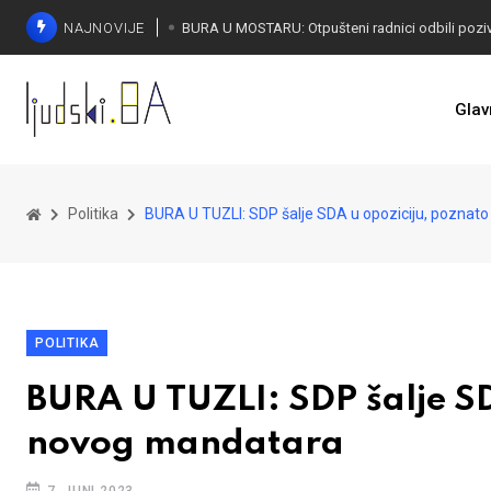
NAJNOVIJE
SORECA ZADOVOLJAN: Važan korak BiH ka EU
Glav
Politika
BURA U TUZLI: SDP šalje SDA u opoziciju, poznat
POLITIKA
BURA U TUZLI: SDP šalje SD
novog mandatara