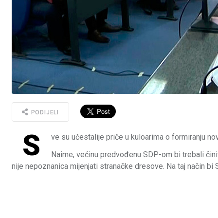
PODIJELI
S
ve su učestalije priče u kuloarima o formiranju n
Naime, većinu predvođenu SDP-om bi trebali činit
nije nepoznanica mijenjati stranačke dresove. Na taj način bi SD