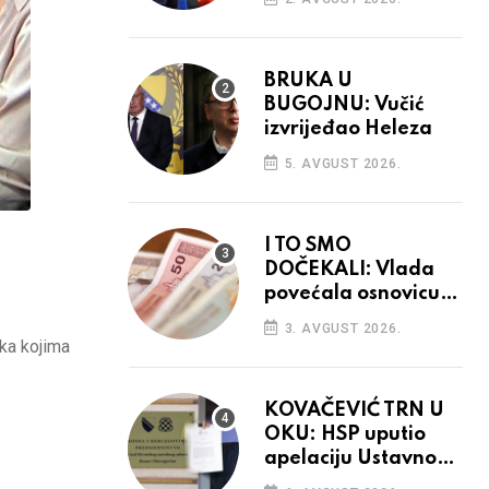
BRUKA U
BUGOJNU: Vučić
izvrijeđao Heleza
5. AVGUST 2026.
I TO SMO
DOČEKALI: Vlada
povećala osnovicu
za obračun plaća
3. AVGUST 2026.
budžetskim
ika kojima
korisnicima
KOVAČEVIĆ TRN U
OKU: HSP uputio
apelaciju Ustavnom
sudu BiH