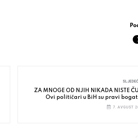
Pod
SLJEDEĆ
ZA MNOGE OD NJIH NIKADA NISTE ČU
Ovi političari u BiH su pravi bogat
7. AVGUST 2