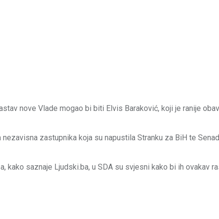
tav nove Vlade mogao bi biti Elvis Baraković, koji je ranije obav
a nezavisna zastupnika koja su napustila Stranku za BiH te Senad 
, a, kako saznaje Ljudski.ba, u SDA su svjesni kako bi ih ovakav r