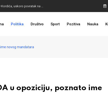
BURA U MOSTARU: Otpušteni radnici odbili poziv Kordića, uskoro povratak na posao
na
Politika
Društvo
Sport
Pozitiva
Nauka
K
I TO SMO DOČEKALI: Grad u BiH prvi put dobio sredstva EU
o ime novog mandatara
A u opoziciju, poznato ime