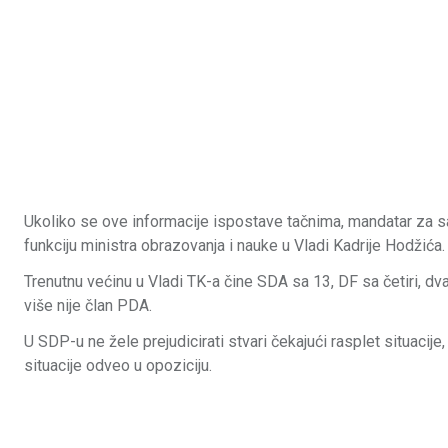
Ukoliko se ove informacije ispostave tačnima, mandatar za sas
funkciju ministra obrazovanja i nauke u Vladi Kadrije Hodžića.
Trenutnu većinu u Vladi TK-a čine SDA sa 13, DF sa četiri, dv
više nije član PDA.
U SDP-u ne žele prejudicirati stvari čekajući rasplet situacije
situacije odveo u opoziciju.