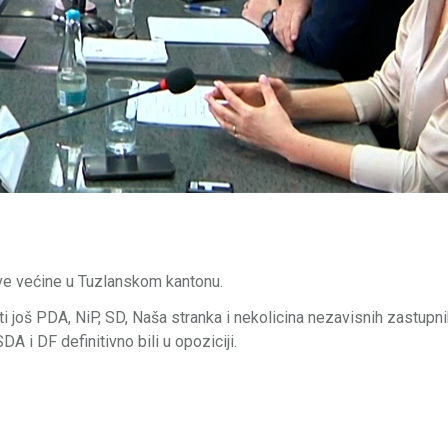
ove većine u Tuzlanskom kantonu.
i još PDA, NiP, SD, Naša stranka i nekolicina nezavisnih zastupn
A i DF definitivno bili u opoziciji.