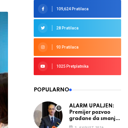
109,624 Pratilaca
28 Pratilaca
93 Pratilaca
1025 Pretplatnika
POPULARNO
ALARM UPALJEN:
Premijer pozvao
građane da smanje
potrošnju struje
2. AVGUST 2026.