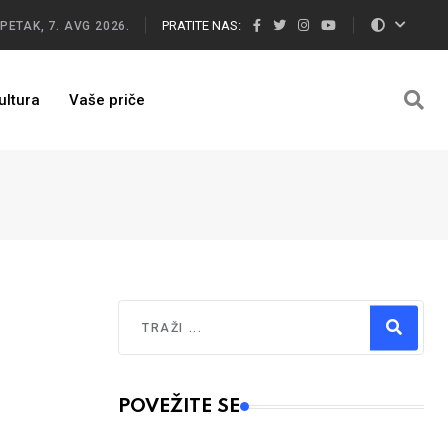
PRATITE NAS:
PETAK, 7. AVG 2026.
ultura
Vaše priče
Traži
Type 2 or more characters for results.
POVEŽITE SE