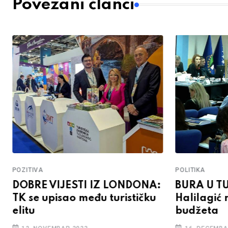
Povezani članci
POZITIVA
POLITIKA
DOBRE VIJESTI IZ LONDONA:
BURA U TU
TK se upisao među turističku
Halilagić 
elitu
budžeta