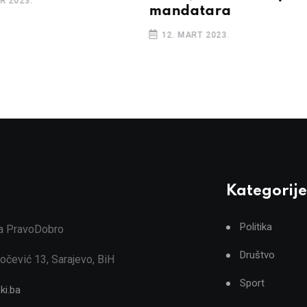
R 2023.
mandatara
12. MART 2023.
Kategorije
Politika
ja PravoDobro
Društvo
očević 13, Sarajevo, BiH
Sport
ki.ba