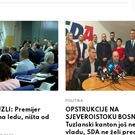
POLITIKA
ZLI: Premijer
OPSTRUKCIJE NA
na ledu, ništa od
SJEVEROISTOKU BOSN
Tuzlanski kanton još 
vladu, SDA ne želi pred