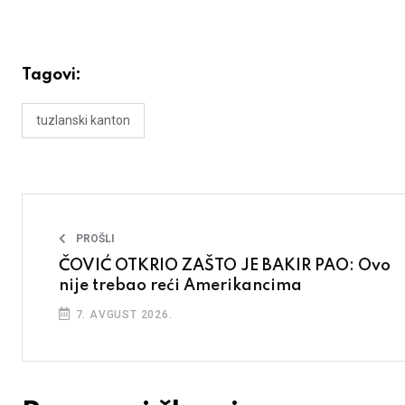
Tagovi:
tuzlanski kanton
PROŠLI
ČOVIĆ OTKRIO ZAŠTO JE BAKIR PAO: Ovo
nije trebao reći Amerikancima
7. AVGUST 2026.