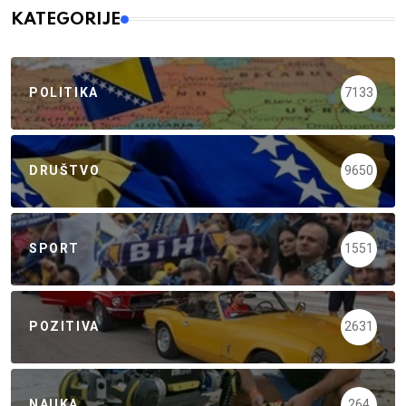
KATEGORIJE
POLITIKA
7133
DRUŠTVO
9650
SPORT
1551
POZITIVA
2631
NAUKA
264