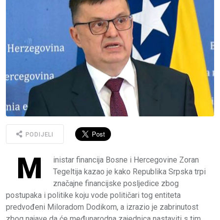
PODIJELI
M
inistar financija Bosne i Hercegovine
Zoran
Tegeltija
kazao je kako Republika Srpska trpi
značajne financijske posljedice zbog
postupaka i politike koju vode političari tog entiteta
predvođeni
Miloradom Dodikom
, a izrazio je zabrinutost
zbog najave da će međunarodna zajednica nastaviti s tim