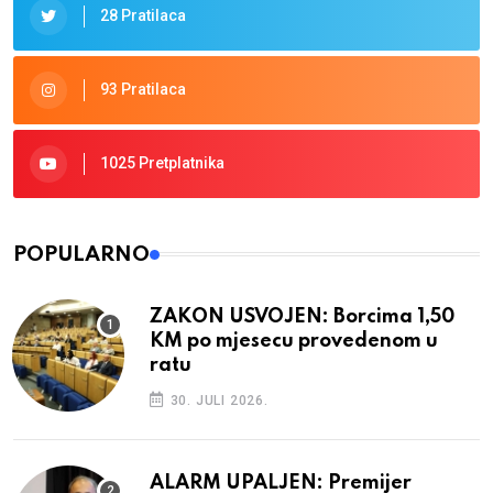
28 Pratilaca
93 Pratilaca
1025 Pretplatnika
POPULARNO
ZAKON USVOJEN: Borcima 1,50
KM po mjesecu provedenom u
ratu
30. JULI 2026.
ALARM UPALJEN: Premijer