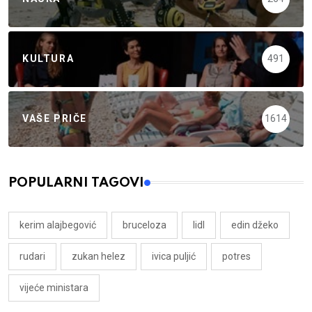
KULTURA
491
VAŠE PRIČE
1614
POPULARNI TAGOVI
kerim alajbegović
bruceloza
lidl
edin džeko
rudari
zukan helez
ivica puljić
potres
vijeće ministara