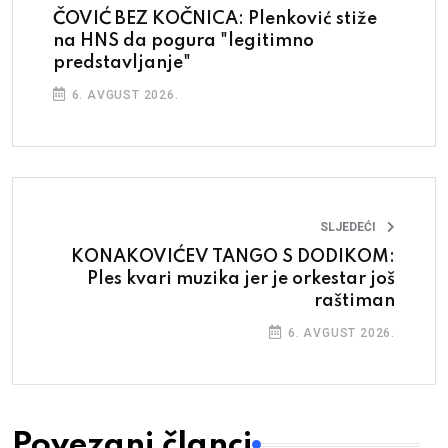
ČOVIĆ BEZ KOČNICA: Plenković stiže
na HNS da pogura "legitimno
predstavljanje"
6. AVGUST 2026.
SLJEDEĆI
KONAKOVIĆEV TANGO S DODIKOM:
Ples kvari muzika jer je orkestar još
raštiman
6. AVGUST 2026.
Povezani članci