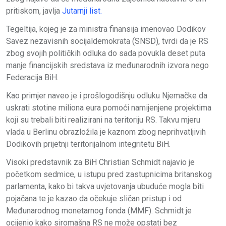
pritiskom, javlja
Jutarnji list.
Tegeltija, kojeg je za ministra finansija imenovao Dodikov
Savez nezavisnih socijaldemokrata (SNSD), tvrdi da je RS
zbog svojih političkih odluka do sada povukla deset puta
manje financijskih sredstava iz međunarodnih izvora nego
Federacija BiH.
Kao primjer naveo je i prošlogodišnju odluku Njemačke da
uskrati stotine miliona eura pomoći namijenjene projektima
koji su trebali biti realizirani na teritoriju RS. Takvu mjeru
vlada u Berlinu obrazložila je kaznom zbog neprihvatljivih
Dodikovih prijetnji teritorijalnom integritetu BiH.
Visoki predstavnik za BiH
Christian Schmidt
najavio je
početkom sedmice, u istupu pred zastupnicima britanskog
parlamenta, kako bi takva uvjetovanja ubuduće mogla biti
pojačana te je kazao da očekuje sličan pristup i od
Međunarodnog monetarnog fonda (MMF). Schmidt je
ocijenio kako siromašna RS ne može opstati bez