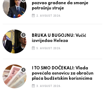
pozvao građane da smanje
potrošnju struje
2. AVGUST 2026.
BRUKA U BUGOJNU: Vučić
izvrijeđao Heleza
5. AVGUST 2026.
I TO SMO DOČEKALI: Vlada
povećala osnovicu za obračun
plaća budžetskim korisnicima
3. AVGUST 2026.