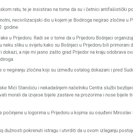
kom ratu, te je insistirao na tome da su i četnici antifašistički po
tni, necivilizacijski dio u kojem je Bodiroga negirao zločine u Pr
2. godine.
rake u Prijedoru. Radi se o tome da u Prijedoru Bošnjaci organizu
ju neku sliku u svijetu kako su Bošnjaci u Prijedoru bili primorani
vi dokazi, a nije mi jasno zašto grad Prijedor na kraju odobrava o
diroga.
 se o negiranju zločina koji su između ostalog dokazani i pred Su
ske Mići Stanišiću i nekadašnjem načelniku Centra službi bezbje
ati morali da izvjese bijele zastave na prozorima i nose bijele t
e počinjene u logorima u Prijedoru u kojima su osuđeni Miroslav
j dužnosti pokrenuti istragu i utvrditi da u ovom izlaganju postoj