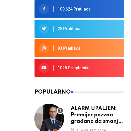
109,624 Pratilaca
28 Pratilaca
93 Pratilaca
1025 Pretplatnika
POPULARNO
ALARM UPALJEN:
Premijer pozvao
građane da smanje
potrošnju struje
2. AVGUST 2026.