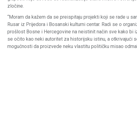
zločine.
“Moram da kažem da se preispitaju projekti koji se rade u sa
Rusar iz Prijedora i Bosanski kulturni centar. Radi se o orga
prošlost Bosne i Hercegovine na neistinit način sve kako bi iz
se očito kao neki autoritet za historijsku istinu, a otkrivajuć
mogućnosti da proizvede neku vlastitu političku misao odmak