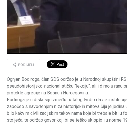
PODIJELI
Ognjen Bodiroga, član SDS održao je u Narodnoj skupštini RS
pseudohistorijsko-nacionalističku "lekciju", ali i dirao u ranu p
protekle agresije na Bosnu i Hercegovinu.
Bodiroga je u diskusiji između ostalog tvrdio da se institucij
započeo s navođenjem niza historijskih mitova čija je jedina 
bilo kakvim civilizacijskim tekovinama koje bi trebale biti u f
stoljeća, te održao govor koji bi se teško uklopio i u norme 19