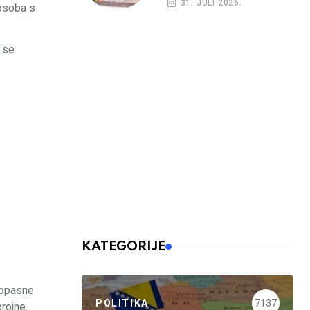
31. JULI 2026.
 osoba s
a se
KATEGORIJE
o opasne
POLITIKA
7137
brojne