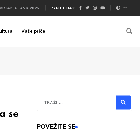
PRATITE NAS:
VRTAK, 6. AVG 2026.
ultura
Vaše priče
Traži
a se
Type 2 or more characters for results.
POVEŽITE SE