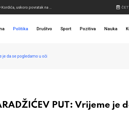
BURA U MOSTARU: Otpušteni radnici odbili poziv Kordića, uskoro povratak na posao
ČET
na
Politika
Društvo
Sport
Pozitiva
Nauka
K
I TO SMO DOČEKALI: Grad u BiH prvi put dobio sredstva EU
e da se pogledamo u oči
DŽIĆEV PUT: Vrijeme je d