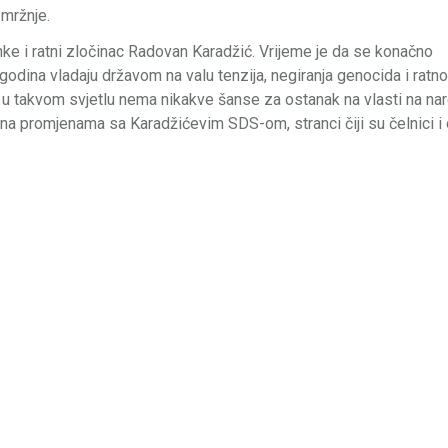
 mržnje.
ke i ratni zločinac Radovan Karadžić. Vrijeme je da se konačno
odina vladaju državom na valu tenzija, negiranja genocida i ratn
ojka u takvom svjetlu nema nikakve šanse za ostanak na vlasti na n
 na promjenama sa Karadžićevim SDS-om, stranci čiji su čelnici i