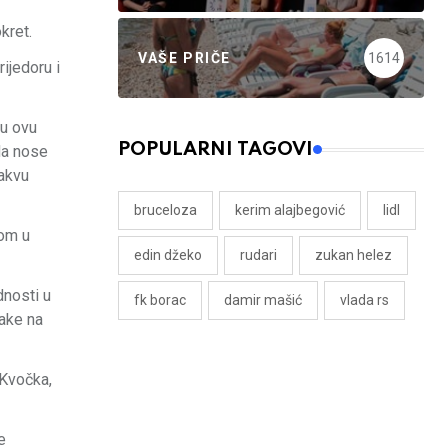
kret.
VAŠE PRIČE
1614
ijedoru i
ju ovu
POPULARNI TAGOVI
 da nose
vakvu
bruceloza
kerim alajbegović
lidl
dom u
edin džeko
rudari
zukan helez
dnosti u
fk borac
damir mašić
vlada rs
rake na
 Kvočka,
e