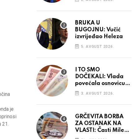
BRUKA U
BUGOJNU: Vučić
izvrijeđao Heleza
5. AVGUST 2026.
I TO SMO
DOČEKALI: Vlada
povećala osnovicu
za obračun plaća
očina
3. AVGUST 2026.
budžetskim
korisnicima
onda je
oprinosi
GRČEVITA BORBA
ZA OSTANAK NA
u 21.
VLASTI: Časti Mile
narodnim parama