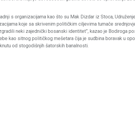
radnji s organizacijama kao što su Mak Dizdar iz Stoca, Udruženj
nizacijama koje sa skrivenim političkim ciljevima tumače srednjov
gradili neki zajednički bosanski identitet”, kazao je Bodiroga pos
i sebe kao sitnog političkog mešetara čija je sudbina boravak u opo
nutu od stogodišnjih šatorskih banalnosti.