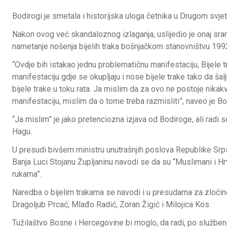
Bodirogi je smetala i historijska uloga četnika u Drugom svjets
Nakon ovog već skandaloznog izlaganja, uslijedio je onaj sramo
nametanje nošenja bijelih traka bošnjačkom stanovništvu 199
“Ovdje bih istakao jednu problematičnu manifestaciju, Bijele t
manifestaciju gdje se okupljaju i nose bijele trake tako da šal
bijele trake u toku rata. Ja mislim da za ovo ne postoje nikak
manifestaciju, mislim da o tome treba razmisliti”, naveo je Bo
“Ja mislim” je jako pretenciozna izjava od Bodiroge, ali radi
Hagu.
U presudi bivšem ministru unutrašnjih poslova Republike Srp
Banja Luci Stojanu Župljaninu navodi se da su “Muslimani i Hrv
rukama”.
Naredba o bijelim trakama se navodi i u presudama za zločin
Dragoljub Prcać, Mlađo Radić, Zoran Žigić i Milojica Kos.
Tužilaštvo Bosne i Hercegovine bi moglo, da radi, po službeno