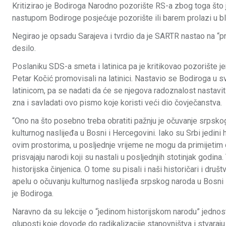
Kritizirao je Bodiroga Narodno pozorište RS-a zbog toga što je
nastupom Bodiroge posjećuje pozorište ili barem prolazi u bli
Negirao je opsadu Sarajeva i tvrdio da je SARTR nastao na “pr
desilo.
Poslaniku SDS-a smeta i latinica pa je kritikovao pozorište je
Petar Kočić promovisali na latinici. Nastavio se Bodiroga u 
latinicom, pa se nadati da će se njegova radoznalost nastaviti
zna i savladati ovo pismo koje koristi veći dio čovječanstva.
“Ono na što posebno treba obratiti pažnju je očuvanje srpsk
kulturnog naslijeđa u Bosni i Hercegovini. Iako su Srbi jedini h
ovim prostorima, u posljednje vrijeme ne mogu da primijetim 
prisvajaju narodi koji su nastali u posljednjih stotinjak godina
historijska činjenica. O tome su pisali i naši historičari i druš
apelu o očuvanju kulturnog naslijeđa srpskog naroda u Bosni 
je Bodiroga.
Naravno da su lekcije o “jedinom historijskom narodu” jednost
gluposti koje dovode do radikalizacije stanovništva i stvara