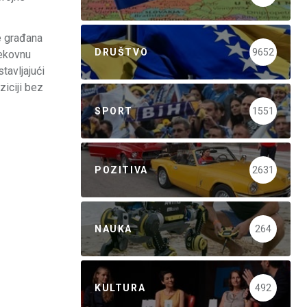
e građana
DRUŠTVO
9652
jekovnu
tavljajući
ziciji bez
SPORT
1551
POZITIVA
2631
NAUKA
264
KULTURA
492