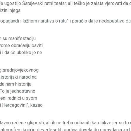
 ugostilo Sarajevski ratni teatar, ali teško je zaista vjerovati da
zini njega.
opagandi i lažnom narativu o ratu” i poručio da je nedopustivo d
r su manifestaciju
svome obraćanju baviti
 i da će ukoliko je ne
og srednjovjekovnog
istorijski narod na
da nam historiju
. To je jednostavno
tveni radnici u svom
i Hercegovini”, kazao
avno rečene gluposti, ali ih ne treba odbaciti kao takve jer su t
ju atmosferu koja je devedesetih godina dovela do opravdanja za 