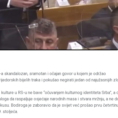
-a skandalozan, sramotan i očajan govor u kojem je održao
rijedorskih bijelih traka i pokušao negirati jedan od najužasnijih zl
e kulture u RS-u ne bave “očuvanjem kulturnog identiteta Srba”, a 
uloga da raspaljuje osjećaje narodnih masa i stvara mržnju, a ne d
okusu. Bodiroga je zaboravio da je svijet već prošao prvu četvrtin
. stoljeća.