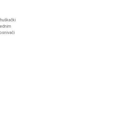
ohuškački
arednim
 osnivači