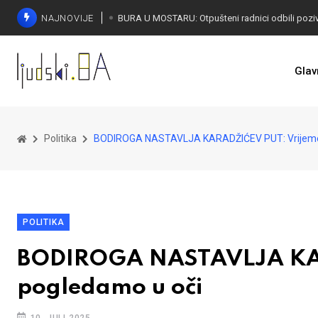
NAJNOVIJE
SORECA ZADOVOLJAN: Važan korak BiH ka EU
Glav
Politika
BODIROGA NASTAVLJA KARADŽIĆEV PUT: Vrijeme j
POLITIKA
BODIROGA NASTAVLJA KARA
pogledamo u oči