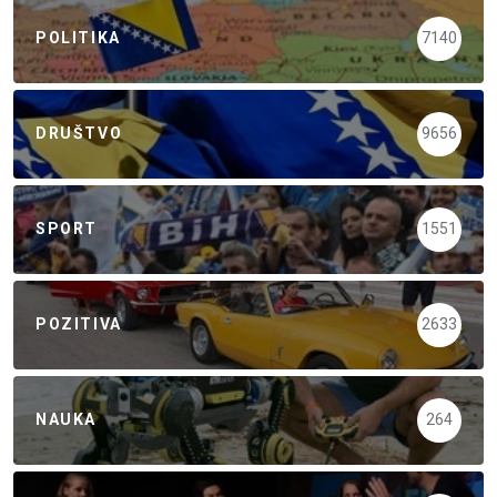
POLITIKA
7140
DRUŠTVO
9656
SPORT
1551
POZITIVA
2633
NAUKA
264