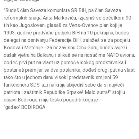
"Budeš član Saveza komunista SR BiH, pa član Saveza
reformskih snaga Anta Markovića, izjasniš se početkom 90-
tih kao Jugosloven, glasaš za Vens-Ovenov plan koji je
1993. godine predvidio podjelu BiH na 10 pokrajina, budeš
delegat na osnivanju Federacije BiH, zalažeš se za podjelu
Кosova i Metohije i za nezavisnu Crnu Goru, budeš svježi
dašak vjetra na Balkanu i slikaš se na nosačima NATO aviona,
dođeš prvi put na vlast uz pomoć visokog predstavnika i
postaneš premijer sa dva poslanika, dođeš drugi put na vlast
tako što u jednom danu visoki predstavnik smijeni 59
funkcionera SDS-a...i na kraju ubijediš sebe da si najveći
patriota i zaštitnik Republike Srpske! Malo sutra!" stoji u
objavi Bodiroge i nije teško pogoditi koga je
"gađao".BODIROGA