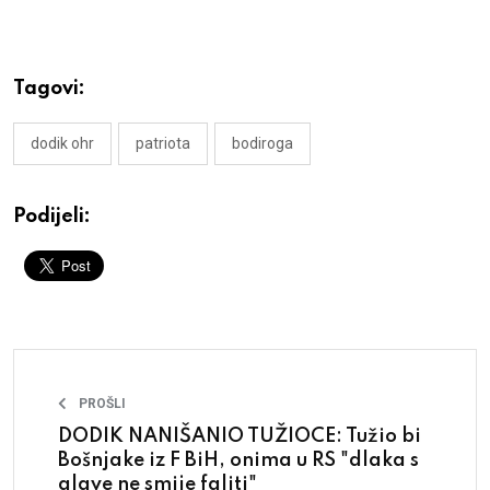
Tagovi:
dodik ohr
patriota
bodiroga
Podijeli:
PROŠLI
DODIK NANIŠANIO TUŽIOCE: Tužio bi
Bošnjake iz F BiH, onima u RS "dlaka s
glave ne smije faliti"