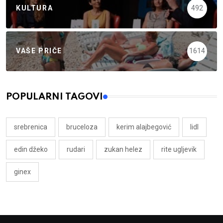
KULTURA
492
VAŠE PRIČE
1614
POPULARNI TAGOVI
srebrenica
bruceloza
kerim alajbegović
lidl
edin džeko
rudari
zukan helez
rite ugljevik
ginex