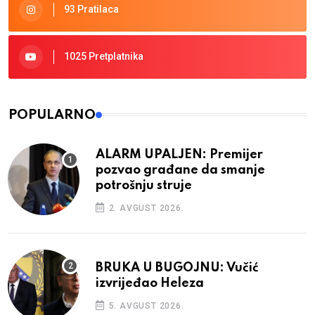
93 Pratilaca
1025 Pretplatnika
POPULARNO
ALARM UPALJEN: Premijer
pozvao građane da smanje
potrošnju struje
2. AVGUST 2026.
BRUKA U BUGOJNU: Vučić
izvrijeđao Heleza
5. AVGUST 2026.