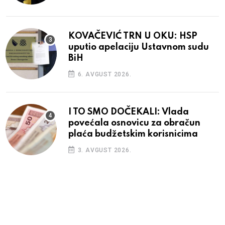
KOVAČEVIĆ TRN U OKU: HSP
uputio apelaciju Ustavnom sudu
BiH
6. AVGUST 2026.
I TO SMO DOČEKALI: Vlada
povećala osnovicu za obračun
plaća budžetskim korisnicima
3. AVGUST 2026.