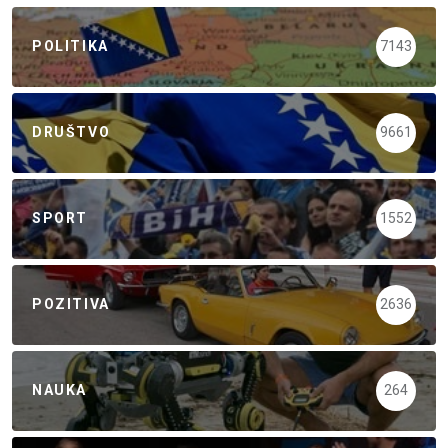
POLITIKA
7143
DRUŠTVO
9661
SPORT
1552
POZITIVA
2636
NAUKA
264