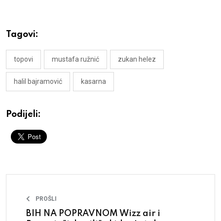
Tagovi:
topovi
mustafa ružnić
zukan helez
halil bajramović
kasarna
Podijeli:
PROŠLI
BIH NA POPRAVNOM Wizz air i