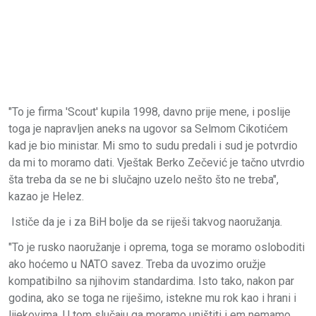
"To je firma 'Scout' kupila 1998, davno prije mene, i poslije
toga je napravljen aneks na ugovor sa Selmom Cikotićem
kad je bio ministar. Mi smo to sudu predali i sud je potvrdio
da mi to moramo dati. Vještak Berko Zečević je tačno utvrdio
šta treba da se ne bi slučajno uzelo nešto što ne treba",
kazao je Helez.
Ističe da je i za BiH bolje da se riješi takvog naoružanja.
"To je rusko naoružanje i oprema, toga se moramo osloboditi
ako hoćemo u NATO savez. Treba da uvozimo oružje
kompatibilno sa njihovim standardima. Isto tako, nakon par
godina, ako se toga ne riješimo, istekne mu rok kao i hrani i
lijekovima. U tom slučaju ga moramo uništiti i em nemamo