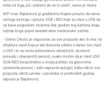
ništa od toga, još i platimo da se to uradi", naveo je Helez.
NIP-ovac Bajramović je građanima Krajine poručio da nema
razloga za brigu i optužio SDA i NES koje su vlast u USK da
se bave pogrešnim stvarima dok građani tog kantona imaju
važnije brige poput neadekvatne medicinske zaštite.
- Selmo Cikotić je odgovoran za sve propuste ako ih ima i ta
struktura vlasti koja je tad donosila odluke a danas čini vlast
u USK i to se može jednostavno obrazložiti, dostaviti
presudu i obavijestiti javnost, ovako mislim da je vlast USK
SDA/NES bespotrebno u svojoj pohlepi za glasovima
uznemirila javnost, i sebi napravila autogol, treba otkriti sve
propuste otkriti uzroke i uzročnike iz prethodnih godina,
napisao je Bajramović.