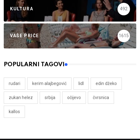
KULTURA
492
VAŠE PRIČE
1615
POPULARNI TAGOVI
rudari
kerim alajbegović
lidl
edin džeko
zukan helez
srbija
očijevo
čvrsnica
kallos