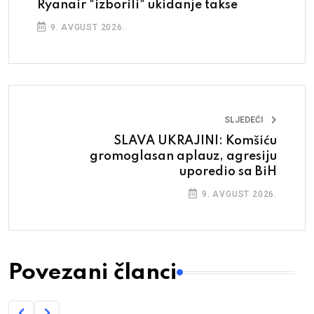
Ryanair "izborili" ukidanje takse
9. AVGUST 2026.
SLJEDEĆI
SLAVA UKRAJINI: Komšiću
gromoglasan aplauz, agresiju
uporedio sa BiH
9. AVGUST 2026.
Povezani članci