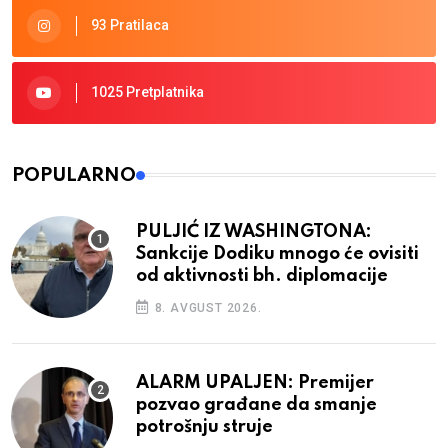
93 Pratilaca
1025 Pretplatnika
POPULARNO
PULJIĆ IZ WASHINGTONA:
Sankcije Dodiku mnogo će ovisiti
od aktivnosti bh. diplomacije
8. AVGUST 2026.
ALARM UPALJEN: Premijer
pozvao građane da smanje
potrošnju struje