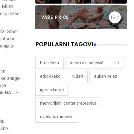
e Milan
oriju naše
VAŠE PRIČE
1614
rzi Srbe".
Deutsche
POPULARNI TAGOVI
nija bi
bruceloza
kerim alajbegović
lidl
kim
edin džeko
rudari
zukan helez
pske snage
 je
igman konjic
sak NATO-
memorijalni centar srebrenica
uvećane mirovine
ku.
ične