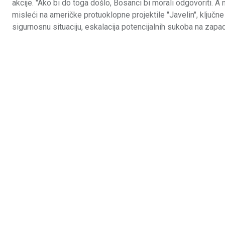
akcije. "Ako bi do toga došlo, Bosanci bi morali odgovoriti. A 
misleći na američke protuoklopne projektile "Javelin", ključn
sigurnosnu situaciju, eskalacija potencijalnih sukoba na zap