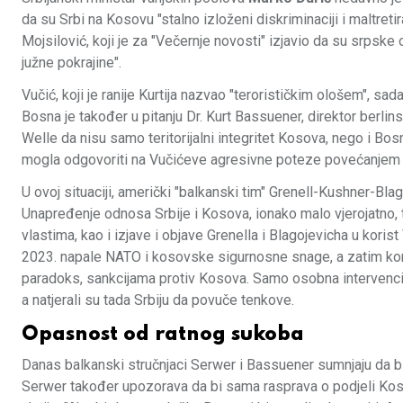
da su Srbi na Kosovu "stalno izloženi diskriminaciji i maltret
Mojsilović, koji je za "Večernje novosti" izjavio da su srpske
južne pokrajine".
Vučić, koji je ranije Kurtija nazvao "terorističkim ološem", sad
Bosna je također u pitanju Dr. Kurt Bassuener, direktor berl
Welle da nisu samo teritorijalni integritet Kosova, nego i Bo
mogla odgovoriti na Vučićeve agresivne poteze povećanjem b
U ovoj situaciji, američki "balkanski tim" Grenell-Kushner-Bl
Unapređenje odnosa Srbije i Kosova, ionako malo vjerojatno, ta
vlastima, kao i izjave i objave Grenella i Blagojevicha u kori
2023. napale NATO i kosovske sigurnosne snage, a zatim konce
paradoks, sankcijama protiv Kosova. Samo osobna intervencij
a natjerali su tada Srbiju da povuče tenkove.
Opasnost od ratnog sukoba
Danas balkanski stručnjaci Serwer i Bassuener sumnjaju da bi
Serwer također upozorava da bi sama rasprava o podjeli Koso