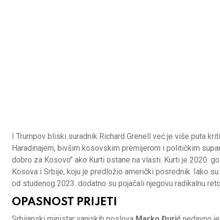
I Trumpov bliski suradnik Richard Grenell već je više puta kr
Haradinajem, bivšim kosovskim premijerom i političkim suparni
dobro za Kosovo" ako Kurti ostane na vlasti. Kurti je 2020. go
Kosova i Srbije, koju je predložio američki posrednik. Iako s
od studenog 2023. dodatno su pojačali njegovu radikalnu reto
OPASNOST PRIJETI
Srbijanski ministar vanjskih poslova
Marko Đurić
nedavno je 