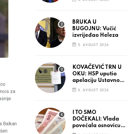
BRUKA U
BUGOJNU: Vučić
izvrijeđao Heleza
5. AVGUST 2026.
KOVAČEVIĆ TRN U
OKU: HSP uputio
apelaciju Ustavnom
ico
sudu BiH
6. AVGUST 2026.
inois za
asnije
I TO SMO
DOČEKALI: Vlada
a Balkan
povećala osnovicu
ršen
za obračun plaća