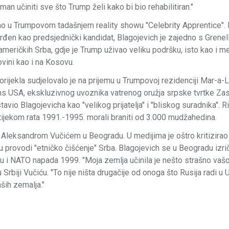
an učiniti sve što Trump želi kako bi bio rehabilitiran."
ao u Trumpovom tadašnjem reality showu "Celebrity Apprentice".
vrđen kao predsjednički kandidat, Blagojevich je zajedno s Grene
meričkih Srba, gdje je Trump uživao veliku podršku, isto kao i m
ovini kao i na Kosovu.
ijekla sudjelovalo je na prijemu u Trumpovoj rezidenciji Mar-a-
rms USA, ekskluzivnog uvoznika vatrenog oružja srpske tvrtke Za
io Blagojevicha kao "velikog prijatelja" i "bliskog suradnika". Ri
tijekom rata 1991.-1995. morali braniti od 3.000 mudžahedina.
 Aleksandrom Vučićem u Beogradu. U medijima je oštro kritizirao
 provodi "etničko čišćenje" Srba. Blagojevich se u Beogradu izri
 i NATO napada 1999. "Moja zemlja učinila je nešto strašno vašo
rbiji Vučiću. "To nije ništa drugačije od onoga što Rusija radi u Ukr
ših zemalja."