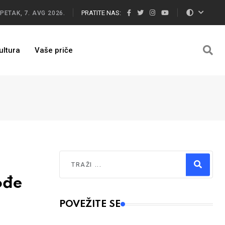
PRATITE NAS:
PETAK, 7. AVG 2026.
ultura
Vaše priče
Traži
ođe
Type 2 or more characters for results.
POVEŽITE SE