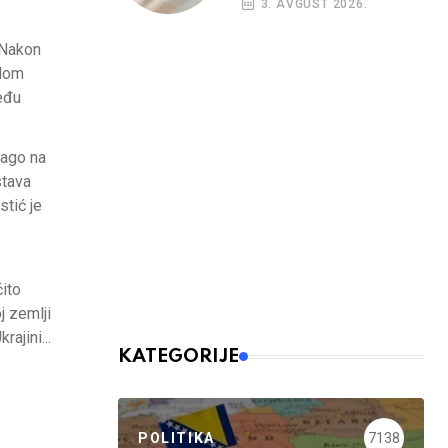
3. AVGUST 2026.
budžetskim
korisnicima
 Nakon
llom
eđu
Lago na
stava
stić je
čito
j zemlji
ajini...
KATEGORIJE
POLITIKA
7138