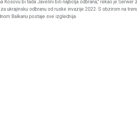
na Kosovu bi tada Javelini bili najbolja odbrana," rekao je Serwer
e za ukrajinsku odbranu od ruske invazije 2022. S obzirom na tren
adnom Balkanu postaje sve izglednija.