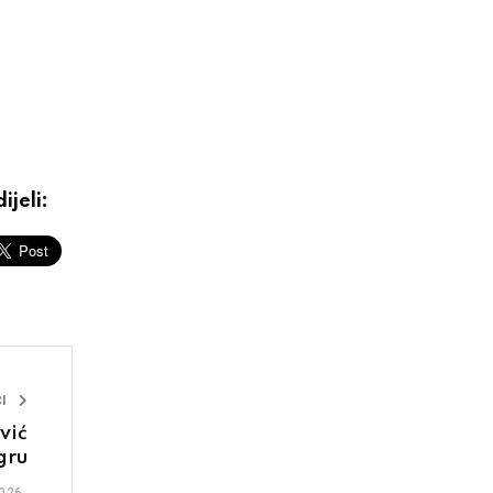
ijeli:
I
vić
igru