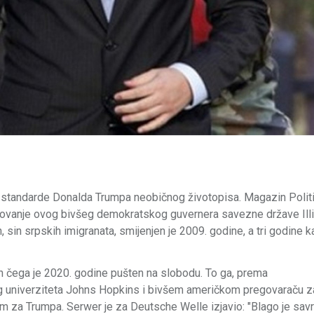
za standarde Donalda Trumpa neobičnog životopisa. Magazin Polit
novanje ovog bivšeg demokratskog guvernera savezne države Ill
sin srpskih imigranata, smijenjen je 2009. godine, a tri godine k
 čega je 2020. godine pušten na slobodu. To ga, prema
og univerziteta Johns Hopkins i bivšem američkom pregovaraču z
m za Trumpa. Serwer je za Deutsche Welle izjavio: "Blago je sav