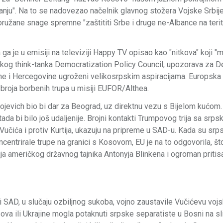
iranju". Na to se nadovezao načelnik glavnog stožera Vojske Srbij
 oružane snage spremne "zaštititi Srbe i druge ne-Albance na terit
a ga je u emisiji na televiziji Happy TV opisao kao "nitkova" koji "m
inskog think-tanka Democratization Policy Council, upozorava za 
sne i Hercegovine ugroženi velikosrpskim aspiracijama. Europska u
roja borbenih trupa u misiji EUFOR/Althea.
agojevich bio bi dar za Beograd, uz direktnu vezu s Bijelom kućom.
da bi bilo još udaljenije. Brojni kontakti Trumpovog trija sa srps
st Vučića i protiv Kurtija, ukazuju na pripreme u SAD-u. Kada su sr
ntrirale trupe na granici s Kosovom, EU je na to odgovorila, što
a američkog državnog tajnika Antonyja Blinkena i ogroman priti
 SAD, u slučaju ozbiljnog sukoba, vojno zaustavile Vučićevu vojs
va ili Ukrajine mogla potaknuti srpske separatiste u Bosni na sl