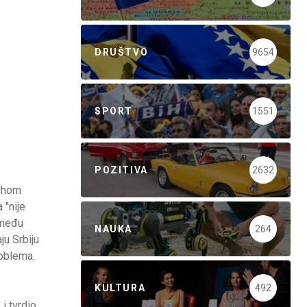
DRUŠTVO
9654
SPORT
1551
POZITIVA
2632
ushom
 "nije
zmeđu
NAUKA
264
ju Srbiju
roblema.
KULTURA
492
i tvrdio