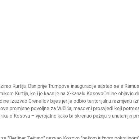
itizirao Kurtija. Dan prije Trumpove inauguracije sastao se s Ram
kom Kurtija, koji je kasnije na X-kanalu KosovoOnline objavio da
dine izazvao Grenellov bijes jer je odbio teritorijalnu razmjenu i
u ove promjene povoljne za Vučića, masovni prosvjedi koji potresa
riku o Kosovu – vjerojatno kako bi skrenuo pažnju s unutarnjih p
za "Berliner Zeitung" nazvao Kosovo "našom južnom pokrajinom" 