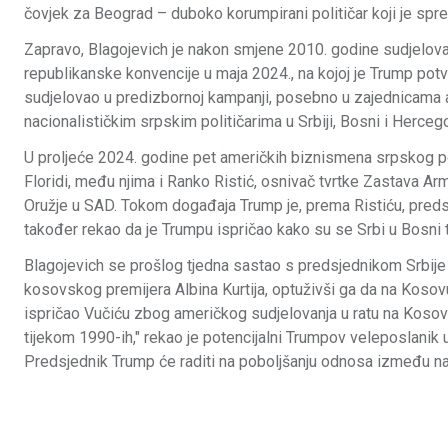
čovjek za Beograd – duboko korumpirani političar koji je sprem
Zapravo, Blagojevich je nakon smjene 2010. godine sudjelov
republikanske konvencije u maja 2024., na kojoj je Trump pot
sudjelovao u predizbornoj kampanji, posebno u zajednicama a
nacionalističkim srpskim političarima u Srbiji, Bosni i Herceg
U proljeće 2024. godine pet američkih biznismena srpskog por
Floridi, među njima i Ranko Ristić, osnivač tvrtke Zastava A
Oružje u SAD. Tokom događaja Trump je, prema Ristiću, predstav
također rekao da je Trumpu ispričao kako su se Srbi u Bosni 
Blagojevich se prošlog tjedna sastao s predsjednikom Srbije
kosovskog premijera Albina Kurtija, optuživši ga da na Kosovu
ispričao Vučiću zbog američkog sudjelovanja u ratu na Kosovu
tijekom 1990-ih," rekao je potencijalni Trumpov veleposlanik u S
Predsjednik Trump će raditi na poboljšanju odnosa između na