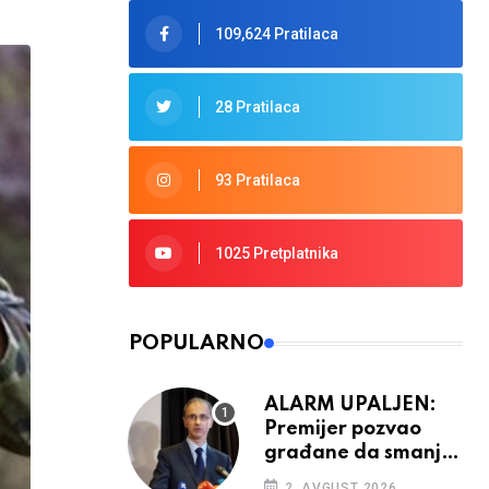
109,624 Pratilaca
28 Pratilaca
93 Pratilaca
1025 Pretplatnika
POPULARNO
ALARM UPALJEN:
Premijer pozvao
građane da smanje
potrošnju struje
2. AVGUST 2026.