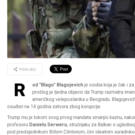
PODIJELI
R
od "Blago" Blagojevich
je osoba koja je čak i 
prošlog je tjedna objavio da Trump razmatra ime
američkog veleposlanika u Beogradu. Blagojevich, 
osuđen na 14 godina zatvora zbog korupcije.
Trump mu je tokom svog prvog mandata smanjio kaznu, nakon
profesoru
Danielu Serweru
, stručnjaku za Balkan s ugledn
pod predsjednikom Billom Clintonom, čini idealnim suradniko