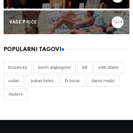
VAŠE PRIČE
1614
POPULARNI TAGOVI
bruceloza
kerim alajbegović
lidl
edin džeko
rudari
zukan helez
fk borac
damir mašić
vlada rs