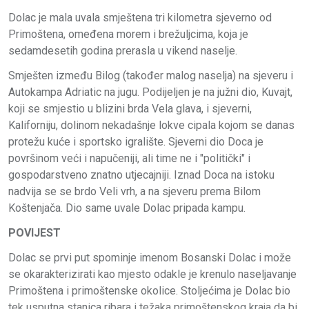
Dolac je mala uvala smještena tri kilometra sjeverno od
Primoštena, omeđena morem i brežuljcima, koja je
sedamdesetih godina prerasla u vikend naselje.
Smješten između Bilog (također malog naselja) na sjeveru i
Autokampa Adriatic na jugu. Podijeljen je na južni dio, Kuvajt,
koji se smjestio u blizini brda Vela glava, i sjeverni,
Kaliforniju, dolinom nekadašnje lokve cipala kojom se danas
protežu kuće i sportsko igralište. Sjeverni dio Doca je
površinom veći i napučeniji, ali time ne i "politički" i
gospodarstveno znatno utjecajniji. Iznad Doca na istoku
nadvija se se brdo Veli vrh, a na sjeveru prema Bilom
Koštenjača. Dio same uvale Dolac pripada kampu.
POVIJEST
Dolac se prvi put spominje imenom Bosanski Dolac i može
se okarakterizirati kao mjesto odakle je krenulo naseljavanje
Primoštena i primoštenske okolice. Stoljećima je Dolac bio
tek usputna stanica ribara i težaka primoštenskog kraja da bi