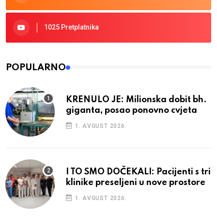
1025 Pretplatnika
POPULARNO
KRENULO JE: Milionska dobit bh.
giganta, posao ponovno cvjeta
1. AVGUST 2026.
I TO SMO DOČEKALI: Pacijenti s tri
klinike preseljeni u nove prostore
1. AVGUST 2026.