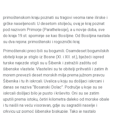
primoštenskom kraju poznati su tragovi veoma rane ilirske i
grčke naseljenosti. U desetom stoljeću, ovaj je kraj poznat
pod nazivom Primorje (Parathelesije), a u novije doba, sve
do kraja 19.st. spominje se kao Bosiljine. Od Bosiljina nastala
su dva rejona: primoštenski i rogoznički kraj.
Primoštenski preci bili su bogumili. Osamdeset bogumilskih
obitelji koje je stiglo iz Bosne (XI. i XII. st.), bježeći ispred
turske najezde stigli su u Šibenik i zatražili zaštitu od
šibenske vlastele. Vlastelini su te obitelji prihvatili i zatim ih
morem prevezli deset morskih milja prema južnom pravcu
Šibenika i tu ih iskrcali. Uvalica u koju su došljaci iskrcani i
danas se naziva “Bosanski Dolac”. Područje u koje su se
iskrcali došljaci bilo je pusto i krševito. Oni su se zatim
uputili prema istoku, četiri kilometra daleko od morske obale
i tu naišli na veću visoravan, gdje su sagradili naselje i
crkvicu uz pomoć šibenske biskupije. Tako je nastalo