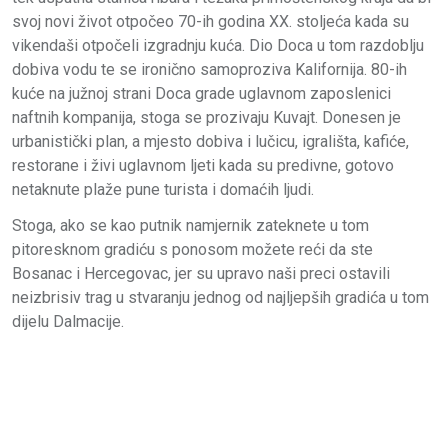
svoj novi život otpočeo 70-ih godina XX. stoljeća kada su
vikendaši otpočeli izgradnju kuća. Dio Doca u tom razdoblju
dobiva vodu te se ironično samoproziva Kalifornija. 80-ih
kuće na južnoj strani Doca grade uglavnom zaposlenici
naftnih kompanija, stoga se prozivaju Kuvajt. Donesen je
urbanistički plan, a mjesto dobiva i lučicu, igrališta, kafiće,
restorane i živi uglavnom ljeti kada su predivne, gotovo
netaknute plaže pune turista i domaćih ljudi.
Stoga, ako se kao putnik namjernik zateknete u tom
pitoresknom gradiću s ponosom možete reći da ste
Bosanac i Hercegovac, jer su upravo naši preci ostavili
neizbrisiv trag u stvaranju jednog od najljepših gradića u tom
dijelu Dalmacije.