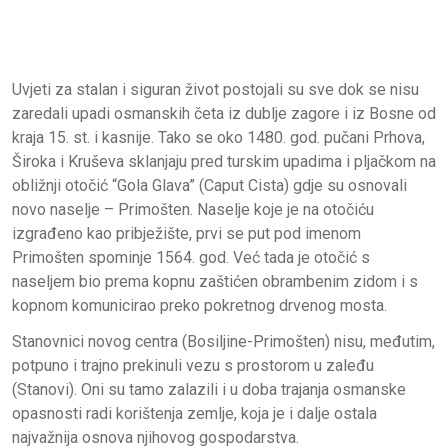
Uvjeti za stalan i siguran život postojali su sve dok se nisu
zaredali upadi osmanskih četa iz dublje zagore i iz Bosne od
kraja 15. st. i kasnije. Tako se oko 1480. god. pučani Prhova,
Široka i Kruševa sklanjaju pred turskim upadima i pljačkom na
obližnji otočić “Gola Glava” (Caput Cista) gdje su osnovali
novo naselje – Primošten. Naselje koje je na otočiću
izgrađeno kao pribježište, prvi se put pod imenom
Primošten spominje 1564. god. Već tada je otočić s
naseljem bio prema kopnu zaštićen obrambenim zidom i s
kopnom komunicirao preko pokretnog drvenog mosta.
Stanovnici novog centra (Bosiljine-Primošten) nisu, međutim,
potpuno i trajno prekinuli vezu s prostorom u zaleđu
(Stanovi). Oni su tamo zalazili i u doba trajanja osmanske
opasnosti radi korištenja zemlje, koja je i dalje ostala
najvažnija osnova njihovog gospodarstva.