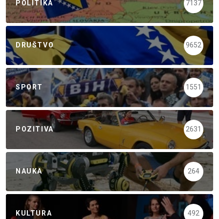
POLITIKA
7137
DRUŠTVO
9652
SPORT
1551
POZITIVA
2631
NAUKA
264
KULTURA
492