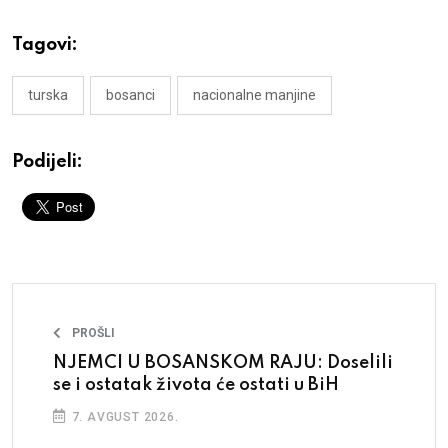
Tagovi:
turska
bosanci
nacionalne manjine
Podijeli:
PROŠLI
NJEMCI U BOSANSKOM RAJU: Doselili
se i ostatak života će ostati u BiH
7. AVGUST 2026.