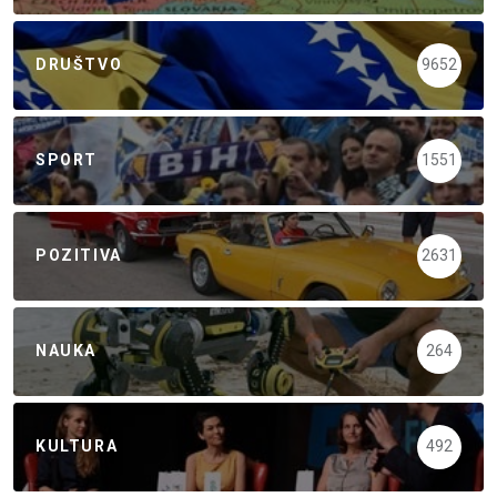
DRUŠTVO
9652
SPORT
1551
POZITIVA
2631
NAUKA
264
KULTURA
492