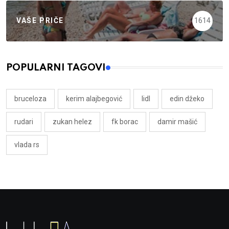
VAŠE PRIČE
1614
POPULARNI TAGOVI
bruceloza
kerim alajbegović
lidl
edin džeko
rudari
zukan helez
fk borac
damir mašić
vlada rs