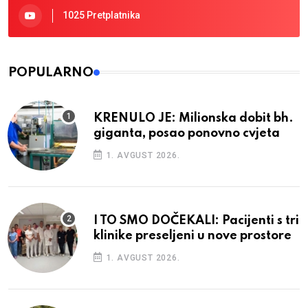
1025 Pretplatnika
POPULARNO
KRENULO JE: Milionska dobit bh.
giganta, posao ponovno cvjeta
1. AVGUST 2026.
I TO SMO DOČEKALI: Pacijenti s tri
klinike preseljeni u nove prostore
1. AVGUST 2026.