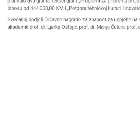
planiralo dva granta, tekući grant „Programi za pripremu pro
iznosu od 444.000,00 KM i „Potpora tehničkoj kulturi i inova
Svečanoj dodjeli Državne nagrade za znanost za uspjehe na 
akademik prof. dr. Ljerka Ostojić, prof. dr. Marija Čutura, prof.