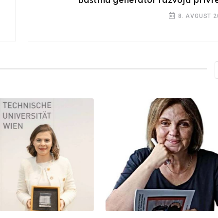
baština generator razvoja privr
8. AVGUST 2