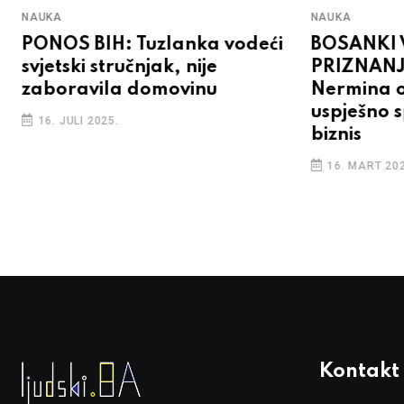
NAUKA
NAUKA
PONOS BIH: Tuzlanka vodeći
BOSANKI 
svjetski stručnjak, nije
PRIZNANJ
zaboravila domovinu
Nermina o
uspješno s
16. JULI 2025.
biznis
16. MART 202
Kontakt