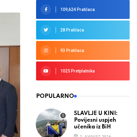
109,624 Pratilaca
28 Pratilaca
93 Pratilaca
1025 Pretplatnika
POPULARNO
SLAVLJE U KINI:
Povijesni uspjeh
učenika iz BiH
2. AVGUST 2026.