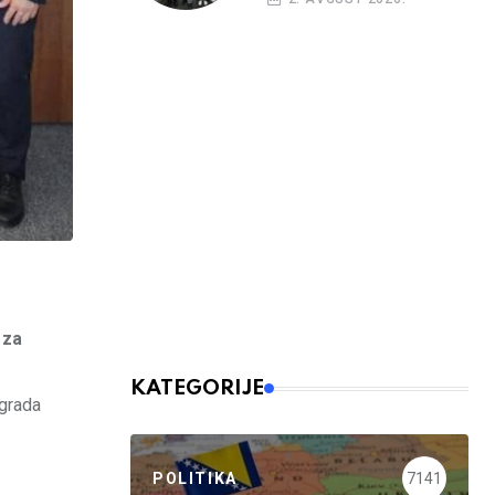
 za
KATEGORIJE
agrada
POLITIKA
7141