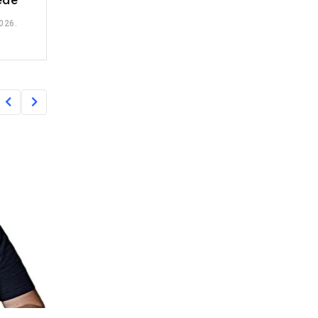
ede
026.