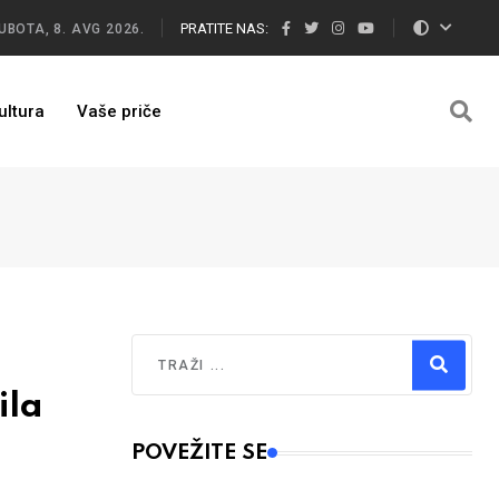
PRATITE NAS:
UBOTA, 8. AVG 2026.
ultura
Vaše priče
Traži
ila
Type 2 or more characters for results.
POVEŽITE SE