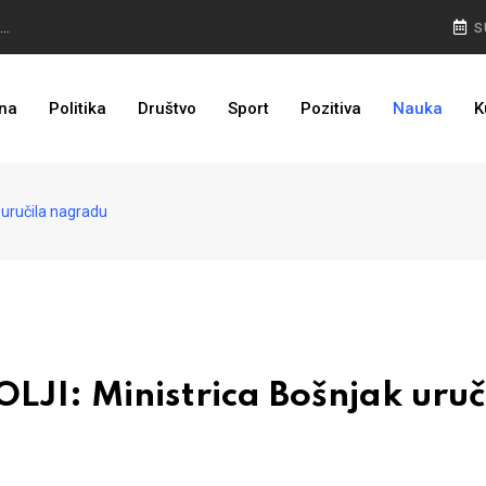
NEMA NAZAD: Rudari još u jami, isplata plaća prioritet
S
PULJIĆ IZ WASHINGTONA: Sankcije Dodiku mnogo će ovisiti od aktivnosti bh. diplomacije
na
Politika
Društvo
Sport
Pozitiva
Nauka
K
I TO JE BIH: Prvašićima 50 ruksaka sa školskim priborom
uručila nagradu
I: Ministrica Bošnjak uruč