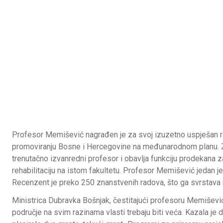
Profesor Memišević nagrađen je za svoj izuzetno uspješan rad
promoviranju Bosne i Hercegovine na međunarodnom planu. Za
trenutačno izvanredni profesor i obavlja funkciju prodekana za
rehabilitaciju na istom fakultetu. Profesor Memišević jedan je 
Recenzent je preko 250 znanstvenih radova, što ga svrstava 
Ministrica Dubravka Bošnjak, čestitajući profesoru Memiševiću
područje na svim razinama vlasti trebaju biti veća. Kazala je