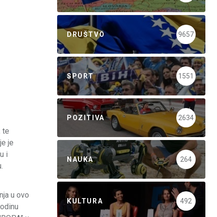
DRUŠTVO
9657
SPORT
1551
POZITIVA
2634
 te
e je
u i
NAUKA
264
.
nja u ovo
KULTURA
492
godinu