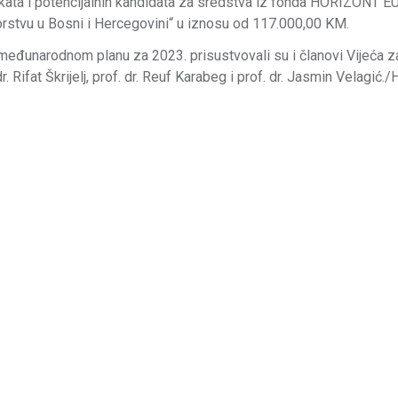
jekata i potencijalnih kandidata za sredstva iz fonda HORIZONT 
torstvu u Bosni i Hercegovini“ u iznosu od 117.000,00 KM.
međunarodnom planu za 2023. prisustvovali su i članovi Vijeća 
 dr. Rifat Škrijelj, prof. dr. Reuf Karabeg i prof. dr. Jasmin Velagić