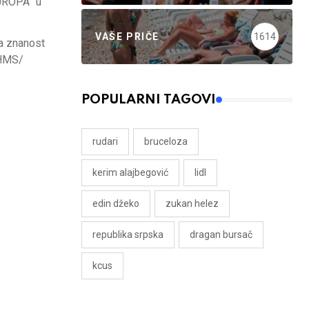
EUROPA” u
VAŠE PRIČE
1614
za znanost
./HMS/
POPULARNI TAGOVI
rudari
bruceloza
kerim alajbegović
lidl
edin džeko
zukan helez
republika srpska
dragan bursač
kcus