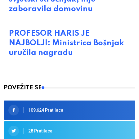
zaboravila domovinu
PROFESOR HARIS JE
NAJBOLJI: Ministrica Bošnjak
uručila nagradu
POVEŽITE SE
109,624 Pratilaca
28 Pratilaca