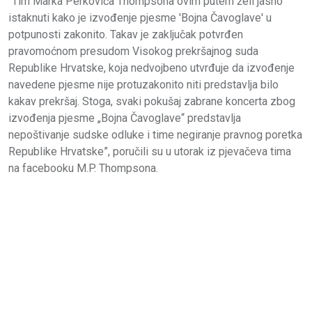
"Tim Marka Perkovića Thompsona ovim putem želi jasno
istaknuti kako je izvođenje pjesme 'Bojna Čavoglave' u
potpunosti zakonito. Takav je zaključak potvrđen
pravomoćnom presudom Visokog prekršajnog suda
Republike Hrvatske, koja nedvojbeno utvrđuje da izvođenje
navedene pjesme nije protuzakonito niti predstavlja bilo
kakav prekršaj. Stoga, svaki pokušaj zabrane koncerta zbog
izvođenja pjesme „Bojna Čavoglave“ predstavlja
nepoštivanje sudske odluke i time negiranje pravnog poretka
Republike Hrvatske”, poručili su u utorak iz pjevačeva tima
na facebooku M.P. Thompsona.