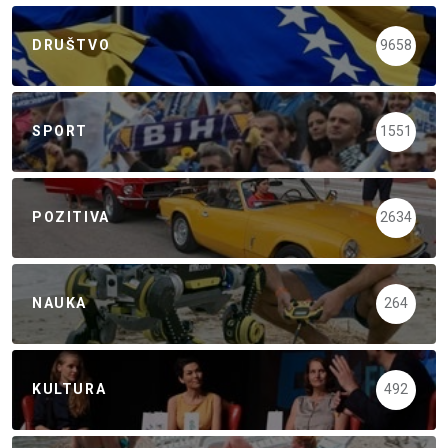
DRUŠTVO
9658
SPORT
1551
POZITIVA
2634
NAUKA
264
KULTURA
492