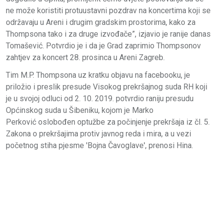
ne može koristiti protuustavni pozdrav na koncertima koji se
održavaju u Areni i drugim gradskim prostorima, kako za
Thompsona tako i za druge izvođače”, izjavio je ranije danas
Tomašević. Potvrdio je i da je Grad zaprimio Thompsonov
zahtjev za koncert 28. prosinca u Areni Zagreb.
Tim M.P. Thompsona uz kratku objavu na facebooku, je
priložio i preslik presude Visokog prekršajnog suda RH koji
je u svojoj odluci od 2. 10. 2019. potvrdio raniju presudu
Općinskog suda u Šibeniku, kojom je Marko
Perković oslobođen optužbe za počinjenje prekršaja iz čl. 5.
Zakona o prekršajima protiv javnog reda i mira, a u vezi
početnog stiha pjesme 'Bojna Čavoglave', prenosi Hina.