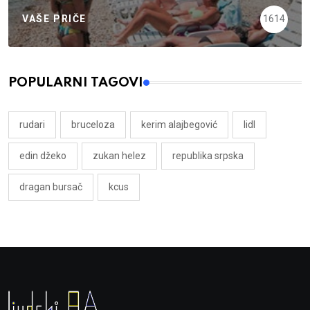
VAŠE PRIČE
1614
POPULARNI TAGOVI
rudari
bruceloza
kerim alajbegović
lidl
edin džeko
zukan helez
republika srpska
dragan bursač
kcus