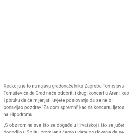
Reakcija je to na najavu gradonačelnika Zagreba Tomislava
Tomaševića da Grad neće odobriti i drugi koncert u Areni, kao
i poruku da će mijenjati 'uvjete poslovanja da se ne bi
ponavljao pozdrav 'Za dom spremni' kao na koncertu ljetos
na Hipodromu.
„S obzirom na sve što se događa u Hrvatskoj i što se jučer
dogodilo u Splitu, promijenit ćemo uvjete poslovanja da se