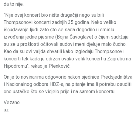
da to nije.
"Nije ovaj koncert bio ništa drugačiji nego su bili
Thompsonovi koncerti zadnjih 35 godina. Neko veliko
iščuđavanje ljudi zato što se sada dogodilo u smislu
izvođenja jedne pjesme (Bojna Čavoglave) o čijem sadržaju
su se u prošlosti očitovali sudovi meni djeluje malo čudno.
Kao da su ovi valjda shvatili kako izgledaju Thompsonovi
koncerti tek kada je održan ovako velik koncert u Zagrebu na
Hipodromu", rekao je Plenković.
On je to novinarima odgovorio nakon sjednice Predsjedništva
i Nacionalnog odbora HDZ-a, na pitanje ima li potrebu osuditi
ono ustaško što se vidjelo prije i na samom koncertu.
Vezano
uz