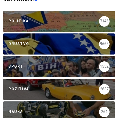
POLITIKA
7145
DRUŠTVO
9665
SPORT
1552
POZITIVA
2637
NAUKA
264