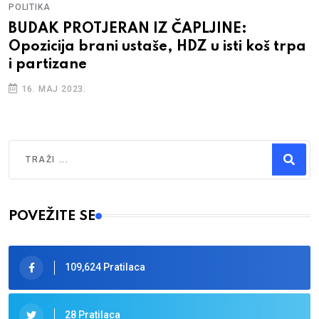
POLITIKA
BUDAK PROTJERAN IZ ČAPLJINE:
Opozicija brani ustaše, HDZ u isti koš trpa
i partizane
16. MAJ 2023.
Traži
Type 2 or more characters for results.
POVEŽITE SE
109,624 Pratilaca
28 Pratilaca