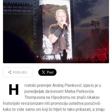
PODIJELI
H
rvatski premijer Andrej Plenković izjavio je u
ponedjeljak da koncert Marka Perkovića
Thompsona na Hipodromu ne znači nikakav
historijski revizionizam niti promociju ustaštva poručivši
kako to vide samo oni koji bi htjeli to tako prikazati, a znaju