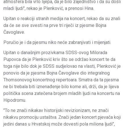
atmosfera bila vrlo lijepa, da je bilo zajedništvo i da su došli
mladi ljudi", rekao je Plenković, a prenosi Hina.
Upitan o reakciji stranih medija na koncert, rekao da su znali
da će se sve svesti na prve tri riječi iz pjesme Bojna
Čavoglave.
Poručio je i da pjesmu niko neće zabranjivati i mijenjati.
Upitan o današnjim prozivkama SDSS-ovog Milorada
Pupovca da je Plenković kriv što se održao koncert te da
toga nije bilo dok je SDSS sudjelovao na vlasti, Plenković je
ponovio da je pjesma Bojna Čavoglave dio integralnog
Thomsonovog koncertnog repertoara. Smatra da ta pjesma
ne bi trebala biti iznenađenje bilo kome ali, drži, da je lijeva
politička scena zatečena brojem mladih ljudi na koncertu na
Hipodromu.
"To ne znači nikakav historijski revizionizam, ne znači
nikakvu promociju ustaštva. Znači jedan koncert pjevača koji
jedini danas u Hrvatskoj može dovesti pola miliona ljudi",