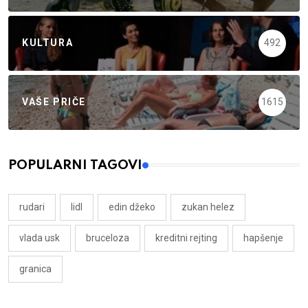
KULTURA
492
VAŠE PRIČE
1615
POPULARNI TAGOVI
rudari
lidl
edin džeko
zukan helez
vlada usk
bruceloza
kreditni rejting
hapšenje
granica