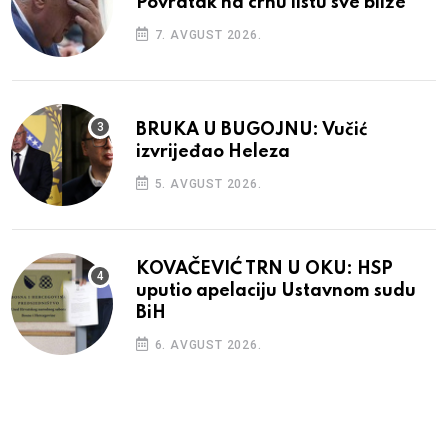
Povratak na crnu listu sve bliže
7. AVGUST 2026.
BRUKA U BUGOJNU: Vučić
izvrijeđao Heleza
5. AVGUST 2026.
KOVAČEVIĆ TRN U OKU: HSP
uputio apelaciju Ustavnom sudu
BiH
6. AVGUST 2026.