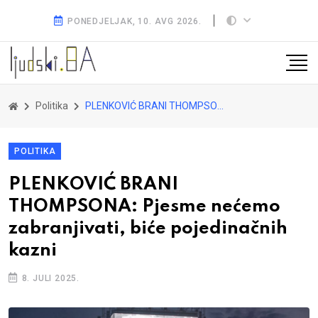
PONEDJELJAK, 10. AVG 2026.
Politika
PLENKOVIĆ BRANI THOMPSONA: Pjesme nećemo zabranjivati, biće pojedinačnih kazni
POLITIKA
PLENKOVIĆ BRANI
THOMPSONA: Pjesme nećemo
zabranjivati, biće pojedinačnih
kazni
8. JULI 2025.