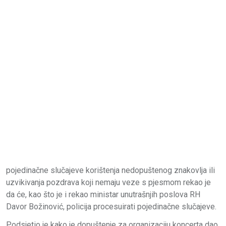
pojedinačne slučajeve korištenja nedopuštenog znakovlja ili
uzvikivanja pozdrava koji nemaju veze s pjesmom rekao je
da će, kao što je i rekao ministar unutrašnjih poslova RH
Davor Božinović, policija procesuirati pojedinačne slučajeve.
Podsjetio je kako je dopuštenje za organizaciju koncerta dao