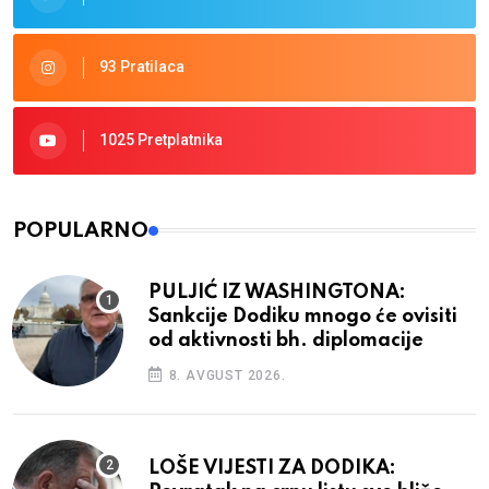
93 Pratilaca
1025 Pretplatnika
POPULARNO
PULJIĆ IZ WASHINGTONA:
Sankcije Dodiku mnogo će ovisiti
od aktivnosti bh. diplomacije
8. AVGUST 2026.
LOŠE VIJESTI ZA DODIKA: