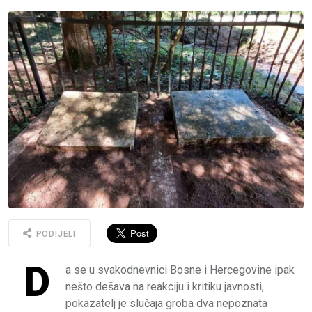
PODIJELI
D
a se u svakodnevnici Bosne i Hercegovine ipak
nešto dešava na reakciju i kritiku javnosti,
pokazatelj je slučaja groba dva nepoznata