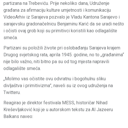
partizana na Trebeviću. Prije nekoliko dana, Udruženje
građana za afirmaciju kulture umjetnosti i komunikaciju
VideoArhiv iz Sarajeva pozvalo je Vladu Kantona Sarajevo i
sarajevsku gradonačelnicu Benjaminu Karić da se uradi nešto
i očisti ovaj grob koji su primitivci koristili kao odlagalište
smeća.
Partizani su položili živote pri oslobađanju Sarajeva krajem
Drugog svjetskog rata, aprila 1945. godine, no to „građanima“
nije bilo važno, niti bitno pa su od tog mjesta napravili
odlagalište smeća.
„Molimo vas očistite ovu odvratnu i bogohulnu sliku
divljaštva i primitivizma”, naveli su iz ovog udruženja na
Twitteru.
Reagirao je direktor festivala MESS, historičar Nihad
Kreševljaković koji je u autorskom tekstu za Al Jazeeru
Balkans naveo: