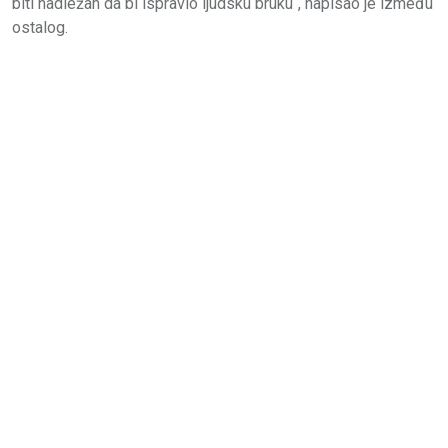
biti nadležan da bi ispravio ljudsku bruku“, napisao je između
ostalog.