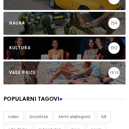
NAUKA
264
KULTURA
492
VAŠE PRIČE
1614
POPULARNI TAGOVI
rudari
bruceloza
kerim alajbegović
lidl