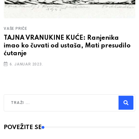
VAŠE PRIČE
TAJNA VRANUKINE KUĆE: Ranjenika
imao ko čuvati od ustaša, Mati presudilo
ćutanje
6. JANUAR 2023.
Traži
Type 2 or more characters for results.
POVEŽITE SE