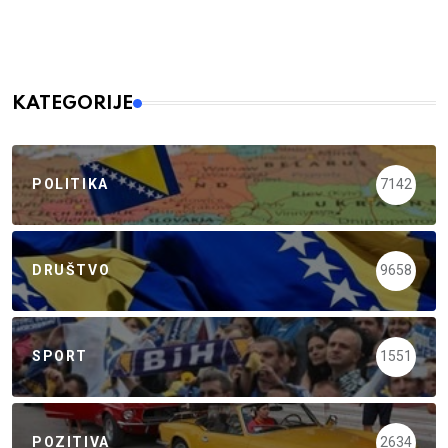
KATEGORIJE
POLITIKA
7142
DRUŠTVO
9658
SPORT
1551
POZITIVA
2634