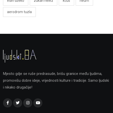
edin džeko
zukan helez
kcus
neum
aerodrom tuzla
Mjesto gdje se ruše predrasude, brišu granice među ljudima,
promovišu dobre ideje, vrijednosti kulture i tradicije. Samo ljudski
i nikako drugačije!