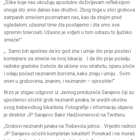
„Slike koje nas okružuju apsolutno doživljavam refleksijom
onoga što smo danas kao društvo. Zbog toga u slici grobova
zatrpanih smećem posmatram nas, kao da stojim pred
ogledalom, užasnut time šta postajemo i šta smo sve
spremni tolerisati. Užasno je vidjeti u tom odrazu to ljudsko
smeće!“
„…Samo bih apelirao da ko god zna i umije što prije postavi
kontejnere za smeće na ovoj lokaciji… I da što prije pošalju
radnike gradske čistoće da uklone ovu strahotu, operu ploče
i odaju počast neznanim borcima, kako znaju i umiju… Svim
onim u grobovima, znanim, i neznanim – oprostite!“
Brzo je stigao odgovor iz Javnog preduzeća Sarajevo čiji su
uposlenici očistili grob neznanih junaka, te uredili okolinu
ovog trebevićkog lokaliteta. Fotografije i informaciju objavio
je direktor JP Sarajevo Bakir Hadžiomerović na Twitteru:
„Grobovi neznanih junaka na Trebeviću jutros… Vrijedni radnici
JP Sarajevo očistili kompletan lokalitet! Ponekad i ne moraš