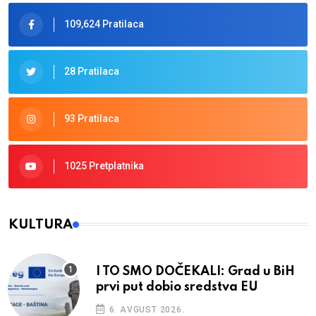
109,624 Pratilaca
28 Pratilaca
93 Pratilaca
1025 Pretplatnika
KULTURA
I TO SMO DOČEKALI: Grad u BiH
prvi put dobio sredstva EU
6. AVGUST 2026.