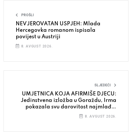
PROŠLI
NEVJEROVATAN USPJEH: Mlada
Hercegovka romanom ispisala
povijest u Austriji
8. AVGUST 2026.
SLJEDEĆI
UMJETNICA KOJA AFIRMIŠE DJECU:
Jedinstvena izložba u Goraždu, Irma
pokazala svu darovitost najmlađih
polaznika Art studija
8. AVGUST 2026.