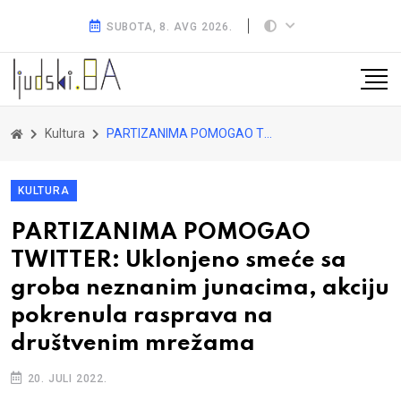
SUBOTA, 8. AVG 2026.
Kultura
PARTIZANIMA POMOGAO TWITTER: Uklonjeno smeće sa groba neznanim junacima, akciju pokrenula rasprava na društvenim mrežama
KULTURA
PARTIZANIMA POMOGAO
TWITTER: Uklonjeno smeće sa
groba neznanim junacima, akciju
pokrenula rasprava na
društvenim mrežama
20. JULI 2022.