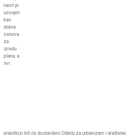
nacrt je
usvojen
kao
dobra
osnova
za
izradu
plana, a
svi
prijedlozi bit će dostavljeni Odjelu za urbanizam i građenje