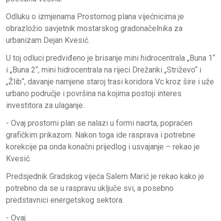
Odluku o izmjenama Prostornog plana vijećnicima je
obrazložio savjetnik mostarskog gradonačelnika za
urbanizam Dejan Kvesić.
U toj odluci predviđeno je brisanje mini hidrocentrala „Buna 1“
i „Buna 2“, mini hidrocentrala na rijeci Drežanki „Striževo“ i
„Žlib“, davanje namjene staroj trasi koridora Vc kroz šire i uže
urbano područje i površina na kojima postoji interes
investitora za ulaganje.
- Ovaj prostorni plan se nalazi u formi nacrta, popraćen
grafičkim prikazom. Nakon toga ide rasprava i potrebne
korekcije pa onda konačni prijedlog i usvajanje – rekao je
Kvesić.
Predsjednik Gradskog vijeća Salem Marić je rekao kako je
potrebno da se u raspravu uključe svi, a posebno
predstavnici energetskog sektora.
- Ovaj