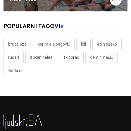
POPULARNI TAGOVI
bruceloza
kerim alajbegović
lidl
edin džeko
rudari
zukan helez
fk borac
damir mašić
vlada rs