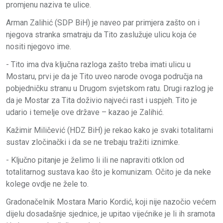
promjenu naziva te ulice.
Arman Zalihić (SDP BiH) je naveo par primjera zašto on i
njegova stranka smatraju da Tito zaslužuje ulicu koja će
nositi njegovo ime.
- Tito ima dva ključna razloga zašto treba imati ulicu u
Mostaru, prvi je da je Tito uveo narode ovoga područja na
pobjedničku stranu u Drugom svjetskom ratu. Drugi razlog je
da je Mostar za Tita doživio najveći rast i uspjeh. Tito je
udario i temelje ove države – kazao je Zalihić.
Kažimir Miličević (HDZ BiH) je rekao kako je svaki totalitarni
sustav zločinački i da se ne trebaju tražiti iznimke.
- Ključno pitanje je želimo li ili ne napraviti otklon od
totalitarnog sustava kao što je komunizam. Očito je da neke
kolege ovdje ne žele to.
Gradonačelnik Mostara Mario Kordić, koji nije nazočio većem
dijelu dosadašnje sjednice, je upitao vijećnike je li ih sramota