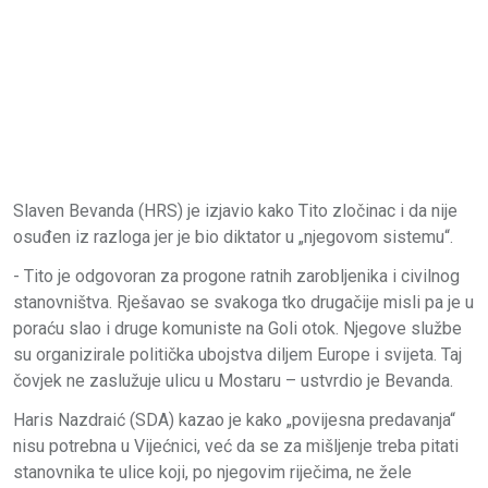
Slaven Bevanda (HRS) je izjavio kako Tito zločinac i da nije
osuđen iz razloga jer je bio diktator u „njegovom sistemu“.
- Tito je odgovoran za progone ratnih zarobljenika i civilnog
stanovništva. Rješavao se svakoga tko drugačije misli pa je u
poraću slao i druge komuniste na Goli otok. Njegove službe
su organizirale politička ubojstva diljem Europe i svijeta. Taj
čovjek ne zaslužuje ulicu u Mostaru – ustvrdio je Bevanda.
Haris Nazdraić (SDA) kazao je kako „povijesna predavanja“
nisu potrebna u Vijećnici, već da se za mišljenje treba pitati
stanovnika te ulice koji, po njegovim riječima, ne žele