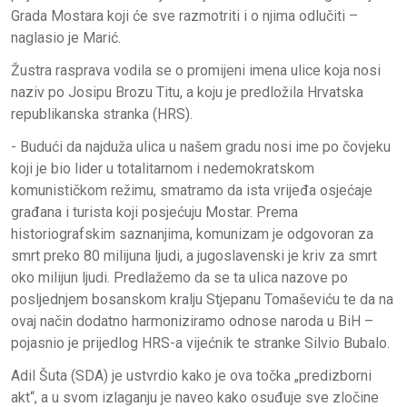
Grada Mostara koji će sve razmotriti i o njima odlučiti –
naglasio je Marić.
Žustra rasprava vodila se o promijeni imena ulice koja nosi
naziv po Josipu Brozu Titu, a koju je predložila Hrvatska
republikanska stranka (HRS).
- Budući da najduža ulica u našem gradu nosi ime po čovjeku
koji je bio lider u totalitarnom i nedemokratskom
komunističkom režimu, smatramo da ista vrijeđa osjećaje
građana i turista koji posjećuju Mostar. Prema
historiografskim saznanjima, komunizam je odgovoran za
smrt preko 80 milijuna ljudi, a jugoslavenski je kriv za smrt
oko milijun ljudi. Predlažemo da se ta ulica nazove po
posljednjem bosanskom kralju Stjepanu Tomaševiću te da na
ovaj način dodatno harmoniziramo odnose naroda u BiH –
pojasnio je prijedlog HRS-a vijećnik te stranke Silvio Bubalo.
Adil Šuta (SDA) je ustvrdio kako je ova točka „predizborni
akt“, a u svom izlaganju je naveo kako osuđuje sve zločine