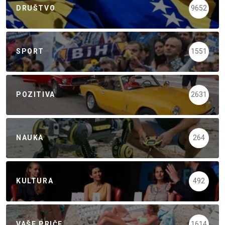
DRUŠTVO
9652
SPORT
1551
POZITIVA
2631
NAUKA
264
KULTURA
492
VAŠE PRIČE
1614