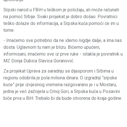
Srpski narod u FBiH u teškom je položaju, ali može računati
na pomoć Srbije. Svaki projekat je dobro došao. Povratnici
teško dolaze do informacija, a Srpska kuća pomoći će im u
tome.
- Imaćemo sve potrebno da ne idemo nigdje dalje, a ima nas
dosta. Uglavnom tu nam je blizu. Bićemo upućeni,
informisani, imaćemo sve iz prve ruke - istakla je povratnik u
MZ Donja Dubica Slavica Goranović.
Za projekat Uprava za saradnju sa dijasporom i Srbima u
regionu odobrila je pola miliona dinara. O izgradnji “srpske
kuće” prije izvjesnog vremena razgovarano je i u Mostaru,
jedna je već zaživjela u Crnoj Gori, a Srpska kuća u Posavini
biće prva u BiH. Trebalo bi da bude otvorena do kraja godine.