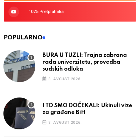
1025 Pretplatnika
POPULARNO
BURA U TUZLI: Trajna zabrana
rada univerzitetu, provedba
sudskih odluka
3. AVGUST 2026.
I TO SMO DOČEKALI: Ukinuli vize
za građane BiH
3. AVGUST 2026.