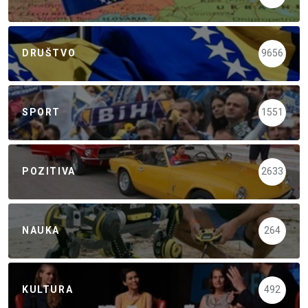
DRUŠTVO
9656
SPORT
1551
POZITIVA
2633
NAUKA
264
KULTURA
492