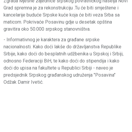
Zgrada Mjesne zajednice srpskog povratničkog naselja Novi
Grad spremna je za rekonstrukciju .Tu će biti smještene i
kancelarije buduće Srpske kuće koja će biti veza Srba sa
maticom. Pokrivaće Posavinu gdje u desetak opština
gravitira oko 50.000 srpskog stanovništva.
- Informativnog je karaktera za građane srpske
nacionalnosti. Kako doći lakše do državljanstva Republike
Srbije, kako doći do besplatnih udžbenika u Srpskoj i Srbiji,
odnosno Federaciji BiH, te kako doći do stipendija i kako
doći do upisa na fakultete u Republici Srbiji - naveo je
predsjednik Srpskog građanskog udruženja "Posavina"
Odžak Damir Ivetić.