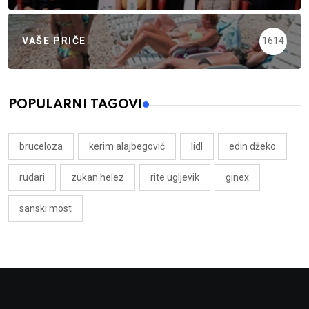
VAŠE PRIČE
1614
POPULARNI TAGOVI
bruceloza
kerim alajbegović
lidl
edin džeko
rudari
zukan helez
rite ugljevik
ginex
sanski most