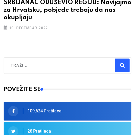
SRBIJANAC ODUŠEVIO REGIJU: Navijajmo
za Hrvatsku, pobjede trebaju da nas
okupljaju
10. DECEMBAR 2022.
Traži
Type 2 or more characters for results.
POVEŽITE SE
109,624 Pratilaca
28 Pratilaca