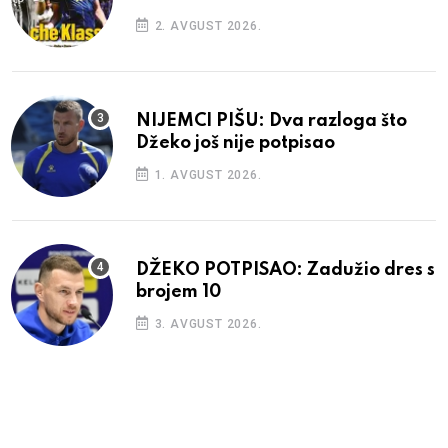
2. AVGUST 2026.
NIJEMCI PIŠU: Dva razloga što
Džeko još nije potpisao
1. AVGUST 2026.
DŽEKO POTPISAO: Zadužio dres s
brojem 10
3. AVGUST 2026.