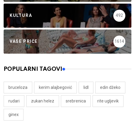
KULTURA
492
VAŠE PRIČE
1614
POPULARNI TAGOVI
bruceloza
kerim alajbegović
lidl
edin džeko
rudari
zukan helez
srebrenica
rite ugljevik
ginex