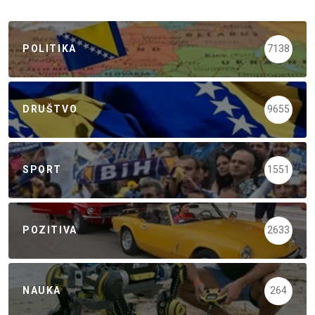
POLITIKA
7138
DRUŠTVO
9655
SPORT
1551
POZITIVA
2633
NAUKA
264