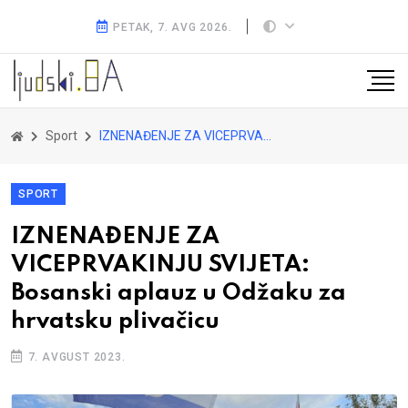
PETAK, 7. AVG 2026.
Sport
IZNENAĐENJE ZA VICEPRVAKINJU SVIJETA: Bosanski aplauz u Odžaku za hrvatsku plivačicu
SPORT
IZNENAĐENJE ZA
VICEPRVAKINJU SVIJETA:
Bosanski aplauz u Odžaku za
hrvatsku plivačicu
7. AVGUST 2023.