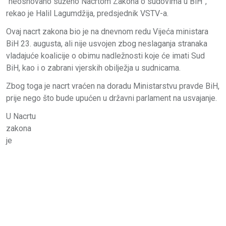
“neosnovano suženo Nacrtom Zakona o sudovima u BiH”,
rekao je Halil Lagumdžija, predsjednik VSTV-a.
Ovaj nacrt zakona bio je na dnevnom redu Vijeća ministara
BiH 23. augusta, ali nije usvojen zbog neslaganja stranaka
vladajuće koalicije o obimu nadležnosti koje će imati Sud
BiH, kao i o zabrani vjerskih obilježja u sudnicama.
Zbog toga je nacrt vraćen na doradu Ministarstvu pravde BiH,
prije nego što bude upućen u državni parlament na usvajanje.
U Nacrtu
zakona
je