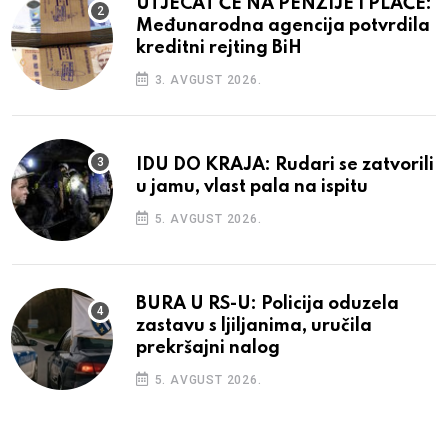
UTJECAT ĆE NA PENZIJE I PLAĆE:
Međunarodna agencija potvrdila
kreditni rejting BiH
3. AVGUST 2026.
IDU DO KRAJA: Rudari se zatvorili
u jamu, vlast pala na ispitu
5. AVGUST 2026.
BURA U RS-U: Policija oduzela
zastavu s ljiljanima, uručila
prekršajni nalog
5. AVGUST 2026.