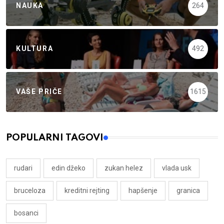
NAUKA
264
KULTURA
492
VAŠE PRIČE
1615
POPULARNI TAGOVI
rudari
edin džeko
zukan helez
vlada usk
bruceloza
kreditni rejting
hapšenje
granica
bosanci