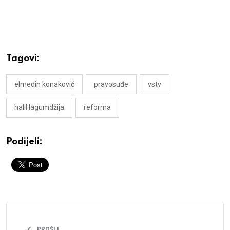
Tagovi:
elmedin konaković
pravosuđe
vstv
halil lagumdžija
reforma
Podijeli:
PROŠLI