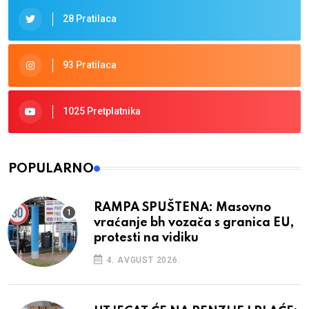
28 Pratilaca
93 Pratilaca
1025 Pretplatnika
POPULARNO
RAMPA SPUŠTENA: Masovno
vraćanje bh vozača s granica EU,
protesti na vidiku
4. AVGUST 2026.