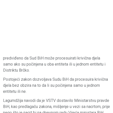
predviđeno da Sud BiH može procesuirati krivična djela
samo ako su počinjena u oba entiteta ili u jednom entitetu i
Distriktu Brčko.
Postojeći zakon dozvoljava Sudu BiH da procesuira krivična
djela bez obzira na to da li su počinjena samo u jednom
entitetu ili ne.
Lagumdžija navodi da je VSTV dostavilo Ministarstvu pravde
BiH, kao predlagaču zakona, mišljenje u vezi sa nacrtom, prije
nego što je nacrt bi na dnevnom redu Vijeća ministara BiH.