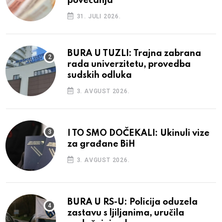
povećanja
31. JULI 2026.
BURA U TUZLI: Trajna zabrana
rada univerzitetu, provedba
sudskih odluka
3. AVGUST 2026.
I TO SMO DOČEKALI: Ukinuli vize
za građane BiH
3. AVGUST 2026.
BURA U RS-U: Policija oduzela
zastavu s ljiljanima, uručila