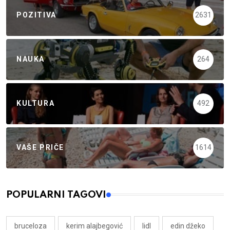
POZITIVA
2631
NAUKA
264
KULTURA
492
VAŠE PRIČE
1614
POPULARNI TAGOVI
bruceloza
kerim alajbegović
lidl
edin džeko