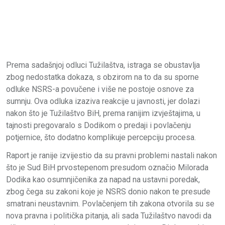
Prema sadašnjoj odluci Tužilaštva, istraga se obustavlja
zbog nedostatka dokaza, s obzirom na to da su sporne
odluke NSRS-a povučene i više ne postoje osnove za
sumnju. Ova odluka izaziva reakcije u javnosti, jer dolazi
nakon što je Tužilaštvo BiH, prema ranijim izvještajima, u
tajnosti pregovaralo s Dodikom o predaji i povlačenju
potjernice, što dodatno komplikuje percepciju procesa.
Raport je ranije izvijestio da su pravni problemi nastali nakon
što je Sud BiH prvostepenom presudom označio Milorada
Dodika kao osumnjičenika za napad na ustavni poredak,
zbog čega su zakoni koje je NSRS donio nakon te presude
smatrani neustavnim. Povlačenjem tih zakona otvorila su se
nova pravna i politička pitanja, ali sada Tužilaštvo navodi da